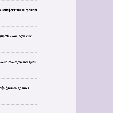
а найефективніші грошові
дпорченной, если еще
им из самых лучших дней
бо близько до них і