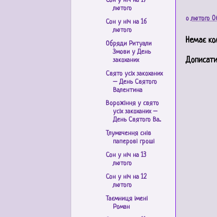
Сон у ніч на 17
лютого
о
лютого 0
Сон у ніч на 16
лютого
Немає ко
Обряди Ритуали
Змови у День
Дописати
закоханих
Свято усіх закоханих
– День Святого
Валентина
Ворожіння у свято
усіх закоханих –
День Святого Ва...
Тлумачення снів
паперові гроші
Сон у ніч на 13
лютого
Сон у ніч на 12
лютого
Таємниця імені
Роман