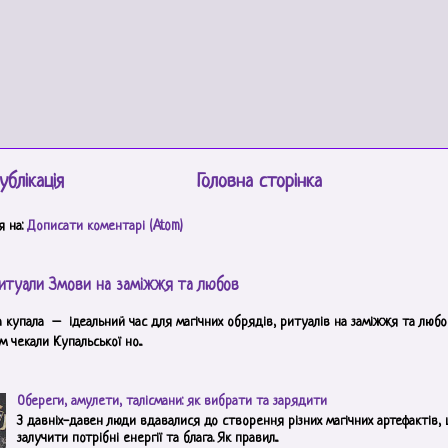
ублікація
Головна сторінка
я на:
Дописати коментарі (Atom)
итуали Змови на заміжжя та любов
а купала – ідеальний час для магічних обрядів, ритуалів на заміжжя та любов
 чекали Купальської но...
Обереги, амулети, талісмани: як вибрати та зарядити
З давніх-давен люди вдавалися до створення різних магічних артефактів,
залучити потрібні енергії та блага. Як правил...