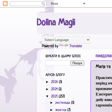
Dolina Magii
Powered by
Translate
ШУКАТИ В ЦЬОМУ БЛОЗІ
ПОНЕДІЛОК,
Магія та
АРХІВ БЛОГУ
Практичн
►
період о
2026
(5)
призначе
►
2024
(1)
Езотерич
▼
2023
(257)
добу вик
►
листопада
(3)
гармоніза
►
жовтня
(7)