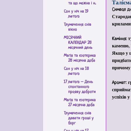
Талісма
та що можна і н...
Символ дн
Сон у ніч на 19
Стародав
лютого
крилами 
Тлумачення снів
вікно
т
МІСЯЧНИЙ
Каміння:
КАЛЕНДАР 28
каменю, 
місячний день
Якщо у ц
Магія та езотерика
придбати
28 місячна доба
причому 
Сон у ніч на 18
лютого
г
17 лютого – День
Аромат:
спонтанного
сприймат
прояву доброти
успіхів у
Магія та езотерика
27 місячна доба
Тлумачення снів
давати гроші у
борг