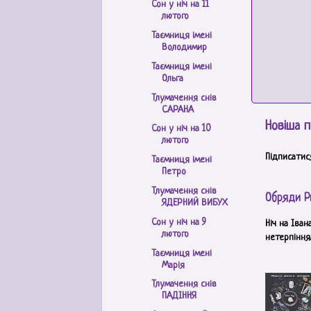
Сон у ніч на 11
лютого
Таємниця імені
Володимир
Таємниця імені
Ольга
Тлумачення снів
САРАНА
Новіша п
Сон у ніч на 10
лютого
Підписатис
Таємниця імені
Петро
Тлумачення снів
Обряди Р
ЯДЕРНИЙ ВИБУХ
Сон у ніч на 9
Ніч на Іван
лютого
нетерпінням
Таємниця імені
Марія
Тлумачення снів
ПАДІННЯ