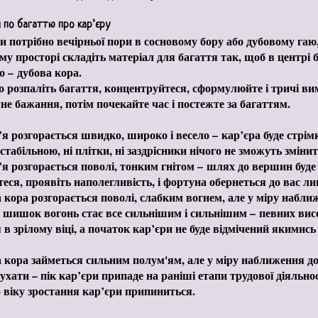
 по багаттю про кар’єру
 потрібно вечірньої пори в сосновому бору або дубовому гаю,
му просторі складіть матеріал для багаття так, щоб в центрі
о – дубова кора.
 розпаліть багаття, концентруйтеся, сформулюйте і тричі вим
не бажання, потім почекайте час і постежте за багаттям.
я розгорається швидко, широко і весело – кар’єра буде стрім
стабільною, ні плітки, ні заздрісники нічого не зможуть змінит
я розгорається поволі, тонким гнітом – шлях до вершин буде 
теся, проявіть наполегливість, і фортуна обернеться до вас ли
 кора розгорається поволі, слабким вогнем, але у міру набли
 шишок вогонь стає все сильнішим і сильнішим – певних висо
я в зрілому віці, а початок кар’єри не буде відмічений якимис
 кора займеться сильним полум'ям, але у міру наближення 
тухати – пік кар’єри припаде на раніші етапи трудової діяльнос
 віку зростання кар’єри припиниться.