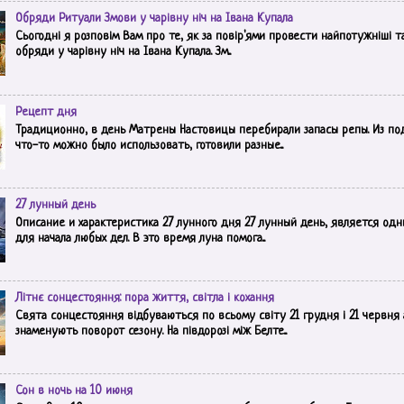
Обряди Ритуали Змови у чарівну ніч на Івана Купала
Сьогодні я розповім Вам про те, як за повір'ями провести найпотужніші т
обряди у чарівну ніч на Івана Купала. Зм...
Рецепт дня
Традиционно, в день Матрены Настовицы перебирали запасы репы. Из по
что-то можно было использовать, готовили разные...
27 лунный день
Описание и характеристика 27 лунного дня 27 лунный день, является одн
для начала любых дел. В это время луна помога...
Літнє сонцестояння: пора життя, світла і кохання
Свята сонцестояння відбуваються по всьому світу 21 грудня і 21 червня а
знаменують поворот сезону. На півдорозі між Белте...
Сон в ночь на 10 июня