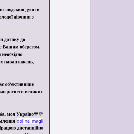
ня людської душі в
лодої дівчини з
чи дотику до
де Вашим оберегом.
 необхідно
их навантажень,
ає об'єктивніше
ючи досягти великих
ба, моя Україно
💙💛
домлення
dolina_magii
рацюю дистанційно