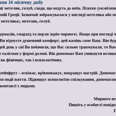
ни 16 місячну добу
метелик, голуб, сходи, що ведуть до неба. Психея (уособлен
я:
ній Греції. Зазвичай зображувалася у вигляді метелика або мо
метелика), метелик, голуб.
урмалін, смарагд та перли (крім чорного). Якщо при погляді 
Ви відчуєте душевний комфорт, цей камінь саме Ваш. Він бу
ей день у сні Ви побачили, що Вас сильно травмували, то Вам
 талісман у формі долоні. Він допоможе Вам уникнути велик
як фізичних, так і психологічних.
рейпфрут – освіжає, врівноважує, покращує настрій. Допомаг
и події життя. Підвищує психологізм спілкування, допомага
 контакті з людьми.
Мирного не
Пишіть у особисті пові
П