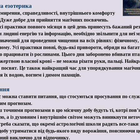
а езотерика
мирення, справедливості, внутрішнього комфорту
 Дуже добре для прийняття магічних посвячень.
і практики повного місяця в цей день принесуть бажаний ре
 людині енергію та інформацію, необхідно звільнити для неї м
значений для проведення чищення на всіх рівнях: фізичному,
ому. Усі практики повні, будь-які привороти, обряди на багатс
 працювати із рослинами. Цього дня заборонено вбивати пта
 жертвою власної крові – не можна різати руки, пальці. Найк
 посвят. Це також найкращий час для упорядкування магічни
 їх водою, вогнем і димом пахощів.
ння
с можна ставити питання, що стосуються просування по службі
им прогнозам.
 точними прогнозами в цю місячну добу будуть ті, котрі пов’я
тю, а із духовним і внутрішнім світом можуть виникнути неточ
 треба сказати, що окремі астрологічні школи радять все-таки
добу утриматися від будь-якого виду ворожіння, пояснюючи ц
ний виключно для відпочинку.