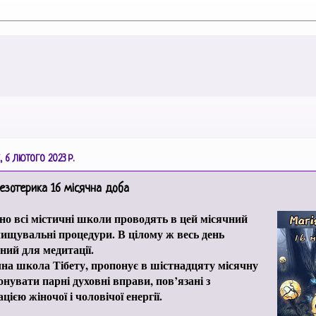
 6 ЛЮТОГО 2023 Р.
 езотерика 16 місячна доба
о всі містичні школи проводять в цей місячний
чищувальні процедури. В цілому ж весь день
ний для медитації.
на школа Тібету, пропонує в шістнадцяту місячну
онувати парні духовні вправи, пов’язані з
цією жіночої і чоловічої енергії.