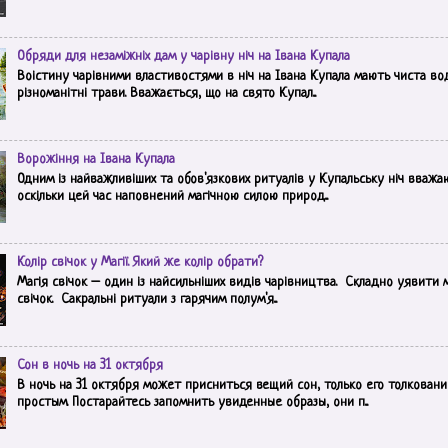
Обряди для незаміжніх дам у чарівну ніч на Івана Купала
Воістину чарівними властивостями в ніч на Івана Купала мають чиста вод
різноманітні трави. Вважається, що на свято Купал...
Ворожіння на Івана Купала
Одним із найважливіших та обов'язкових ритуалів у Купальську ніч вважа
оскільки цей час наповнений магічною силою природ...
Колір свічок у Магії. Який же колір обрати?
Магія свічок – один із найсильніших видів чарівництва. Складно уявити 
свічок. Сакральні ритуали з гарячим полум'я...
Сон в ночь на 31 октября
В ночь на 31 октября может присниться вещий сон, только его толковани
простым. Постарайтесь запомнить увиденные образы, они п...