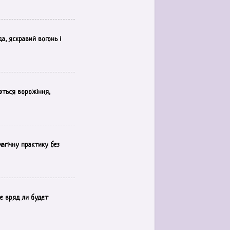
а, яскравий вогонь і
ються ворожіння,
магічну практику без
е вряд ли будет