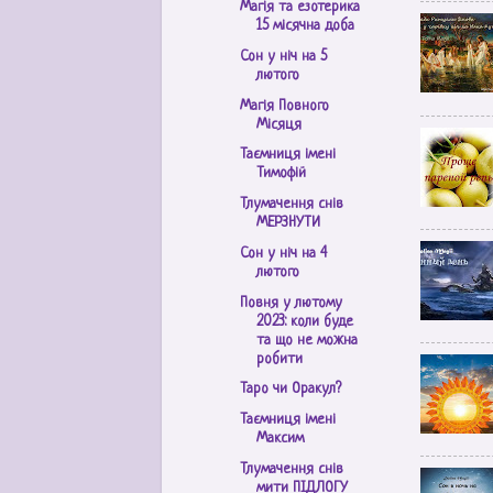
Магія та езотерика
15 місячна доба
Сон у ніч на 5
лютого
Магія Повного
Місяця
Таємниця імені
Тимофій
Тлумачення снів
МЕРЗНУТИ
Сон у ніч на 4
лютого
Повня у лютому
2023: коли буде
та що не можна
робити
Таро чи Оракул?
Таємниця імені
Максим
Тлумачення снів
мити ПІДЛОГУ