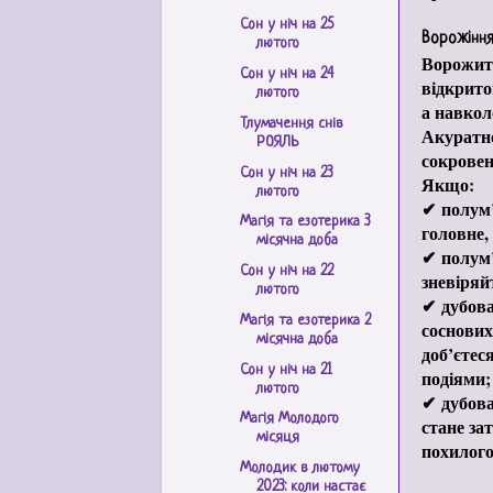
Сон у ніч на 25
Ворожіння
лютого
Ворожити
Сон у ніч на 24
відкрито
лютого
а навкол
Тлумачення снів
Акуратно
РОЯЛЬ
сокровен
Сон у ніч на 23
Якщо:
лютого
✔ полум’
Магія та езотерика 3
головне, 
місячна доба
✔ полум’
Сон у ніч на 22
зневіряй
лютого
✔ дубова
Магія та езотерика 2
соснових
місячна доба
доб’єтес
Сон у ніч на 21
подіями;
лютого
✔ дубова
Магія Молодого
стане за
місяця
похилого
Молодик в лютому
2023: коли настає