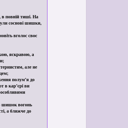
 в повній тиші. На
 були соснові шишки,
овіть вголос своє
кою, яскравою, а
и;
тернистим, але не
цем;
ження полум’я до
т в кар’єрі ви
ь особливими
до шишок вогонь
ті, а ближче до