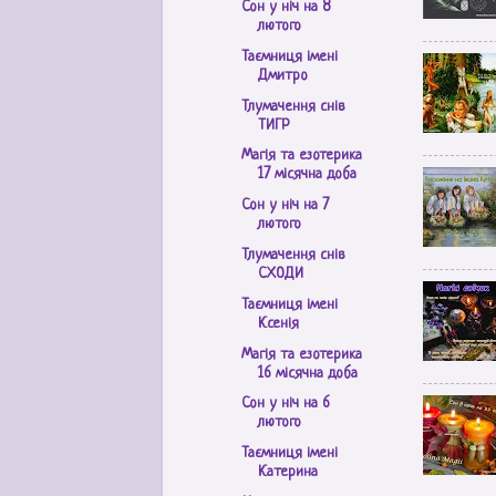
Сон у ніч на 8
лютого
Таємниця імені
Дмитро
Тлумачення снів
ТИГР
Магія та езотерика
17 місячна доба
Сон у ніч на 7
лютого
Тлумачення снів
СХОДИ
Таємниця імені
Ксенія
Магія та езотерика
16 місячна доба
Сон у ніч на 6
лютого
Таємниця імені
Катерина