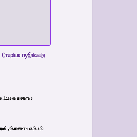
Старіша публікація
. Здавна дівчата з
 щоб убезпечити себе або