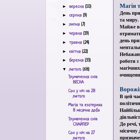
Магія т
►
вересня
(10)
День при
►
серпня
(9)
та миру.
►
липня
(7)
Майже вс
отримати
►
червня
(19)
день при
►
травня
(24)
ментальн
►
квітня
(22)
Небажано
роботи з
►
березня
(33)
магічних
▼
лютого
(68)
очищення
Тлумачення снів
ВЕСНА
Ворожі
Сон у ніч на 28
В цей ча
лютого
політичн
Магія та езотерика
Найбільш
8 місячна доба
діяльніс
Тлумачення снів
До речі,
СНАЙПЕР
місячну 
Сон у ніч на 27
призначе
лютого