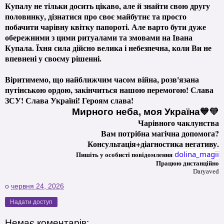
Купалу не тільки досить цікаво, але й знайти свою другу
половинку, дізнатися про своє майбутнє та просто
побачити чарівну квітку папороті. Але варто бути дуже
обережними з цими ритуалами та змовами на Івана
Купала. Їхня сила дійсно велика і небезпечна, коли Ви не
впевнені у своєму рішенні.
Віритимемо, що найближчим часом війна, розв'язана
путінською ордою, закінчиться нашою перемогою! Слава
ЗСУ! Слава Україні! Героям слава!
Мирного неба, моя Україна💙💛
Чарівного чаклунства
Вам потрібна магічна допомога?
Консультація+діагностика негативу.
dolina_magii
Пишіть у особисті повідомлення
Працюю дистанційно
Daryaved
о
червня 24, 2026
Надати доступ
Немає коментарів: