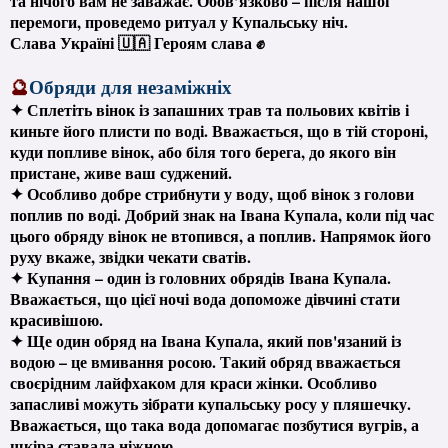
та нічого вам не заважає. Обов’язково – після нашої
перемоги, проведемо ритуал у Купальську ніч.
Слава Україні 🇺🇦 Героям слава ✊
🔮
Обряди для незаміжніх
✦ Сплетіть вінок із запашних трав та польових квітів і
киньте його плисти по воді. Вважається, що в тій стороні,
куди попливе вінок, або біля того берега, до якого він
пристане, живе ваш суджений.
✦ Особливо добре стрибнути у воду, щоб вінок з голови
поплив по воді. Добрий знак на Івана Купала, коли під час
цього обряду вінок не втопився, а поплив. Напрямок його
руху вкаже, звідки чекати сватів.
✦ Купання – один із головних обрядів Івана Купала.
Вважається, що цієї ночі вода допоможе дівчині стати
красивішою.
✦ Ще один обряд на Івана Купала, який пов'язаний із
водою – це вмивання росою. Такий обряд вважається
своєрідним лайфхаком для краси жінки. Особливо
запасливі можуть зібрати купальську росу у пляшечку.
Вважається, що така вода допомагає позбутися вугрів, а
шкіра ставала ніжною.