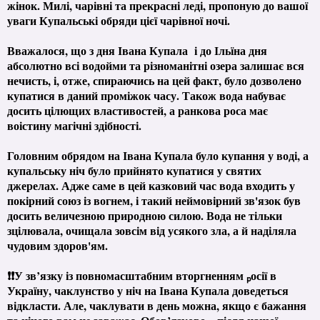
жінок. Милі, чарівні та прекрасні леді, пропоную до вашої
уваги Купальські обряди цієї чарівної ночі.
Вважалося, що з дня Івана Купала і до Ільїна дня
абсолютно всі водойми та різноманітні озера залишає вся
нечисть, і, отже, спираючись на цей факт, було дозволено
купатися в даний проміжок часу. Також вода набуває
досить цілющих властивостей, а ранкова роса має
воістину магічні здібності.
Головним обрядом на Івана Купала було купання у воді, а
купальську ніч було прийнято купатися у святих
джерелах. Адже саме в цей казковий час вода входить у
покірний союз із вогнем, і такий неймовірний зв'язок був
досить величезною природною силою. Вода не тільки
зцілювала, очищала зовсім від усякого зла, а й наділяла
чудовим здоров'ям.
❗❗У зв’язку із повномасштабним вторгненням ₚосії в
Україну, чаклунство у ніч на Івана Купала доведеться
відкласти. Але, чаклувати в день можна, якщо є бажання