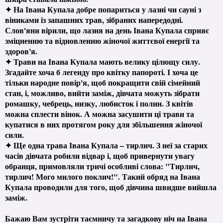
✦ На Івана Купала добре попариться у лазні чи сауні з
віниками із запашних трав, зібраних напередодні.
Слов'яни вірили, що лазня на день Івана Купала сприяє
зміцненню та відновленню жіночої життєвої енергії та
здоров'я.
✦ Трави на Івана Купала мають велику цілющу силу.
Згадайте хоча б легенду про квітку папороті. І хоча це
тільки народне повір'я, щоб покращити свій сімейний
стан, і, можливо, вийти заміж, дівчата можуть зібрати
ромашку, чебрець, низку, любисток і полин. З квітів
можна сплести вінок. А можна засушити ці трави та
купатися в них протягом року для збільшення жіночої
сили.
✦ Ще одна трава Івана Купала – тирлич. З неї за старих
часів дівчата робили відвар і, щоб привернути увагу
обранця, примовляли тричі особливі слова: "Тирлич,
тирлич! Мого милого поклич!". Такий обряд на Івана
Купала проводили для того, щоб дівчина швидше вийшла
заміж.
Бажаю Вам зустріти таємничу та загадкову ніч на Івана