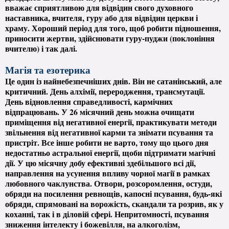
вважає сприятливою для відвідин свого духовного
наставника, вчителя, гуру або для відвідин церкви і
храму. Хороший період для того, щоб робити підношення,
приносити жертви, здійснювати гуру-пуджи (поклоніння
вчителю) і так далі.
Магія та езотерика
Це один із найнебезпечніших днів. Він не сатанінський, але
критичний. День алхімії, переродження, трансмутації.
День відновлення справедливості, кармічних
відпрацювань. У 26 місячний день можна очищати
приміщення від негативної енергії, практикувати методи
звільнення від негативної карми та знімати псування та
пристріт. Все інше робити не варто, тому що цього дня
недостатньо астральної енергії, щоби підтримати магічні
дії. У цю місячну добу ефективні здебільшого всі дії,
направлення на усунення впливу чорної магії в рамках
любовного чаклунства. Отвори, розсоромлення, остуди,
обряди на посилення ревнощів, капосні псування, будь-які
обряди, спрямовані на ворожість, скандали та розрив, як у
коханні, так і в діловій сфері. Непритомності, псування
зниження інтелекту і божевілля, на алкоголізм,