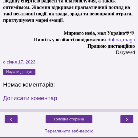
людину енергією радості та благополуччя, а також
оптимізмом. Жасмин відкриває прагматичний погляд на
такі негативні події, як зрада, зрада та непоправні втрати,
приглушуючи марні емоції.
Мирного неба, моя Україно
💙💛
Пишіть у особисті повідомлення
dolina_magii
Працюю дистанційно
Daryaved
о
січня 17, 2023
Надати доступ
Немає коментарів:
Дописати коментар
‹
›
Головна сторінка
Переглянути веб-версію