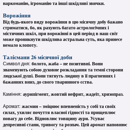
наркоманію, ігроманію та інші шкідливі звички.
Ворожіння
Від будь-якого виду ворожіння в цю місячну добу бажано
стриматися, бо, як рахують багато астрологічних і
містичних шкіл, при ворожінні в цей період в наш світ
може проникнути шкідлива астральна суть, яка принесе
немало клопоту.
Талісмани 26 місячної доби
болото, жаба – не позитивні. Вони
Символ дня:
знаменують собою духовне розкладання та темні сторони
людської душі. Вони тягнуть людину в її прагненнях і
бажаннях вниз, до свого тваринного єства.
аурипігмент, жовтий нефрит, жадеїт, хризопраз.
Каміння:
жасмин – зміцнює впевненість у собі та своїх
Аромат:
силах, ухиляє почуття власної гідності та прищеплює
повагу до себе. Відновлює товщину аури. Усуває
депресивні стани, тривогу та розпач. Цей аромат наповнює