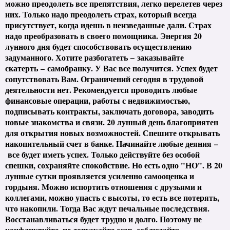
можно преодолеть все препятствия, легко перелетев через
них. Только надо преодолеть страх, который всегда
присутствует, когда идешь в неизведанные дали. Страх
надо преобразовать в своего помощника. Энергия 20
лунного дня будет способствовать
осуществлению
задуманного. Хотите разбогатеть
–
заказывайте
скатерть
–
самобранку. У Вас все получится. Успех будет
сопутствовать Вам. Ограничений сегодня в трудовой
деятельности нет. Рекомендуется проводить любые
финансовые операции, работы с недвижимостью,
подписывать контракты, заключать договора, заводить
новые знакомства и связи. 20 лунный день благоприятен
для открытия новых возможностей. Спешите открывать
накопительный счет в банке. Начинайте любые деяния
–
все будет иметь успех. Только действуйте без особой
спешки, сохраняйте спокойствие. Но есть одно "НО". В 20
лунные сутки проявляется усиленно самооценка и
гордыня. Можно испортить отношения с друзьями и
коллегами, можно упасть с высоты, то есть все потерять,
что накопили. Тогда Вас ждут печальные последствия.
Восстанавливаться будет трудно и долго. Поэтому не
конфликтуйте, не допускайте ссор, соблюдайте