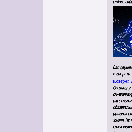
сейчас соб
Вас слушаю
и сыграть.
Козерог 
Сегодня у 
символизир
расставан
обязательн
уровень со
жизни. Не 
глаза вели