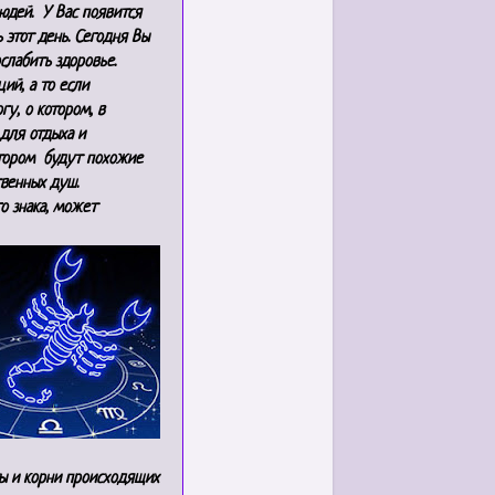
юдей. У Вас появится
 этот день. Сегодня Вы
слабить здоровье.
ий, а то если
у, о котором, в
для отдыха и
отором будут похожие
венных душ.
о знака, может
ты и корни происходящих