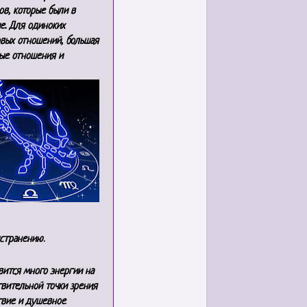
ов, которые были в
е. Для одиноких
овых отношений, большая
лые отношения и
устранению
.
вится много энергии на
твительной точки зрения
твие и душевное