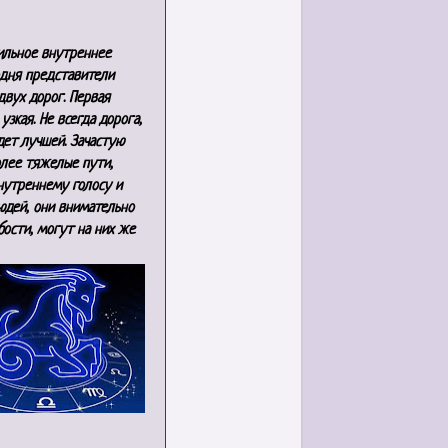
ильное внутреннее
одня представители
двух дорог. Первая
узкая. Не всегда дорога,
дет лучшей. Зачастую
олее тяжелые пути,
нутреннему голосу и
юдей, они внимательно
бости, могут на них же