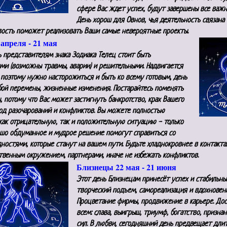
сфере Вас ждет успех, будут завершены все важн
День хорош для Овнов, чья деятельность связана 
вость поможет реализовать Ваши самые невероятные проекты.
 апреля - 21 мая
ь представителям знака Зодиака Телец стоит быть
ми (возможны травмы, аварии) и решительными. Надвигается
 поэтому нужно насторожиться и быть ко всему готовым, день
бой перемены, жизненные изменения. Постарайтесь поменять
, потому что Вас может застигнуть банкротство, крах Вашего
од разочарований и конфликтов. Вы можете полностью
как отрицательную, так и положительную ситуацию - только
ошо обдуманное и мудрое решение помогут справиться со
ностями, которые станут на вашем пути. Будьте хладнокровнее в контакта
твенным окружением, партнерами, иначе не избежать конфликтов.
Близнецы 22 мая - 21 июня
Этот день Близнецам принесёт успех и стабильны
творческий подъем, самореализация и вдохновен
Процветание фирмы, продвижение в карьере. Дос
всем: слава, выигрыш, триумф, богатство, призна
сил. В любви, сегодняшний день предвещает дли