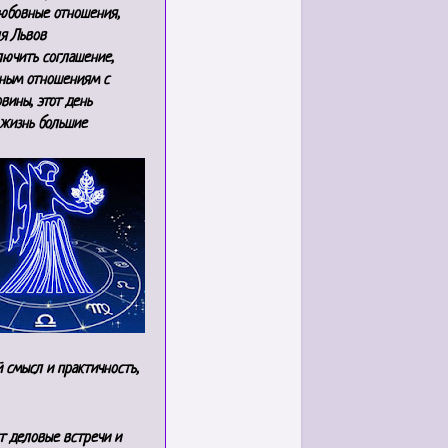
любовные отношения,
ля Львов
лючить соглашение,
чным отношениям с
вины, этот день
 жизнь большие
 смысл и практичность,
т деловые встречи и