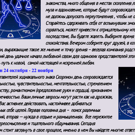
знакомства, много общения в местах скопления л
муза и вдохновение, которые будут сопровождать
не должны допускать переутомления , чтобы не о
Старайтесь сдерживать себя от вспыхнувших эмоц
сорваться, может привести к отрицательному итог
последствие, Вы будете жалеть. Выберите время 
спокойствия. Вечером соберите круг друзей, в к
и, выражающие такое же мнение и точку зрения - веселая компания родст
й день удачное начало любовной связи для одиноких представителей этог
 путь к новой, самой настоящей и искренней любви.
 24 октября - 22 ноября
тавителей зодиакального знака Скорпион день сопровождается
ьностью, чувствительностью, мечтательностью, стремлением
ству, романтизмом (предложение руки и сердца), признанием
ечивостью. Ваши личные запросы могут расти как на дрожжах,
Вас активнее действовать, настойчивее добиваться
ых себе целей. Первая половина дня - поиск различных
ий, вторая – нужда в отдыхе и размышлениях. Все пережитое
ереосмысления и тщательного обдумывания. Сегодня
м стоит заглянуть в свое прошлое, именно в нем Вы найдете многие отве