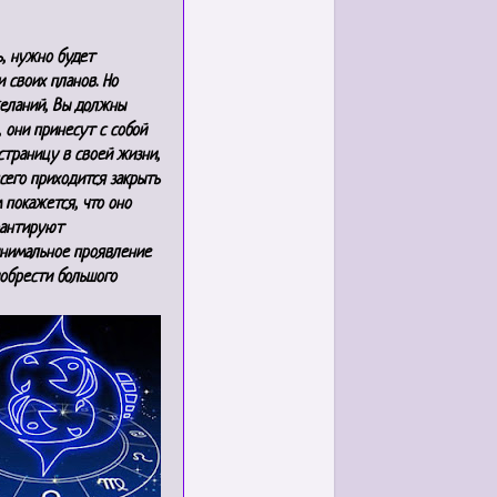
ь, нужно будет
 своих планов. Но
желаний, Вы должны
 они принесут с собой
страницу в своей жизни,
сего приходится закрыть
м покажется, что оно
рантируют
инимальное проявление
иобрести большого