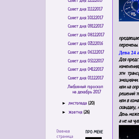
Совет дня 12.12.2017
Совет дня 11.12.2017
Совет дня 10.12.2017
Совет дня 09.12.2017
Совет дня 08.12.2017
предвещае
Совет дня 07.12.2016
перемены.
Дева 24 
Совет дня 06.12.2017
Для предст
Совет дня 05.12.2017
изменения,
Совет дня 04.12.2017
эти транс
Совет дня 01.12.2017
эмоциями. 
Любовный гороскоп
или на оп
на декабрь 2017
решений т
или в кома
►
листопада
(20)
скандалу, 
►
жовтня
(26)
День может
а не на чу
Главная
ПРО МЕНЕ
страница