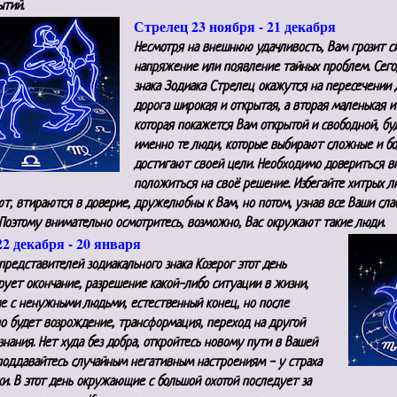
ытий.
Стрелец 23 ноября - 21 декабря
Несмотря на внешнюю удачливость, Вам грозит с
напряжение или появление тайных проблем. Сег
знака Зодиака Стрелец окажутся на пересечении 
дорога широкая и открытая, а вторая маленькая и 
которая покажется Вам открытой и свободной, бу
именно те люди, которые выбирают сложные и б
достигают своей цели. Необходимо довериться в
положиться на своё решение. Избегайте хитрых л
т, втираются в доверие, дружелюбны к Вам, но потом, узнав все Ваши сла
 Поэтому внимательно осмотритесь, возможно, Вас окружают такие люди.
22 декабря - 20 января
представителей зодиакального знака Козерог этот день
ует окончание, разрешение какой-либо ситуации в жизни,
ие с ненужными людьми, естественный конец, но после
о будет возрождение, трансформация, переход на другой
знания. Нет худа без добра, откройтесь новому пути в Вашей
поддавайтесь случайным негативным настроениям - у страха
ки. В этот день окружающие с большой охотой последует за