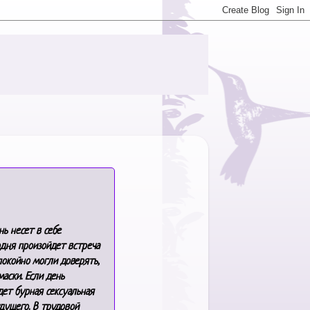
ь несет в себе
одня произойдет встреча
покойно могли доверять,
маски.
Если день
дет бурная сексуальная
дущего. В
трудовой