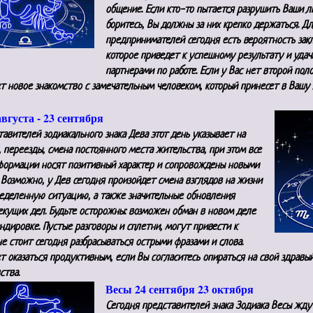
общение. Если кто-то пытается разрушить Ваши 
боритесь, Вы должны за них крепко держаться. Д
предпринимателей сегодня есть вероятность зак
которое приведет к успешному результату и уда
партнерами по работе.
Если у Вас нет второй поло
т новое знакомство с замечательным человеком
, который принесет в Вашу
августа - 23 сентября
авителей зодиакального знака Дева этот день указывает на
 переезды, смена постоянного места жительства, при этом все
формации носят позитивный характер и сопровождены новыми
Возможно, у Дев сегодня произойдет смена взглядов на жизни
ределенную ситуацию, а также значительные обновления
екущих дел. Будьте осторожны: возможен обман в новом деле
ндировке. Пустые разговоры и сплетни, могут привести к
не стоит сегодня разбрасываться острыми фразами и слова.
 оказаться продуктивным, если Вы согласитесь опираться на свой здравый
вства.
Весы 24 сентября 23 октября
Сегодня представителей знака Зодиака Весы жду