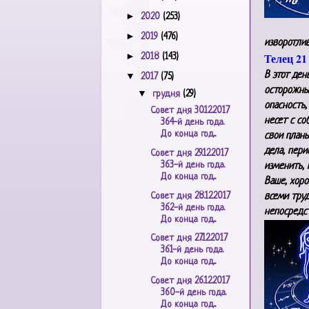
►
2020
(253)
►
2019
(476)
изворотли
►
Телец 21
2018
(143)
В этот ден
▼
2017
(75)
осторожны
▼
грудня
(29)
опасность,
Совет дня 30.12.2017
несет с со
364-й день года.
До конца год...
свои планы
дела, пери
Совет дня 29.12.2017
363-й день года.
изменить, 
До конца год...
Ваше, хор
Совет дня 28.12.2017
всеми труд
362-й день года.
непосредс
До конца год...
Совет дня 27.12.2017
361-й день года.
До конца год...
Совет дня 26.12.2017
360-й день года.
До конца год...