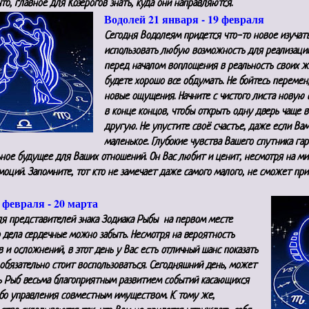
что, главное для Козерогов знать, куда они направляются.
Водолей 21 января - 19 февраля
Сегодня Водолеям придется что-то новое изучат
использовать любую возможность для реализации
перед началом воплощения в реальность своих 
будете хорошо все обдумать. Не бойтесь перемен,
новые ощущения. Начните с чистого листа новую 
в конце концов, чтобы открыть одну дверь чаще в
другую. Не упустите своё счастье, даже если Ва
маленькое. Глубокие чувства Вашего спутника га
ьное будущее для Ваших отношений. Он Вас любит и ценит, несмотря на м
моций. Запомните, тот кто не замечает даже самого малого, не сможет пр
февраля - 20 марта
ля представителей знака Зодиака Рыбы на первом месте
о дела сердечные можно забыть. Несмотря на вероятность
 и осложнений, в этот день у Вас есть отличный шанс показать
 обязательно стоит воспользоваться. Сегодняшний день, может
ь Рыб весьма благоприятным развитием событий касающихся
ибо управления совместным имуществом. К тому же,