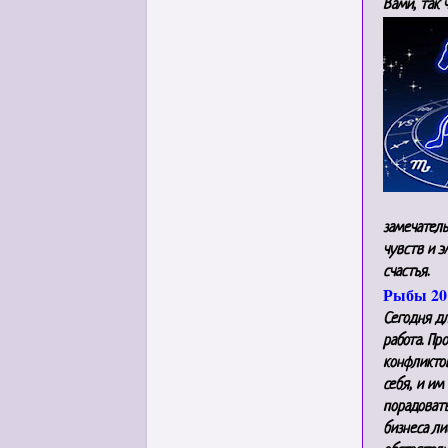
Вами, так 
замечател
чувств и э
счастья.
Рыбы 20 
Сегодня д
работа. Пр
конфликтов
себя, и им
порадоват
бизнеса л