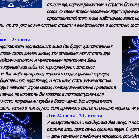
отношения, полные романтики и страсти. Близнец
ссоре со своей второй половиной ждёт перемири
представителей этого знака ждёт начало вовсе н
ь, что это уже не мимолетные страсти и влюбленности, а достаточно зре
.
юня - 23 июля
едставители зодиакального знака Рак будут чувствительны к
ствам своей личной жизни, эти отношения могут стать для
ьнейшим магнитом, и мучительным испытанием. День
т хороший ход событий, карьерный рост, денежное
е. Вас ждёт прекрасная перспектива для удачной карьеры,
бщественного положения, и есть шанс стать знаменитостью.
одня нависает угроза кражи, поэтому внимательно проверьте в
 замки, не носите ли Вы кошелек в легкодоступном для
 месте, исправны ли трубы в Вашем доме. Все неприятности
ежать только в том случае, если принимать соответствующие меры по их 
Лев 24 июля - 23 августа
У представителей знака Зодиака Лев сегодня поя
решение всех, даже самых сложных задач. С чувс
– день гармонии с любимым человеком, спокойс