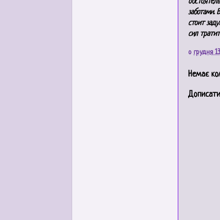
обстоятель
заботами. 
стоит заду
сил тратит
о
грудня 13
Немає ко
Дописати