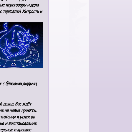
ые переговоры и дела.
с торговлей. Хитрость и
х с близкими людьми,
й доход. Вас ждёт
ие на новые проекты.
тижения и успех во
ние и восстановление
тельные и крепкие