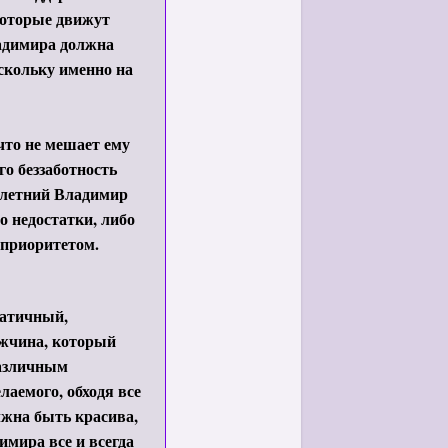
 которые движут
адимира должна
скольку именно на
что не мешает ему
го беззаботность
 летний Владимир
 недостатки, либо
 приоритетом.
матичный,
ужчина, который
различным
лаемого, обходя все
жна быть красива,
имира все и всегда