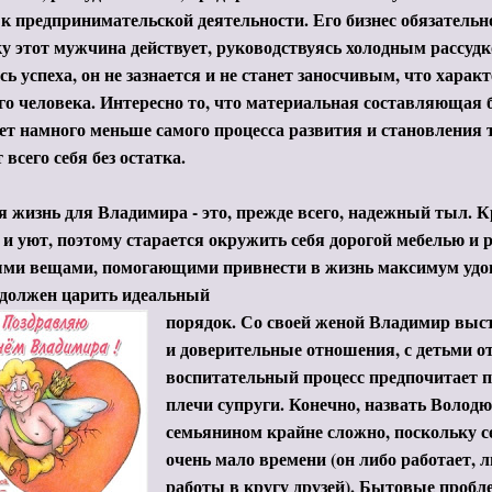
 к предпринимательской деятельности. Его бизнес обязательно
у этот мужчина действует, руководствуясь холодным рассудк
ь успеха, он не зазнается и не станет заносчивым, что характ
о человека. Интересно то, что материальная составляющая б
ет намного меньше самого процесса развития и становления т
 всего себя без остатка.
 жизнь для Владимира - это, прежде всего, надежный тыл. Кр
и уют, поэтому старается окружить себя дорогой мебелью и
ыми вещами, помогающими привнести в жизнь максимум удов
 должен царить идеальный
порядок. Со своей женой Владимир выс
и доверительные отношения, с детьми от
воспитательный процесс предпочитает 
плечи супруги. Конечно, назвать Волод
семьянином крайне сложно, поскольку с
очень мало времени (он либо работает, 
работы в кругу друзей). Бытовые пробл