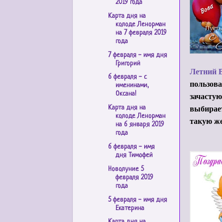
2019 года
Карта дня на
колоде Ленорман
на 7 февраля 2019
года
7 февраля - имя дня
Григорий
Летний 
6 февраля - с
пользова
именинами,
зачастую
Оксана!
выбирает
Карта дня на
колоде Ленорман
такую же
на 6 января 2019
года
6 февраля - имя
дня Тимофей
Новолуние 5
февраля 2019
года
5 февраля - имя дня
Екатерина
Карта дня на