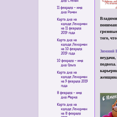
дня Степан
11 февраля - имя
дня Роман
Владимир
Карта дня на
понимани
колоде Ленорман
на 11 февраля
грозовые
2019 года
того, чт
Карта дня на
колоде Ленорман
на 10 февраля
Зимний 
2019 года
неудачи,
10 февраля - имя
подвоха.
дня Ольга
карьерны
Карта дня на
женщина
колоде Ленорман
на 9 февраля 2019
года
8 февраля - имя
дня Мария
Карта дня на
колоде Ленорман
на 8 февраля