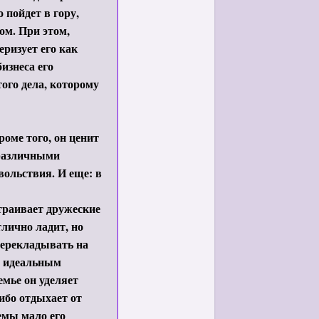
 пойдет в гору,
ом. При этом,
еризует его как
изнеса его
ого дела, которому
оме того, он ценит
 различными
ольствия. И еще: в
траивает дружеские
лично ладит, но
перекладывать на
ю идеальным
емье он уделяет
либо отдыхает от
емы мало его