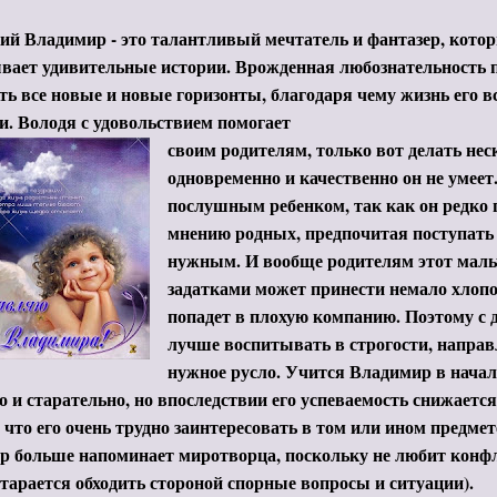
й Владимир - это талантливый мечтатель и фантазер, кото
вает удивительные истории. Врожденная любознательность 
ь все новые и новые горизонты, благодаря чему жизнь его 
. Володя с удовольствием помогает
своим родителям, только вот делать нес
одновременно и качественно он не умеет.
послушным ребенком, так как он редко
мнению родных, предпочитая поступать 
нужным. И вообще родителям этот маль
задатками может принести немало хлопот
попадет в плохую компанию. Поэтому с 
лучше воспитывать в строгости, направ
нужное русло. Учится Владимир в нача
 и старательно, но впоследствии его успеваемость снижается,
 что его очень трудно заинтересовать в том или ином предмет
р больше напоминает миротворца, поскольку не любит конфл
тарается обходить стороной спорные вопросы и ситуации).