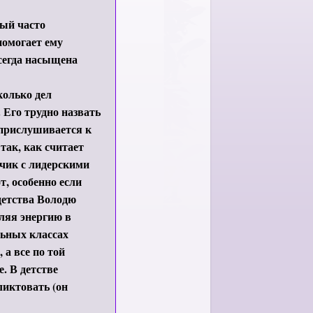
рый часто
помогает ему
всегда насыщена
колько дел
 Его трудно назвать
 прислушивается к
так, как считает
чик с лидерскими
, особенно если
детства Володю
ляя энергию в
льных классах
 а все по той
е. В детстве
иктовать (он