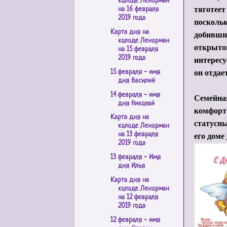
колоде Ленорман
тяготеет
на 16 февраля
2019 года
поскольк
Карта дня на
добившис
колоде Ленорман
открытог
на 15 февраля
интересу
2019 года
он отдает
15 февраля - имя
дня Василий
14 февраля - имя
Семейная
дня Николай
комфорт 
Карта дня на
статусн
колоде Ленорман
его доме
на 13 февраля
2019 года
13 февраля - Имя
дня Илья
Карта дня на
колоде Ленорман
на 12 февраля
2019 года
12 февраля - имя