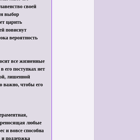
главенство своей
ен выбор
ет царить
ей повиснут
сока вероятность
носит все жизненные
 в его поступках нет
ой, лишенной
о важно, чтобы его
пераментная,
переносящая любые
ес и вовсе способна
а и поддержка