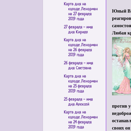
Карта дня на
колоде Ленорман
Юный Вла
на 27 февраля
реагиров
2019 года
самостоя
27 февраля - имя
Любая кр
дня Кирилл
Карта дня на
колоде Ленорман
на 26 февраля
2019 года
26 февраля - имя
дня Светлана
Карта дня на
колоде Ленорман
на 25 февраля
2019 года
25 февраля - имя
дня Алексей
против у
недоброж
Карта дня на
колоде Ленорман
останавл
на 24 февраля
своих он
2019 года