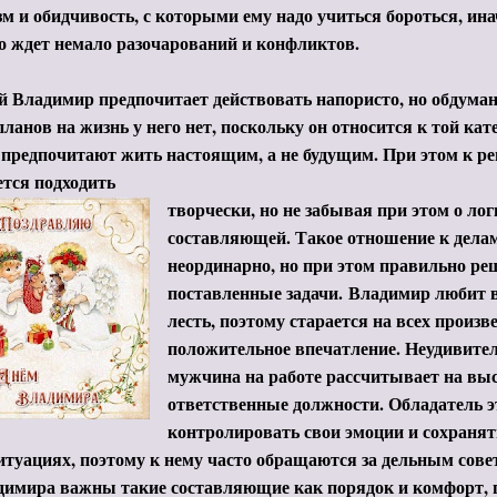
зм и обидчивость, с которыми ему надо учиться бороться, ина
о ждет немало разочарований и конфликтов.
 Владимир предпочитает действовать напористо, но обдуман
ланов на жизнь у него нет, поскольку он относится к той кат
предпочитают жить настоящим, а не будущим. При этом к р
ется подходить
творчески, но не забывая при этом о ло
составляющей. Такое отношение к дела
неординарно, но при этом правильно р
поставленные задачи.
Владимир любит в
лесть, поэтому старается на всех произ
положительное впечатление. Неудивител
мужчина на работе рассчитывает на выс
ответственные должности. Обладатель э
контролировать свои эмоции и сохранят
туациях, поэтому к нему часто обращаются за дельным сов
димира важны такие составляющие как порядок и комфорт, 