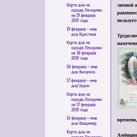
личной ж
Карта дня на
колоде Ленорман
равновес
на 19 февраля
пользует
2019 года
19 февраля - имя
Трудолюб
дня Кристина
намеченн
Карта дня на
колоде Ленорман
на 18 февраля
2019 года
18 февраля - имя
дня Василиса
17 февраля - имя
дня Борис
Карта дня на
колоде Ленорман
на 17 февраля
2019 года
времени,
16 февраля - имя
дня Владимир
Карта дня на
Амбицио