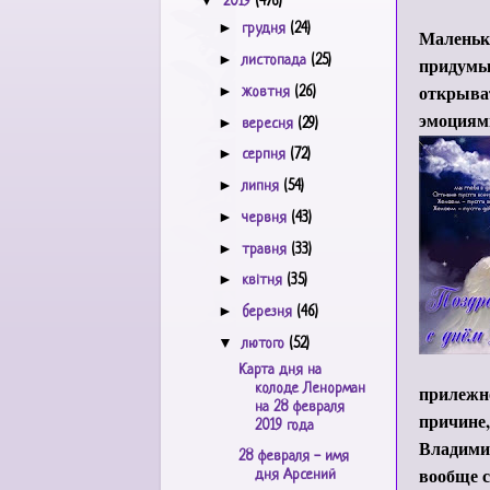
▼
2019
(476)
►
грудня
(24)
Маленьки
►
листопада
(25)
придумы
открыват
►
жовтня
(26)
эмоциями
►
вересня
(29)
►
серпня
(72)
►
липня
(54)
►
червня
(43)
►
травня
(33)
►
квітня
(35)
►
березня
(46)
▼
лютого
(52)
Карта дня на
прилежно
колоде Ленорман
на 28 февраля
причине,
2019 года
Владими
28 февраля - имя
вообще с
дня Арсений