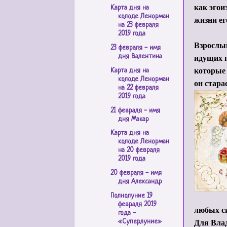
как эгои
Карта дня на
колоде Ленорман
жизни ег
на 23 февраля
2019 года
Взрослый
23 февраля - имя
идущих п
дня Валентина
которые 
Карта дня на
колоде Ленорман
он стара
на 22 февраля
2019 года
21 февраля - имя
дня Макар
Карта дня на
колоде Ленорман
на 20 февраля
2019 года
20 февраля - имя
дня Александр
Полнолуние 19
февраля 2019
любых си
года -
Для Вла
«Суперлуние»