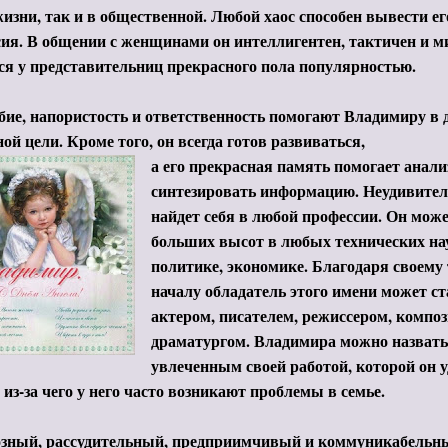
изни, так и в общественной. Любой хаос способен вывести ег
ия. В общении с женщинами он интеллигентен, тактичен и м
ся у представительниц прекрасного пола популярностью.
ие, напористость и ответственность помогают Владимиру в
ой цели. Кроме того, он всегда готов развиваться,
а его прекрасная память помогает анали
синтезировать информацию. Неудивител
найдет себя в любой профессии. Он може
больших высот в любых технических нау
политике, экономике. Благодаря своему
началу обладатель этого имени может с
актером, писателем, режиссером, компо
драматургом. Владимира можно назвать
увлеченным своей работой, которой он 
 из-за чего у него часто возникают проблемы в семье.
зный, рассудительный, предприимчивый и коммуникабельн