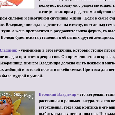
волнуют, поэтому он с радостью отдает 
жене (в некотором роде этим и обусловл
ом сильной и энергичной спутницы жизни). Если в семье буд
е, Владимир никогда не решится на измену, но если над семь
 тучи, а жена превратится в раздражительную фурию, то вы
о Володя будет искать утешения в объятиях другой женщины.
Владимир
- уверенный в себе мужчина, который стойко пере
 не впадая при этом в депрессию. Он прямолинеен и искренен,
 Избранница зимнего Владимира должна быть нежной и мягк
х амбиций и готовой посвятить себя семье. При этом для нег
 была мудрой и умной.
Весенний Владимир
- это ветреная, тем
рассеянная и ранимая натура, тяжело 
затруднения, тогда как критика в его адр
выбить землю у него из-под ног. Похвал