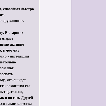
, способная быстро
ого
т окружающие.
ду. В старших
н отдает
димир активно
, в чем ему
имир - настоящий
тщательно
вой шаг.
воевать
му, что он идет
ет количество его
нь тщательно,
к и он сам. Друзей
ся такие качества