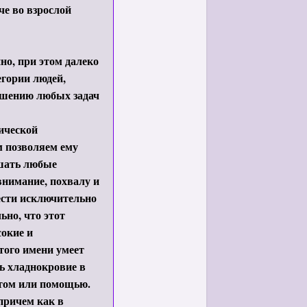
че во взрослой
но, при этом далеко
егории людей,
ешению любых задач
гической
м позволяем ему
ешать любые
нимание, похвалу и
вести исключительно
ьно, что этот
окие и
того имени умеет
ь хладнокровие в
етом или помощью.
причем как в