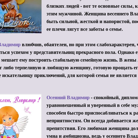
близких людей - вот те основные силы,
этим мужчиной. Женщина весеннего Вл
быть сильной, жесткой и напористой, по
ее плечи лягут все заботы о семье.
Владимир
влюбчив, обаятелен, но при этом слабохарактерен, 
ться успехом у представительниц прекрасного пола. Однако е
 мешает ему построить стабильную семейную жизнь. В жены
 либо терпеливую и любящую женщину, готовую прощать его
 искательницу приключений, для которой семья не является
Осенний Владимир
- спокойный, дипло
уравновешенный и уверенный в себе м
способен быстро приспосабливаться к 
неприятностям. Он всегда добивается же
препятствия. Его любимая женщина дол
умна и амбициозна, ведь у осеннего Влад