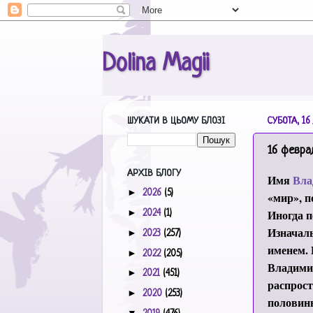
Dolina Magii
ШУКАТИ В ЦЬОМУ БЛОЗІ
СУБОТА, 16
16 февра
АРХІВ БЛОГУ
Имя
Вла
►
2026
(5)
«мир», 
►
Иногда п
2024
(1)
Изначал
►
2023
(257)
именем. 
►
2022
(205)
Владимир
►
2021
(451)
распрост
►
2020
(253)
половин