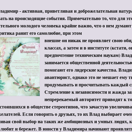
димир - активная, приветливая и доброжелательная натура
ать на происходящие события. Примечательно то, что для эт
тельного молодого человека крайне важно, что о нем думаю
итика ранит его самолюбие, при этом
внешне он никак не проявляет свою оби
классах, а затем и в институте (кстати, о
предпочтение техническим наукам) Вла
занимается общественной деятельностью
помогают его лидерские качества. Влад
авантюрист, однако это не мешает ему 
продумывать и просчитывать каждый с
Стремление к независимости и жажда за
непререкаемый авторитет приводят к то
стоявшихся в обществе стереотипов, что зачастую увеличива
елателей. Если говорить о друзьях, то их Влад выбирает оче
ивая свой выбор на таких же амбициозных и умных людях, ка
 любит и бережет. В юности у Владимира начинают проявлять