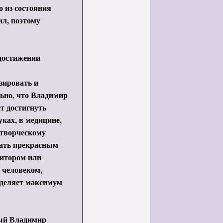
о из состояния
ил, поэтому
 достижении
зировать и
ьно, что Владимир
т достигнуть
ках, в медицине,
 творческому
тать прекрасным
зитором или
 человеком,
уделяет максимум
ый Владимир