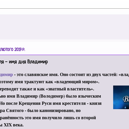
 ЛЮТОГО 2019 Р.
ля - имя дня Владимир
димир
- это славянское имя. Оно состоит из двух частей: «вла
поэтому имя трактуют как «владеющий миром».
ереводят также и как «знатный властитель».
ьно имя Владимир (Володимер) было языческим
Но после Крещения Руси имя крестителя - князя
а Святого - было канонизировано, но
ранённость это имя получило лишь со второй
ы XIX века.