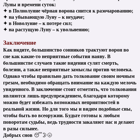
Луны и времени суток:
✦
в Полнолуние чёрная ворона снится к разочарованию;
✦
на убывающую Луну – к неудаче;
✦
в Новолуние – к потере сил;
✦
на растущую Луну – к увольнению;
Заключение
Как видите, большинство сонников трактуют ворон во
сне как какие-то неприятные события наяву. В
большинстве случаев такие видения сулят смерть,
болезни, а также неприятные замыслы против человека.
Однако чтобы правильно дать толкование своим ночным
грезам, необходимо обращать внимание на каждую мелочь
увиденного. В заключение стоит отметить, что толкования
являются лишь предупреждением, благодаря которому
можно будет избежать возможных неприятностей в
реальной жизни.
Но для того мы и видим подобные сны,
чтобы быть во всеоружии. Будьте готовы к любым
поворотам судьбы, ведь трудности закаляют нас и делают
в разы сильнее.
Добрых снов
😴🌛🌝