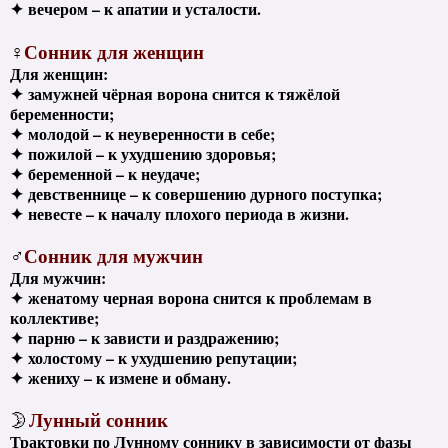
✦
вечером – к апатии и усталости.
Сонник для женщин
♀
Для женщин:
✦
замужней чёрная ворона снится к тяжёлой
беременности;
✦
молодой – к неуверенности в себе;
✦
пожилой – к ухудшению здоровья;
✦
беременной – к неудаче;
✦
девственнице – к совершению дурного поступка;
✦
невесте – к началу плохого периода в жизни.
Сонник для мужчин
♂
Для мужчин:
✦
женатому черная ворона снится к проблемам в
коллективе;
✦
парню – к зависти и раздражению;
✦
холостому – к ухудшению репутации;
✦
жениху – к измене и обману.
Лунный сонник
🌛
Трактовки по Лунному соннику в зависимости от фазы