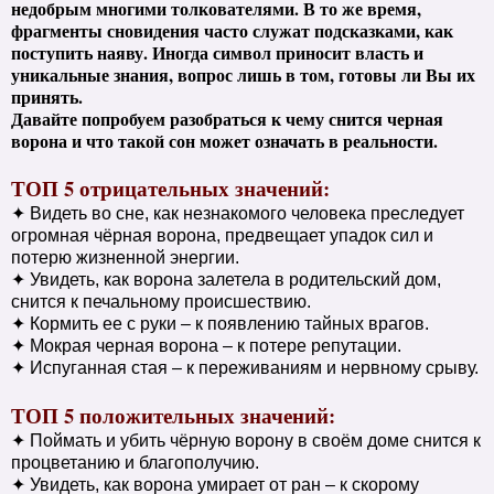
недобрым многими толкователями. В то же время,
фрагменты сновидения часто служат подсказками, как
поступить наяву. Иногда символ приносит власть и
уникальные знания, вопрос лишь в том, готовы ли Вы их
принять.
Давайте попробуем разобраться к чему снится черная
ворона и что такой сон может означать в реальности.
ТОП 5 отрицательных значений:
✦ Видеть во сне, как незнакомого человека преследует
огромная чёрная ворона, предвещает упадок сил и
потерю жизненной энергии.
✦ Увидеть, как ворона залетела в родительский дом,
снится к печальному происшествию.
✦ Кормить ее с руки – к появлению тайных врагов.
✦ Мокрая черная ворона – к потере репутации.
✦ Испуганная стая – к переживаниям и нервному срыву.
ТОП 5 положительных значений:
✦ Поймать и убить чёрную ворону в своём доме снится к
процветанию и благополучию.
✦ Увидеть, как ворона умирает от ран – к скорому