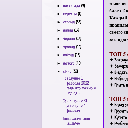
значение
►
листопада
(9)
блога
Do
►
вересня
(1)
Каждый с
►
серпня
(33)
правильн
►
липня
(14)
своего с
заглядыв
►
червня
(14)
►
травня
(14)
ТОП 5 
►
квітня
(16)
✦ Затонув
►
лютого
(40)
✦ Замерзш
▼
січня
(53)
✦ Видеть 
Новолуние 1
✦ Наблюда
февраля 2022
✦ Плыть 
года: что можно и
нельзя ...
ТОП 5 
Сон в ночь с 31
✦ Белая я
января на 1
февраля
✦ Грузить
✦ Купить
Толкование снов
ВЕДЬМА
✦ Разбива