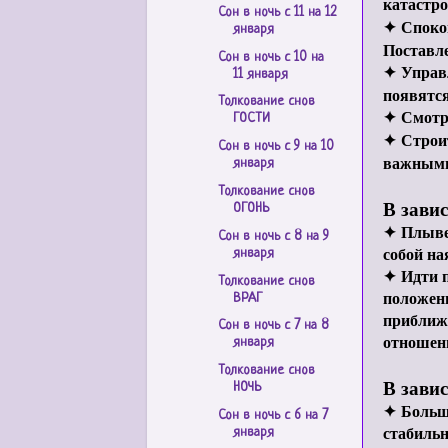
катастр
Сон в ночь с 11 на 12
✦
Споко
января
Поставле
Сон в ночь с 10 на
✦
Управ
11 января
появятся
Толкование снов
✦
Смотр
ГОСТИ
✦
Строи
Сон в ночь с 9 на 10
важными,
января
Толкование снов
В завис
ОГОНЬ
✦
Плыве
Сон в ночь с 8 на 9
собой на
января
✦
Идти 
Толкование снов
положени
ВРАГ
приближ
Сон в ночь с 7 на 8
отношени
января
Толкование снов
В зави
НОЧЬ
✦
Большо
Сон в ночь с 6 на 7
стабильн
января