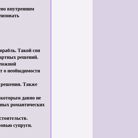
ено внутренним
лизовать
рабль. Такой сон
дартных решений.
 ложной
т о необходимости
 решения. Также
 которым давно не
ятных романтических
стоятельств.
ровью супруги.