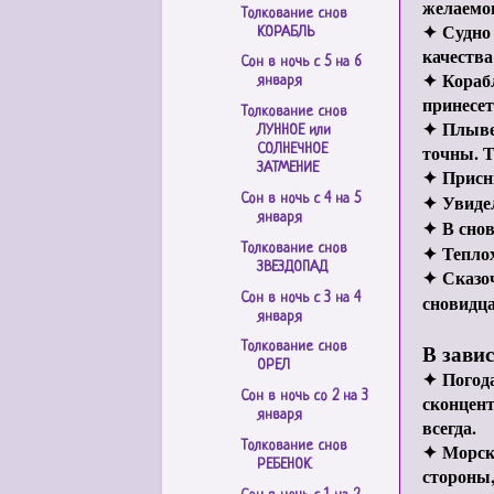
желаемог
Толкование снов
✦
Судно
КОРАБЛЬ
качества
Сон в ночь с 5 на 6
✦
Корабл
января
принесет
Толкование снов
✦
Плывет
ЛУННОЕ или
точны. Т
СОЛНЕЧНОЕ
ЗАТМЕНИЕ
✦
Присн
✦
Увиде
Сон в ночь с 4 на 5
января
✦
В сно
Толкование снов
✦
Тепло
ЗВЕЗДОПАД
✦
Сказо
Сон в ночь с 3 на 4
сновидца
января
В завис
Толкование снов
ОРЕЛ
✦
Погода
Сон в ночь со 2 на 3
сконцент
января
всегда.
Толкование снов
✦
Морск
РЕБЕНОК
стороны,