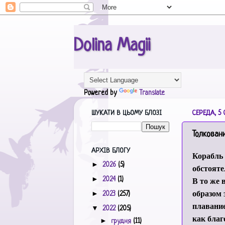
Dolina Magii
Powered by
Translate
ШУКАТИ В ЦЬОМУ БЛОЗІ
СЕРЕДА, 5 С
Толкован
АРХІВ БЛОГУ
Корабль
►
2026
(5)
обстояте
►
В то же 
2024
(1)
образом 
►
2023
(257)
плавание
▼
2022
(205)
как благ
►
грудня
(11)