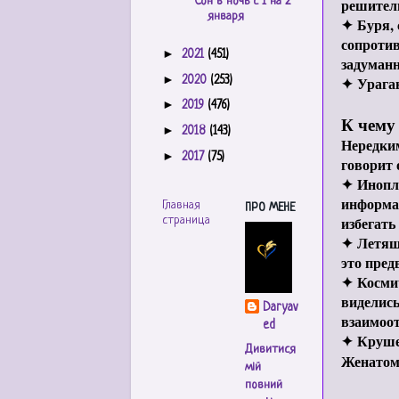
Сон в ночь с 1 на 2
решитель
января
✦
Буря,
сопротив
►
2021
(451)
задуманн
►
✦
Ураган
2020
(253)
►
2019
(476)
К чему
►
2018
(143)
Нередки
►
2017
(75)
говорит 
✦
Инопл
информац
Главная
ПРО МЕНЕ
избегать
страница
✦
Летящ
это пред
✦
Косми
виделись
Daryav
взаимоо
ed
✦
Круш
Дивитися
Женатому
мій
повний