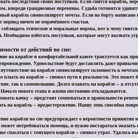
ать последствия своих поступков. Если снится корабль, пе
ом, впереди грандиозные перемены. Судьба готовится удивит
ный корабль символизирует мечты. Если на борту написано 
т период ничем не омрачённого счастья.
 соблюдать этические и моральные нормы, вот к чему снится
. Необходимо избегать поступков, которые могут вызвать уг
имости от действий во сне:
ние на корабле в комфортабельной каюте трактуется как пр
провождение. Удовольствие будут доставлять даже привычн
путешествие на корабле символизирует склонность к мечтам
о плыть на корабле
–
символ пути в реальности. Это может 
вие, так и самопознание. Долго плавать на корабле
–
к отсут
 Начало нового этапа в жизни постоянно откладывается.
вовать качку
–
предстоит сомневаться в правильности решен
ать на корабль
–
предостережение. Наяву лень способна повр
ние корабля во сне предупреждает о вероятности принятия 
может потребоваться помощь, и нужно постараться оказать е
ике спасаться с тонущего корабля
–
символ утрат. Удалось в