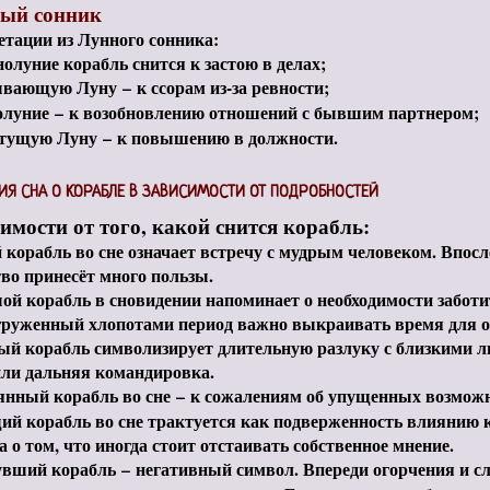
ый сонник
тации из Лунного сонника:
олуние корабль снится к застою в делах;
ывающую Луну
–
к ссорам из-за ревности;
олуние
–
к возобновлению отношений с бывшим партнером;
стущую Луну
–
к повышению в должности.
ИЯ СНА О КОРАБЛЕ В ЗАВИСИМОСТИ ОТ ПОДРОБНОСТЕЙ
имости от того, какой снится корабль:
корабль во сне означает встречу с мудрым человеком. Впосл
во принесёт много пользы.
й корабль в сновидении напоминает о необходимости заботит
агруженный хлопотами период важно выкраивать время для 
ый корабль символизирует длительную разлуку с близкими 
или дальняя командировка.
янный корабль во сне
–
к сожалениям об упущенных возможн
ий корабль во сне трактуется как подверженность влиянию 
а о том, что иногда стоит отстаивать собственное мнение.
увший корабль
–
негативный символ. Впереди огорчения и сл