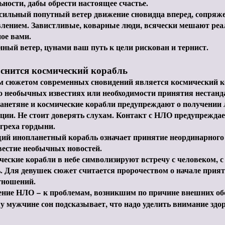
ности, дабы обрести настоящее счастье.
 сильный попутный ветер движение сновидца вперед, сопряж
лением. Завистливые, коварные люди, всячески мешают реа
ое вами.
ный ветер, цунами ваш путь к цели рискован и тернист.
 снится космический корабль
м сюжетом современных сновидений является космический ко
о необычных известиях или необходимости принятия нестан
анетяне и космические корабли предупреждают о получении
ии. Не стоит доверять слухам. Контакт с НЛО предупреждае
 греха гордыни.
ий инопланетный корабль означает принятие неординарного
вестие необычных новостей.
ческие корабли в небе символизируют встречу с человеком, с
. Для девушек сюжет считается пророчеством о начале при
тношений.
ение НЛО
–
к проблемам, возникшим по причине внешних об
 мужчине сон подсказывает, что надо уделить внимание здо