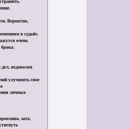
странить.
ение.
и. Вероятно,
енениям в судьбе.
ажутся очень
 брака.
 дел, недоволен
лий улучшить свое
на
ения личных
ропливо, зато,
стигнуть