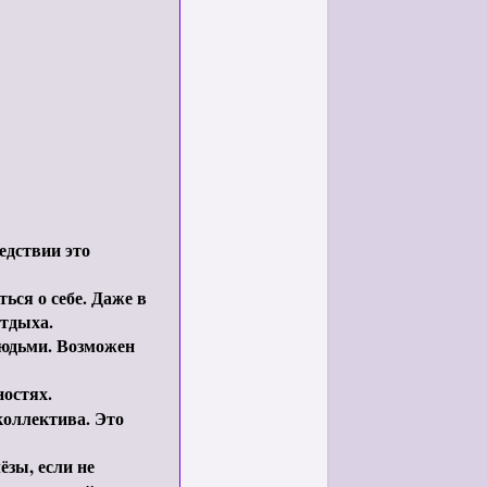
едствии это
ься о себе. Даже в
отдыха.
людьми. Возможен
остях.
коллектива. Это
ёзы, если не