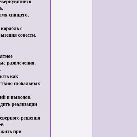
ревернувшийся
ь.
имя спящего,
 корабль с
рызения совести.
иятное
ые развлечения.
.
быть как
ствию глобальных
ий и выводов.
едить реализации
неверного решения.
ё.
ыжить при