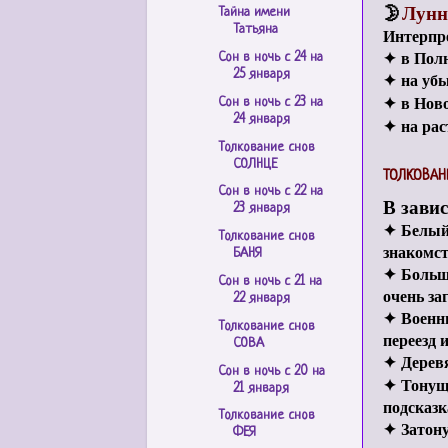
🌛
Лунн
Тайна имени
Татьяна
Интерпре
✦
в Полн
Сон в ночь с 24 на
25 января
✦
на уб
✦ в Нов
Сон в ночь с 23 на
24 января
✦ на ра
Толкование снов
СОЛНЦЕ
ТОЛКОВАН
Сон в ночь с 22 на
В завис
23 января
✦
Белый 
Толкование снов
знакомст
БАНЯ
✦
Большо
Сон в ночь с 21 на
очень з
22 января
✦
Военн
Толкование снов
переезд 
СОВА
✦
Дерев
Сон в ночь с 20 на
✦
Тонущ
21 января
подсказк
Толкование снов
✦
Затон
ФЕЯ