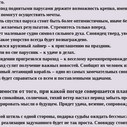
о.
 под поднятыми парусами держите возможность крепко, имен
 помогут осуществить мечты.
ь спустил паруса стоит быть более оптимистичным, иначе бе
 желаемых результатов. Стремитесь только вперед.
 маленькое судно символ сильного духа. Сновидец тверд, уве
акое упорство всегда будет вознаграждено.
ился круизный лайнер
–
к приглашению на праздник.
ли во сне парусник
–
к удаче в делах.
видении пригрезился пароход
–
к веселому времяпрепровожд
ход сулит получение важных новостей. Сообщит их человек и
чный летающий корабль
–
одно из самых замечательных снов
 будет справиться со всем и поставленными задачами.
имости от того, при какой погоде совершается пла
 спокойная, солнечная, тихий ветер настал период забыть п
рировать мысли о будущем. Придет удача, везение, сопрово
ой штиль с одной стороны, подарка судьбы ожидать бессмысл
 реализация задуманного будет не так проста. Сновидцу стоит