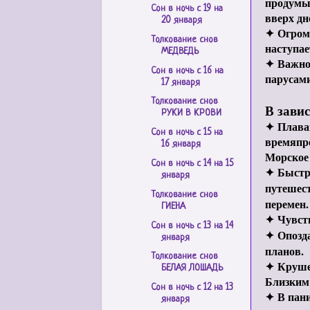
продумыв
Сон в ночь с 19 на
вверх дн
20 января
✦
Огром
Толкование снов
наступае
МЕДВЕДЬ
✦
Важно
Сон в ночь с 16 на
парусами
17 января
Толкование снов
В завис
РУКИ В КРОВИ
✦
Плава
Сон в ночь с 15 на
времяпре
16 января
Морское 
Сон в ночь с 14 на 15
✦
Быстр
января
путешест
Толкование снов
перемен.
ГИЕНА
✦
Чувст
Сон в ночь с 13 на 14
✦
Опозд
января
планов.
Толкование снов
✦
Круше
БЕЛАЯ ЛОШАДЬ
Близким 
Сон в ночь с 12 на 13
✦
В пан
января