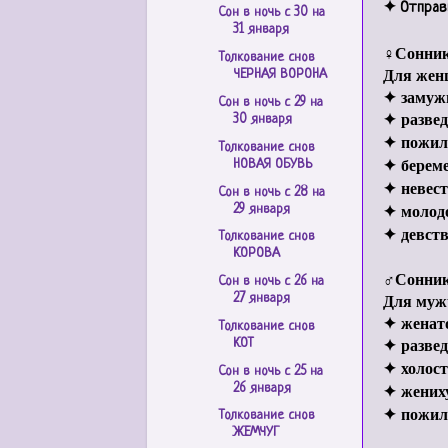
✦ Отправи
Сон в ночь с 30 на
31 января
♀Сонник
Толкование снов
Для жен
ЧЕРНАЯ ВОРОНА
✦
замуж
Сон в ночь с 29 на
✦
разве
30 января
✦
пожи
Толкование снов
✦
берем
НОВАЯ ОБУВЬ
✦
невес
Сон в ночь с 28 на
✦
молод
29 января
✦
девст
Толкование снов
КОРОВА
♂Сонник
Сон в ночь с 26 на
Для муж
27 января
✦
женат
Толкование снов
✦
разве
КОТ
✦
холос
Сон в ночь с 25 на
✦
жени
26 января
✦
пожил
Толкование снов
ЖЕМЧУГ