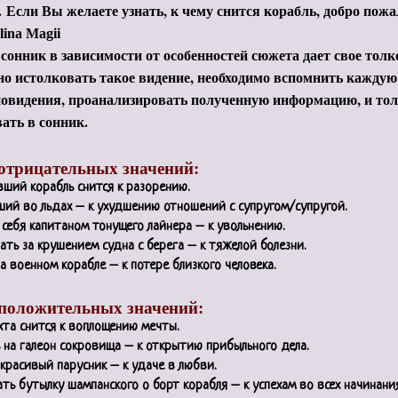
.
Если Вы желаете узнать, к чему снится корабль, добро пож
lina Magii
онник в зависимости от особенностей сюжета дает свое тол
о истолковать такое видение, необходимо вспомнить кажду
новидения, проанализировать полученную информацию, и тол
ать в сонник.
отрицательных значений:
ший корабль снится к разорению.
ий во льдах – к ухудшению отношений с супругом/супругой.
себя капитаном тонущего лайнера
–
к увольнению.
ть за крушением судна с берега
–
к тяжелой болезни.
на военном корабле
–
к потере близкого человека.
положительных значений:
хта снится к воплощению мечты.
 на галеон сокровища
–
к открытию прибыльного дела.
 красивый парусник
–
к удаче в любви.
ть бутылку шампанского о борт корабля
–
к успехам во всех начинания