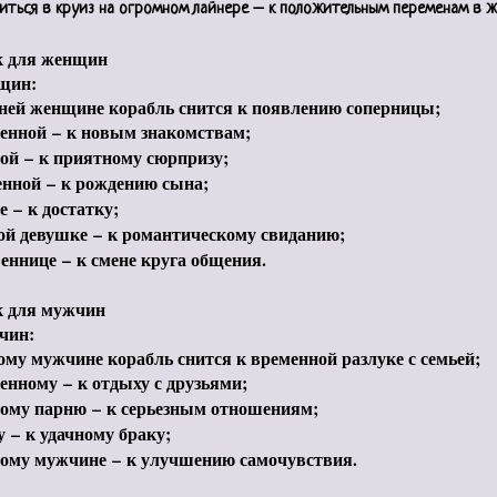
ться в круиз на огромном лайнере
–
к положительным переменам в ж
 для женщин
щин:
ней женщине корабль снится к появлению соперницы;
денной
–
к новым знакомствам;
лой
–
к приятному сюрпризу;
енной
–
к рождению сына;
те
–
к достатку;
ой девушке
–
к романтическому свиданию;
веннице
–
к смене круга общения.
 для мужчин
чин:
ому мужчине корабль снится к временной разлуке с семьей;
денному
–
к отдыху с друзьями;
тому парню
–
к серьезным отношениям;
ху
–
к удачному браку;
ому мужчине
–
к улучшению самочувствия.