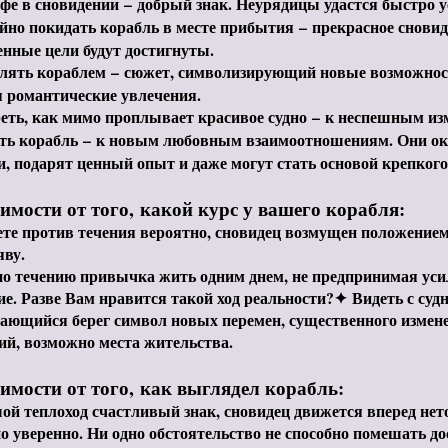
офе в сновидении
–
добрый знак. Неурядицы удастся быстро у
йно покидать корабль в месте прибытия
–
прекрасное сновид
нные цели будут достигнуты.
лять кораблем
–
сюжет, символизирующий новые возможност
 романтические увлечения.
еть, как мимо проплывает красивое судно
–
к неспешным изм
ть корабль
–
к новым любовным взаимоотношениям. Они ок
 подарят ценный опыт и даже могут стать основой крепкого
имости от того, какой курс у вашего корабля:
те против течения вероятно, сновидец возмущен положением
яву.
по течению привычка жить одним днем, не предпринимая уси
е. Разве Вам нравится такой ход реальности?
✦
Видеть с суд
ающийся берег символ новых перемен, существенного измен
й, возможно места жительства.
симости от того, как выглядел корабль:
й теплоход счастливый знак, сновидец движется вперед нето
о уверенно. Ни одно обстоятельство не способно помешать до