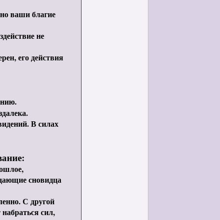
но ваши благие
здействие не
рен, его действия
ению.
здалека.
идений. В силах
вание:
рошлое,
ждающие сновидца
енно. С другой
 набраться сил,