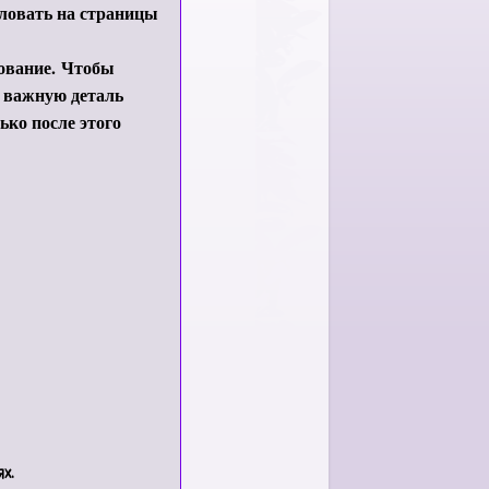
аловать на страницы
кование.
Чтобы
ю важную деталь
ько после этого
х.