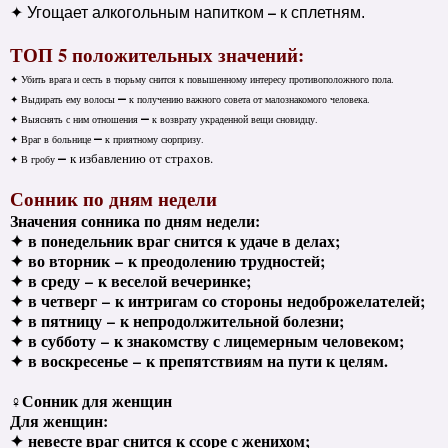
–
✦ Угощает алкогольным напитком
к сплетням.
ТОП 5 положительных значений:
✦ Убить врага и сесть в тюрьму снится к повышенному интересу противоположного пола.
–
✦ Выдирать ему волосы
к получению важного совета от малознакомого человека.
–
✦ Выяснять с ним отношения
к возврату украденной вещи сновидцу.
–
✦ Враг в больнице
к приятному сюрпризу.
–
к избавлению от страхов.
✦ В гробу
Сонник по дням недели
Значения сонника по дням недели:
✦
в понедельник враг снится к удаче в делах;
✦
во вторник
–
к преодолению трудностей;
✦
в среду
–
к веселой вечеринке;
✦
в четверг
–
к интригам со стороны недоброжелателей;
✦
в пятницу
–
к непродолжительной болезни;
✦
в субботу
–
к знакомству с лицемерным человеком;
✦
в воскресенье
–
к препятствиям на пути к целям.
♀Сонник для женщин
Для женщин:
✦
невесте враг снится к ссоре с женихом;