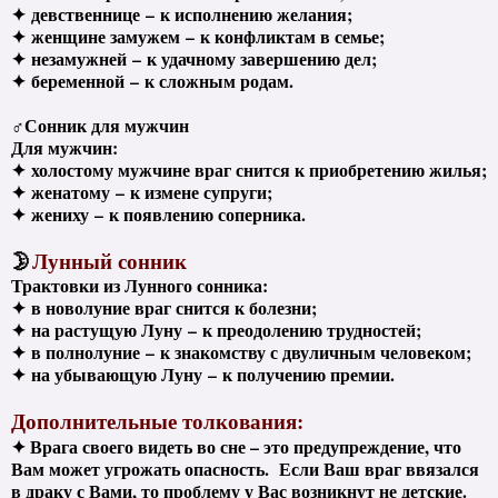
✦
девственнице
–
к исполнению желания;
✦
женщине замужем
–
к конфликтам в семье;
✦
незамужней
–
к удачному завершению дел;
✦
беременной
–
к сложным родам.
♂Сонник для мужчин
Для мужчин:
✦
холостому мужчине враг снится к приобретению жилья;
✦
женатому
–
к измене супруги;
✦
жениху
–
к появлению соперника.
🌛
Лунный сонник
Трактовки из Лунного сонника:
✦ в новолуние враг снится к болезни;
✦ на растущую Луну
–
к преодолению трудностей;
✦ в полнолуние
–
к знакомству с двуличным человеком;
✦ на убывающую Луну
–
к получению премии.
Дополнительные толкования:
✦ Врага своего видеть во сне – это предупреждение, что
Вам может угрожать опасность. Если Ваш враг ввязался
в драку с Вами, то проблему у Вас возникнут не детские.