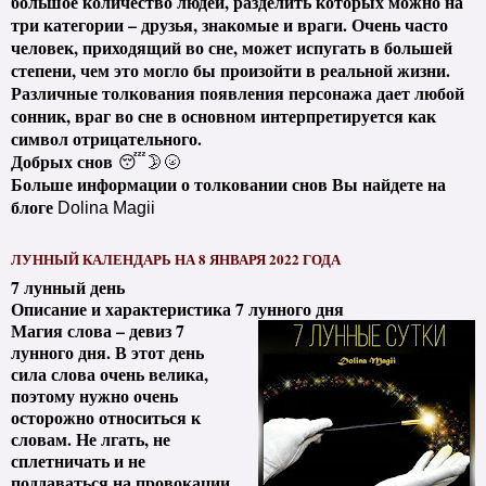
большое количество людей, разделить которых можно на
три категории – друзья, знакомые и враги. Очень часто
человек, приходящий во сне, может испугать в большей
степени, чем это могло бы произойти в реальной жизни.
Различные толкования появления персонажа дает любой
сонник, враг во сне в основном интерпретируется как
символ отрицательного.
Добрых снов
😴🌛🌝
Больше информации о толковании снов Вы найдете на
блоге
Dolina Magii
ЛУННЫЙ КАЛЕНДАРЬ НА 8 ЯНВАРЯ 2022 ГОДА
7 лунный день
Описание и характеристика 7 лунного дня
Магия слова – девиз 7
лунного дня. В этот день
сила слова очень велика,
поэтому нужно очень
осторожно относиться к
словам. Не лгать, не
сплетничать и не
поддаваться на провокации