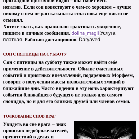
прохладной проточной водой – она смоет весь
негатив.
Если сон повествуют о чем-то хорошем – лучше
никому о нем не рассказывать: сглаз пока еще никто не
отменял.
Хотите знать, как правильно трактовать увиденное,
пишите в личные сообщения.
dolina_magii
Услуга
Работаю дистанционно.
платная.
Daryaved
СОН С ПЯТНИЦЫ НА СУББОТУ
Сон с пятницы на субботу также может найти себе
применение в действительности. Обилие счастливых
событий и приятных впечатлений, подаренных Морфеем,
говорит о получении массы положительных эмоций в
ближайшие дни. Часто видения в эту ночь характеризуют
события ближайшего будущего не только для самого
сновидца, но и для его близких друзей или членов семьи.
ТОЛКОВАНИЕ СНОВ ВРАГ
Увидеть во сне врага –
знак
происков недоброжелателей,
препятствий в делах и