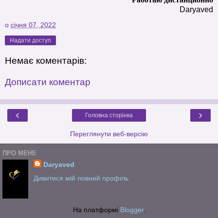
Daryaved
о
січня 07, 2022
Надати доступ
Немає коментарів:
Дописати коментар
‹
›
Головна сторінка
Переглянути веб-версію
ПРО МЕНЕ
Daryaved
Дивитися мій повний профіль
На платформі
Blogger
.