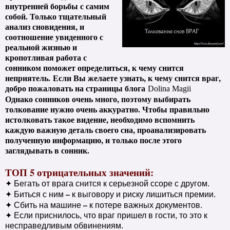
внутренней борьбы с самим
собой. Только тщательный
анализ сновидения, и
соотношение увиденного с
реальной жизнью и
кропотливая работа с
сонником поможет определиться, к чему снится
неприятель. Если Вы желаете узнать, к чему снится враг,
добро пожаловать на страницы блога
Dolina Magii
Однако сонников очень много, поэтому выбирать
толкование нужно очень аккуратно. Чтобы правильно
истолковать такое видение, необходимо вспомнить
каждую важную деталь своего сна, проанализировать
полученную информацию, и только после этого
заглядывать в сонник.
ТОП 5 отрицательных значений:
✦ Бегать от врага снится к серьезной ссоре с другом.
–
✦ Биться с ним
к выговору и риску лишиться премии.
–
✦ Сбить на машине
к потере важных документов.
✦ Если приснилось, что враг пришел в гости, то это к
несправедливым обвинениям.