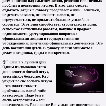
размышления над смыслом жизни, решения собственных
проблем и подведения итогов. В этот день следует
отдыхать (отдых в субботу продлевает жизнь), лечиться,
не делать важного, не начинать нового, не
переутомляться, не прилагать больших усилий, не
ссориться. Этот день способствует строительству дома,
сельскохозяйственным работам, покупке и продаже
недвижимости, урегулированию вопросов с
официальными лицами и государственными
учреждениями, получению официальных документов. Это
день воспитания детей. В субботу нельзя заниматься
делами вторника, среды и воскресенья.
Сны в 7 лунный день
😴
Одним из символов этого
дня является боевой петух,
авестийское божество. Кто
увидит во сне боевого петуха
– это может означать
приближение какой-либо
катастрофы. Надо быть
очень осторожным – сон
предупреждает. Если во сне Вы услышите определенные