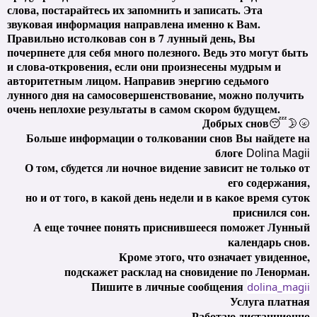
слова, постарайтесь их запомнить и записать. Эта
звуковая информация направлена именно к Вам.
Правильно истолковав сон в 7 лунный день, Вы
почерпнете для себя много полезного. Ведь это могут быть
и слова-откровения, если они произнесены мудрым и
авторитетным лицом. Направив энергию седьмого
лунного дня на самосовершенствование, можно получить
очень неплохие результаты в самом скором будущем.
Добрых снов
😴🌛🌝
Больше информации о толковании снов Вы найдете на
блоге
Dolina Magii
О том, сбудется ли ночное видение зависит не только от
его содержания,
но и от того, в какой день недели и в какое время суток
приснился сон.
А еще точнее понять приснившееся поможет Лунный
календарь снов.
Кроме этого, что означает увиденное,
подскажет расклад на сновидение по Ленорман.
Пишите в личные сообщения
dolina_magii
У
слуга платная
Работаю дистанционно