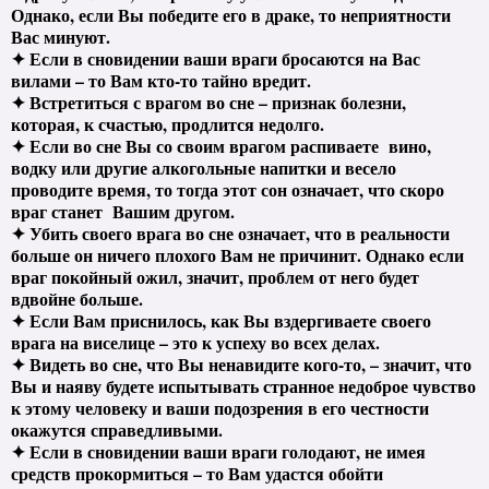
Однако, если Вы победите его в драке, то неприятности
Вас минуют.
✦ Если в сновидении ваши враги бросаются на Вас
вилами – то Вам кто-то тайно вредит.
✦ Встретиться с врагом во сне – признак болезни,
которая, к счастью, продлится недолго.
✦ Если во сне Вы со своим врагом распиваете вино,
водку или другие алкогольные напитки и весело
проводите время, то тогда этот сон означает, что скоро
враг станет Вашим другом.
✦ Убить своего врага во сне означает, что в реальности
больше он ничего плохого Вам не причинит. Однако если
враг покойный ожил, значит, проблем от него будет
вдвойне больше.
✦ Если Вам приснилось, как Вы вздергиваете своего
врага на виселице – это к успеху во всех делах.
✦ Видеть во сне, что Вы ненавидите кого-то, – значит, что
Вы и наяву будете испытывать странное недоброе чувство
к этому человеку и ваши подозрения в его честности
окажутся справедливыми.
✦ Если в сновидении ваши враги голодают, не имея
средств прокормиться – то Вам удастся обойти