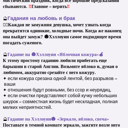
мистический праздник, когда все хорошие предсказания
сбываются.
‼️
Главное – верить
‼️
Гадания на
любовь и брак
🔮
💁‍♀️
Каждая не замужняя девушка, хочет узнать когда
прекратятся одинокие, холодные ночи.
Когда же наконец
она выйдет замуж?
🎃
Хэллоуин самое подходящее время
погадать суженого.
Гадание на
🎃
Хэллоуин «Яблочная кожура»
🍎
🔮
К этому простому гаданию любили прибегать еще
барышни в старой Англии. Возьмите яблоко и, думая о
любимом, аккуратно срезайте с него кожуру.
–
✦ если кожура срезана одной лентой, без разрывов
ваши
✦ отношения будут ровными, без ссор и неурядиц,
✦ если очистки представляют собой кучку небольших
–
шкурок
совместная жизнь будет нескладная, полная
мелких неприятностей.
Гадание на Хэллоуин
🎃
«Зеркало, яблоко, свеча»
🔮
Поставьте в темной комнате зеркало, зажгите возле него