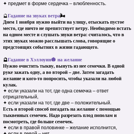
✦ предмет в форме сердечка – влюбленность.
Гадание на звуках ветра
🌬
🔮
Днем 1 ноября
нужно выйти на улицу, отыскать пустое
место, где ничто не препятствует ветру. Необходимо встать
на одном месте и слушать звуки ветра: считалось, что в
этих звуках можно расслышать слова, говорящие о
предстоящих событиях в жизни гадающего.
🔮
Гадание в Хэллоуин🎃 на желание
Нужно очистить тыкву, вынуть из нее семечки. В одной
руке зажать одну, а во второй – две. Затем загадать
желание и кого-то попросить, чтобы указали на любой
кулак.
✦ если указали на тот, где одна семечка – ответ
отрицательный,
✦ если указали на тот, где две – положительный.
Есть и второй способ погадать на желание с помощью
тыквенных семечек. Надо разрезать плод пополам и
посмотреть, где больше семечек.
✦ если в правой половинке – желание исполнится,
✦ если в левой – нет.