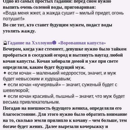
Одно из самых простых гаданий: перед сном нужно
выпить очень соленой воды, приговаривая:
«Вода меня жжет, а жажда сушит – милый придет, огонь
потушит!»
Во сне тот, кто станет будущим мужем, подаст воды
утолить жажду.
Гадание на Хэллоуин
🎃
«Ворованная капуста»
🔮
Вечером, когда уже стемнеет, девушке нужно было тайком
пробраться в соседский огород и вытянуть наугад любой
кочан капусты. Кочан забирали домой и уже при свете
определяли, каким будет будущий муж.
✦ если кочан – маленький недоросток, значит, и муж
будет невысоким и худощавым;
✦ если кочан «кучерявый» – значит, суженый будет с
шевелюрой;
✦ если кочан красивый, пышный – значит, что муж будет
весьма привлекательным.
Погадав на внешность будущего жениха, определяли его
благосостояние. Для этого нужно было обратить внимание
на то, сколько земли прилипло к кочану – чем больше, тем
богаче будет жених.
Далее вырезали кочерыжку и