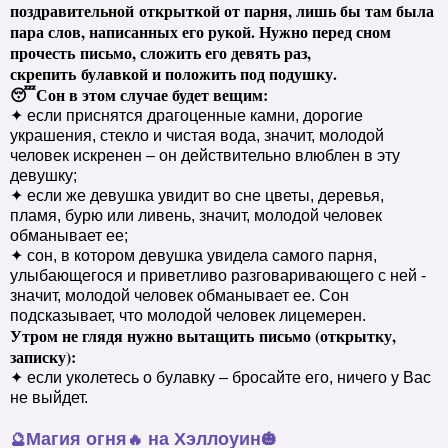
поздравительной
открыткой от парня, лишь бы там была
пара слов, написанных его рукой. Нужно перед сном
прочесть
письмо, сложить его девять раз,
скрепить
булавкой и положить под подушку.
😴
Сон в этом случае будет вещим:
✦ если приснятся драгоценные камни, дорогие
украшения, стекло и чистая вода, значит, молодой
человек искренен – он действительно влюблен в эту
девушку;
✦ если же девушка увидит во сне цветы, деревья,
пламя, бурю или ливень, значит, молодой человек
обманывает ее;
✦ сон, в котором девушка увидела самого парня,
улыбающегося и приветливо разговаривающего с ней -
значит, молодой человек обманывает ее. Сон
подсказывает, что молодой человек лицемерен.
Утром не глядя нужно вытащить
письмо (открытку,
записку):
✦ если уколетесь о булавку – бросайте его, ничего у Вас
не выйдет.
Магия огня
на Хэллоуин
🔮
🔥
🎃