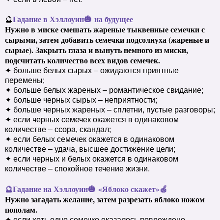
Гадание в Хэллоуин🎃 на будущее
🔮
Нужно в миске смешать жареные тыквенные семечки с
сырыми, затем добавить семечки подсолнуха (жареные и
сырые). Закрыть глаза и вынуть немного из миски,
подсчитать количество всех видов семечек.
✦ больше белых сырых – ожидаются приятные
перемены;
✦ больше белых жареных – романтическое свидание;
✦ больше черных сырых – неприятности;
✦ больше черных жареных – сплетни, пустые разговоры;
✦ если черных семечек окажется в одинаковом
количестве – ссора, скандал;
✦ если белых семечек окажется в одинаковом
количестве – удача, высшее достижение цели;
✦ если черных и белых окажется в одинаковом
количестве – спокойное течение жизни.
🔮
Гадание на Хэллоуин
🎃
«Яблоко скажет»
🍏
Нужно загадать желание, затем разрезать яблоко ножом
пополам.
✦ если хоть одно семечко оказалось повреждено –