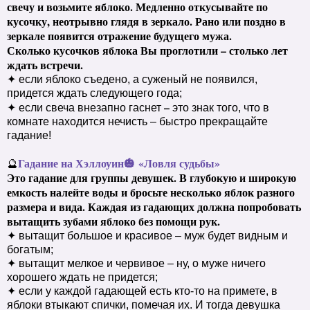
свечу и возьмите яблоко. Медленно откусывайте по
кусочку, неотрывно глядя в зеркало. Рано или поздно в
зеркале появится отражение будущего мужа.
Сколько кусочков яблока Вы проглотили – столько лет
ждать встречи.
✦ если яблоко съедено, а суженый не появился,
придется ждать следующего года;
–
✦ если свеча внезапно гаснет
это знак того, что в
комнате находится нечисть – быстро прекращайте
гадание!
Гадание на Хэллоуин
🎃
«Ловля судьбы»
🔮
Это гадание для группы девушек. В глубокую и широкую
емкость налейте воды и бросьте несколько яблок разного
размера и вида. Каждая из гадающих должна попробовать
вытащить зубами яблоко без помощи рук.
✦ вытащит большое и красивое – муж будет видным и
богатым;
✦ вытащит мелкое и червивое – ну, о муже ничего
хорошего ждать не придется;
✦ если у каждой гадающей есть кто-то на примете, в
яблоки втыкают спички, помечая их. И тогда девушка