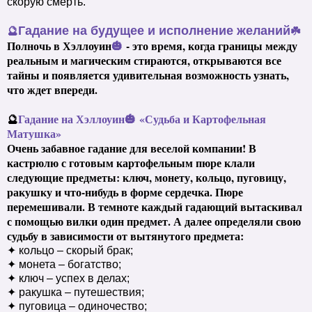
скорую смерть.
Гадание на будущее и исполнение желаний
🔮
☘️
Полночь в Хэллоуин
🎃
- это время, когда границы между
реальным и магическим стираются, открываются все
тайны и появляется удивительная возможность узнать,
что ждет впереди.
🔮
Гадание на Хэллоуин
🎃
«Судьба и Картофельная
Матушка»
Очень забавное гадание для веселой компании! В
кастрюлю с готовым картофельным пюре клали
следующие предметы: ключ, монету, кольцо, пуговицу,
ракушку и что-нибудь в форме сердечка. Пюре
перемешивали. В темноте каждый гадающий вытаскивал
с помощью вилки один предмет. А далее определяли свою
судьбу в зависимости от вытянутого предмета:
✦ кольцо – скорый брак;
✦ монета – богатство;
✦ ключ – успех в делах;
✦ ракушка – путешествия;
✦ пуговица – одиночество;