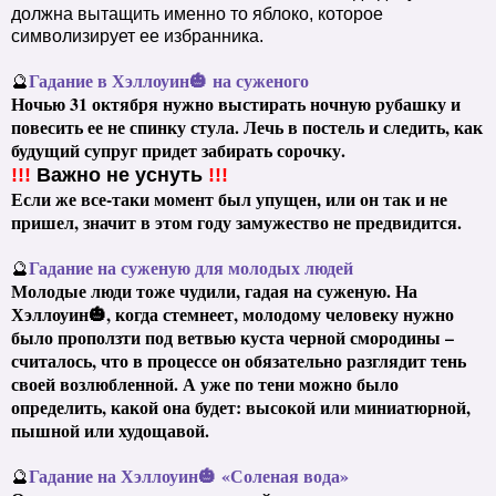
должна вытащить именно то яблоко, которое
символизирует ее избранника.
Гадание в Хэллоуин
🎃
на суженого
🔮
Ночью 31 октября нужно выстирать ночную рубашку и
повесить ее не спинку стула. Лечь в постель и следить, как
будущий супруг придет забирать сорочку.
!!!
Важно не уснуть
!!!
Если же все-таки момент был упущен, или он так и не
пришел, значит в этом году замужество не предвидится.
Гадание на суженую для молодых людей
🔮
Молодые люди тоже чудили, гадая на суженую. На
Хэллоуин
🎃
, когда стемнеет, молодому человеку нужно
было проползти под ветвью куста черной смородины –
считалось, что в процессе он обязательно разглядит тень
своей возлюбленной. А уже по тени можно было
определить, какой она будет: высокой или миниатюрной,
пышной или худощавой.
Гадание на Хэллоуин
🎃
«Соленая вода»
🔮