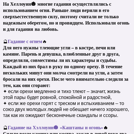
На Хеллоуин🎃 многие гадания осуществлялись с
использованием
огня. Раньше люди верили в его
сверхъестественную силу, поэтому считали не только
надежным оберегом, но и провидцем. Использовали
огонь
и для гадания
на любовь.
Гадание с огнем
🔮
🔥
Для него нужны тлеющие угли – в костре
, печи или
камине. Парень и девушка, влюбленные друг в друга,
определяли, совместимы ли их характеры и судьбы.
Каждый из них брал в руку по одному ореху. В течение
нескольких минут они молча смотрели на угли, а затем
бросали на них орехи. После чего внимательно следили за
тем, как они сгорают:
✦ если орехи медленно и тихо тлеют – значит, жизнь
этой пары будет ровной, спокойной и радостной,
✦ если же орехи горят с треском и вспыхиванием – то
союз двух молодых людей не обещает ничего хорошего,
так как их ожидают бесконечные скандалы и ссоры.
Гадание на Хэллоуин🎃 «Каштаны и огонь»
🔥
🔮
Сядьте возле камина или
костра, зажав в левой руке два