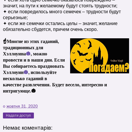
значит, на пути к желаемому будут стоять трудности;
✦ если повредилось много семечек – трудности будут
серьезные;
✦ если же семечки остались целы – значит, желание
обязательно сбудется, причем очень скоро.
☝
Многие из этих
гаданий,
традиционных для
Хэллоуина
🎃
, можно
провести и в наши дни. Если
Вы собираетесь праздновать
Хэллоуин
🎃
, используйте
несколько
гаданий в
качестве развлечения.
Будет весело, интересно и
интригующе.
🎃
о
жовтня 31, 2020
Надати доступ
Немає коментарів: