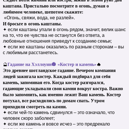
каштана. Пристально посмотрите в огонь, думая о
любимом человеке, шепотом скажите:
«Огонь, свяжи, вода, не разлей».
И бросьте в
огонь каштаны.
✦ если каштаны упали в огонь рядом, значит, велик шанс
на то, что ее чувства не останутся без ответа, а
любовные отношения приведут к созданию семьи;
✦ если же каштаны оказались по разным сторонам – вы
с любимым расстанетесь.
Гадание на Хэллоуин
🎃
«Костер и камень»
🔥
🔮
Это древнее шотландское гадание. Вечером компания
людей зажигала костер. Каждый подбирал для себя
камень, запоминая его. Когда
костер разгорался,
гадающие укладывали свои камни вокруг костра. Важно
было запомнить, как именно лежит Ваш камень.
Костер
потухал, все расходились по домам спать. Утром
приходили смотреть на камни.
✦ если чей-то камень сдвинулся – это означало, что
человек скоро заболеет;
✦ если же камень и вовсе исчез – это предрекало