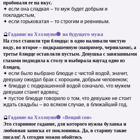
пробовали ее на вкус.
✦ если она сладкая – то муж будет добрым и
покладистым,
✦ если горьковатая – то строгим и ревнивым.
Гадание на Хэллоуин
🎃
на будущего мужа
🔮
На стол ставили три блюдца: в одно наливали чистую
воду, во второе – подкрашенную (например, чернилами), а
третье блюдце оставляли пустым. Девушка с завязанными
глазами подходила к столу и выбирала наугад одно из
блюдец.
✦ если было выбрано блюдце с чистой водой, значит,
девушку ожидал брак с хорошим, добрым человеком;
✦ блюдце с подкрашенной водой означало, что мужем
девушки станет вдовец;
✦ пустое блюдце говорило о том, что девушке не стоит
ждать свадьбы – во всяком случае, в ближайший год.
Гадание на Хэллоуин
🎃
«Вещий сон»
🔮
Это старинное гадание, для которого нужна
булавка и
любовная записка
от поклонника. Да, в старину такие
писали! А сегодня можно обойтись