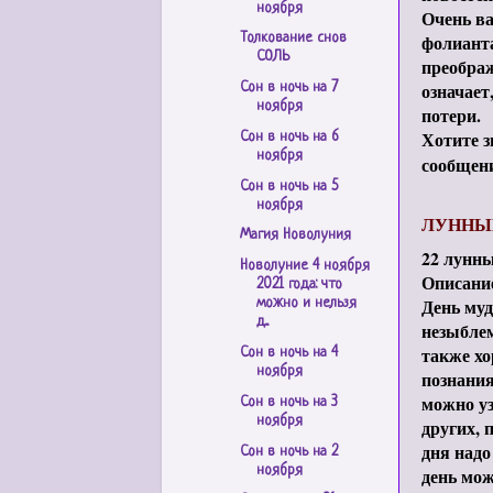
ноября
Очень ва
фолианта
Толкование снов
СОЛЬ
преображ
означает
Сон в ночь на 7
ноября
потери.
Хотите з
Сон в ночь на 6
ноября
сообщен
Сон в ночь на 5
ноября
ЛУННЫЙ
Магия Новолуния
22 лунны
Новолуние 4 ноября
Описание
2021 года: что
День муд
можно и нельзя
д...
незыблем
также хо
Сон в ночь на 4
ноября
познания
можно уз
Сон в ночь на 3
ноября
других, 
дня надо
Сон в ночь на 2
ноября
день мо