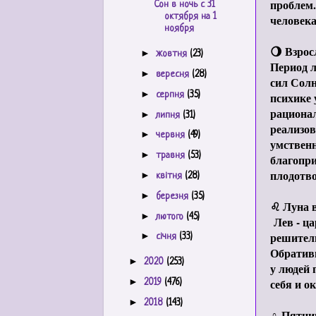
проблем.
Сон в ночь с 31
октября на 1
человека
ноября
🌖 Взрос
►
жовтня
(23)
Период л
►
вересня
(28)
сил Солн
►
психике 
серпня
(35)
рационал
►
липня
(31)
реализов
►
червня
(49)
умственн
►
травня
(53)
благопр
плодотво
►
квітня
(28)
►
березня
(35)
♌ Луна в
►
лютого
(45)
Лев - ца
решител
►
січня
(33)
Обративш
►
2020
(253)
у людей 
себя и о
►
2019
(476)
►
2018
(143)
♀ Пятни