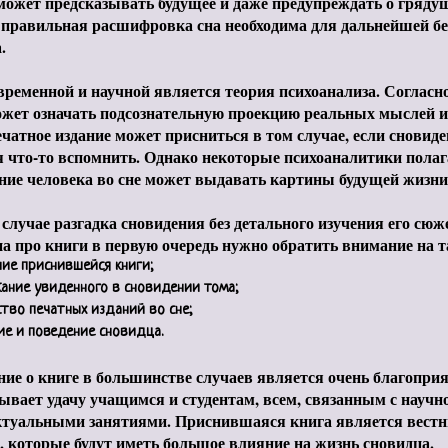
может предсказывать будущее и даже предупреждать о грядущ
 правильная расшифровка сна необходима для дальнейшей бе
.
временной и научной является теория психоанализа. Согласно
ожет означать подсознательную проекцию реальных мыслей и
чатное издание может присниться в том случае, если сновид
 что-то вспомнить. Однако некоторые психоаналитики полаг
ние человека во сне может выдавать картины будущей жизни
случае разгадка сновидения без детального изучения его сюж
на про книги в первую очередь нужно обратить внимание на т
ние приснившейся книги;
ание увиденного в сновидении тома;
тво печатных изданий во сне;
ие и поведение сновидца.
ие о книге в большинстве случаев является очень благопри
ывает удачу учащимся и студентам, всем, связанным с научн
ктуальными занятиями. Приснившаяся книга является вест
, которые будут иметь большое влияние на жизнь сновидца.