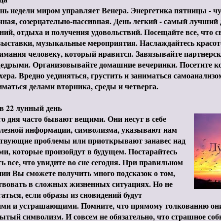
ень недели миром управляет Венера. Энергетика пятницы - ч
ная, созерцательно-пассивная. День легкий - самый лучший 
ний, отдыха и получения удовольствий. Посещайте все, что с
 выставки, музыкальные мероприятия. Наслаждайтесь красо
имания человеку, который нравится. Завязывайте партнерс
едрыми. Организовывайте домашние вечеринки. Посетите ко
ера. Вредно уединяться, грустить и заниматься самоанализо
иматься делами вторника, среды и четверга.
 22 лунный день
о дня часто бывают вещими. Они несут в себе
олезной информации, символизма, указывают нам
ствующие проблемы или приоткрывают занавес над
и, которые произойдут в будущем. Постарайтесь
ь все, что увидите во сне сегодня. При правильном
ии Вы сможете получить много подсказок о том,
твовать в сложных жизненных ситуациях. Но не
гаться, если образы из сновидений будут
ми и устрашающими. Помните, что прямому толкованию они 
рытый символизм. И совсем не обязательно, что страшное соб