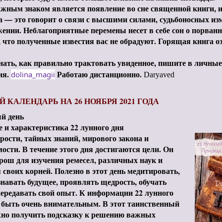
жным знаком является появление во сне священной книги, и
 — это говорит о связи с высшими силами, судьбоносных из
ении. Неблагоприятные перемены несет в себе сон о порванн
, что полученные известия вас не обрадуют. Горящая книга 
нать, как правильно трактовать увиденное, пишите в личные
ия.
Работаю дистанционно.
dolina_magii
Daryaved
 КАЛЕНДАРЬ НА 26 НОЯБРЯ 2021 ГОДА
й день
 и характеристика 22 лунного дня
рости, тайных знаний, мирового закона и
ости. В течение этого дня достигаются цели. Он
рош для изучения ремесел, различных наук и
 своих корней. Полезно в этот день медитировать,
навать будущее, проявлять щедрость, обучать
передавать свой опыт. К информации 22 лунного
 быть очень внимательным. В этот таинственный
жно получить подсказку к решению важных