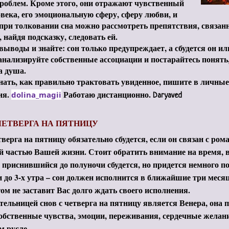
проблем. Кроме этого, они отражают чувственный
века, его эмоциональную сферу, сферу любви, и
при толковании сна можно рассмотреть препятствия, связан
, найдя подсказку, следовать ей.
выводы и знайте: сон только предупреждает, а сбудется он ил
анализируйте собственные ассоциации и постарайтесь понять,
а душа.
нать, как правильно трактовать увиденное, пишите в личные
ия.
Работаю дистанционно.
dolina_magii
Daryaved
ЧЕТВЕРГА НА ПЯТНИЦУ
тверга на пятницу обязательно сбудется, если он связан с ром
 частью Вашей жизни. Стоит обратить внимание на время, в
, приснившийся до полуночи сбудется, но придется немного по
 до 3-х утра – сон должен исполнится в ближайшие три меся
том не заставит Вас долго ждать своего исполнения.
ельницей снов с четверга на пятницу является Венера, она 
обственные чувства, эмоции, переживания, сердечные желани
м русле.