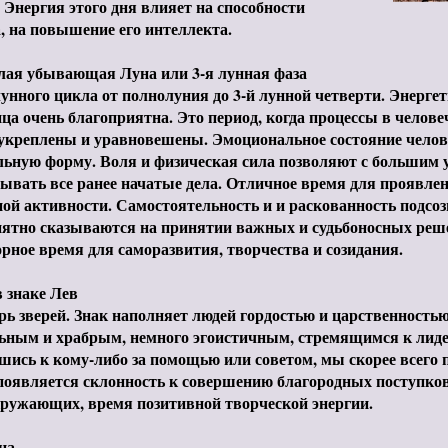
 Энергия этого дня влияет на способности
, на повышение его интеллекта.
лая убывающая Луна или 3-я лунная фаза
унного цикла от полнолуния до 3-й лунной четверти. Энерг
ца очень благоприятна. Это период, когда процессы в челове
укреплены и уравновешены. Эмоциональное состояние челов
ьную форму. Воля и физическая сила позволяют с большим 
ывать все ранее начатые дела. Отличное время для проявлен
ой активности. Самостоятельность и и раскованность подсо
иятно сказываются на принятии важных и судьбоносных реш
рное время для саморазвития, творчества и созидания.
 знаке Лев
рь зверей. Знак наполняет людей гордостью и царственность
ьным и храбрым, немного эгоистичным, стремящимся к лиде
ись к кому-либо за помощью или советом, мы скорее всего п
появляется склонность к совершению благородных поступко
кружающих, время позитивной творческой энергии.
ца