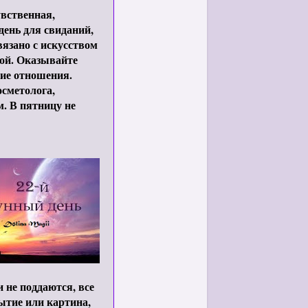
увственная,
день для свиданий,
вязано с искусством
той. Оказывайте
кие отношения.
сметолога,
м. В пятницу не
не поддаются, все
ытие или картина,