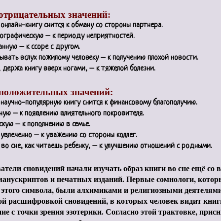
отрицательных значений:
онлайн-книгу снится к обману со стороны партнера.
ографическую – к периоду неприятностей.
нную – к ссоре с другом.
ывать вслух пожилому человеку – к получению плохой новости.
 держа книгу вверх ногами, – к тяжелой болезни.
положительных значений:
 научно-популярную книгу снится к финансовому благополучию.
ную – к появлению влиятельного покровителя.
кую – к пополнению в семье.
увлеченно – к уважению со стороны коллег.
во сне, как читаешь ребенку, – к улучшению отношений с родными.
атели сновидений начали изучать образ книги во сне ещё со
анускриптов и печатных изданий. Первые сомнологи, котор
 этого символа, были алхимиками и религиозными деятелям
й расшифровкой сновидений, в которых человек видит книг
ие с точки зрения эзотерики. Согласно этой трактовке, прис