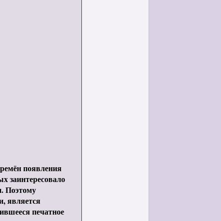
 времён появления
ых заинтересовало
и. Поэтому
и, является
нившееся печатное