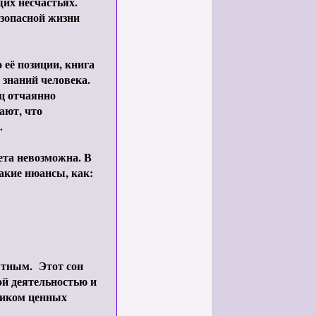
их несчастьях.
зопасной жизни
 её позиции, книга
 знаний человека.
ец отчаянно
ают, что
.
ета невозможна. В
акие нюансы, как:
ятным. Этот сон
ой деятельностью и
ником ценных