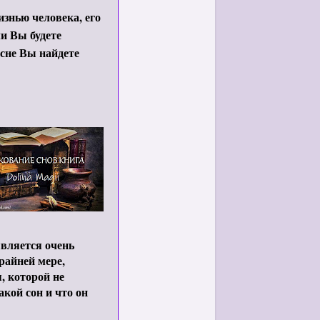
знью человека, его
и Вы будете
 сне Вы найдете
является очень
райней мере,
, которой не
акой сон и что он