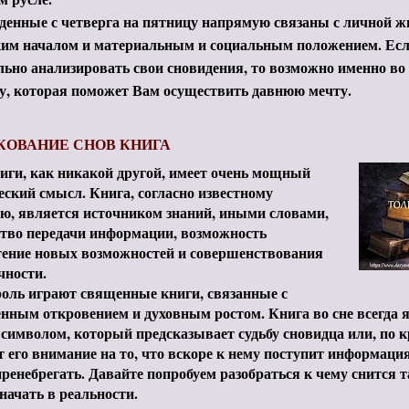
енные с четверга на пятницу напрямую связаны с личной жи
ким началом и материальным и социальным положением. Есл
ьно анализировать свои сновидения, то возможно именно во
у, которая поможет Вам осуществить давнюю мечту.
КОВАНИЕ СНОВ КНИГА
иги, как никакой другой, имеет очень мощный
еский смысл. Книга, согласно известному
ю, является источником знаний, иными словами,
ство передачи информации, возможность
тение новых возможностей и совершенствования
чности.
роль играют священные книги, связанные с
нным откровением и духовным ростом. Книга во сне всегда 
имволом, который предсказывает судьбу сновидца или, по к
 его внимание на то, что вскоре к нему поступит информация
пренебрегать. Давайте попробуем разобраться к чему снится т
начать в реальности.