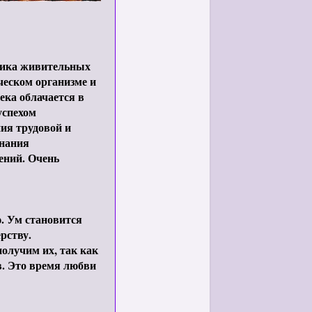
етика живительных
ческом организме и
ека облачается в
успехом
ия трудовой и
знания
ений. Очень
ю. Ум становится
рству.
олучим их, так как
в. Это время любви