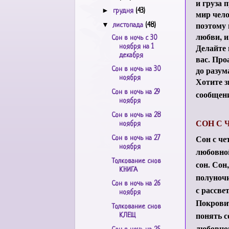
и груза 
►
грудня
(43)
мир чело
поэтому 
▼
листопада
(48)
любви, и
Сон в ночь с 30
Делайте 
ноября на 1
декабря
вас. Про
до разум
Сон в ночь на 30
ноября
Хотите з
сообщен
Сон в ночь на 29
ноября
Сон в ночь на 28
СОН С 
ноября
Сон с че
Сон в ночь на 27
ноября
любовной
Толкование снов
сон. Сон
КНИГА
полуночи
Сон в ночь на 26
с рассве
ноября
Покровит
Толкование снов
понять с
КЛЕЩ
любовно