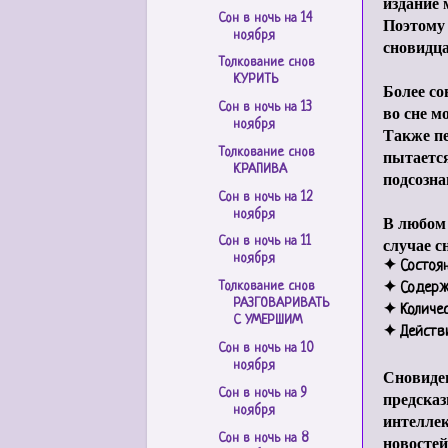
издание 
Сон в ночь на 14
Поэтому
ноября
сновидца
Толкование снов
КУРИТЬ
Более со
Сон в ночь на 13
во сне м
ноября
Также пе
пытается
Толкование снов
КРАПИВА
подсозна
Сон в ночь на 12
ноября
В любом 
случае с
Сон в ночь на 11
ноября
✦
Состоя
Толкование снов
✦
Содерж
РАЗГОВАРИВАТЬ
✦
Количес
С УМЕРШИМ
✦
Действ
Сон в ночь на 10
ноября
Сновиден
Сон в ночь на 9
предсказ
ноября
интелле
Сон в ночь на 8
новостей