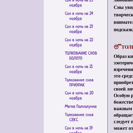
Сон в ночь на 25
ноября
Сны увид
творчес
Сон в ночь на 24
ноября
внимател
Сон в ночь на 23
подсказк
ноября
Сон в ночь на 22
ноября
😴ТОЛ
ТОЛКОВАНИЕ СНОВ
Образ кн
БОЛОТО
эзотерич
Сон в ночь на 21
изречени
ноября
это сред
Толкование снов
приобре
ПРИЗРАК
своей ли
Сон в ночь на 20
Особую 
ноября
божестве
Магия Полнолуния
важным с
обращает
Толкование снов
следует 
СЕКС
может оз
Сон в ночь на 19