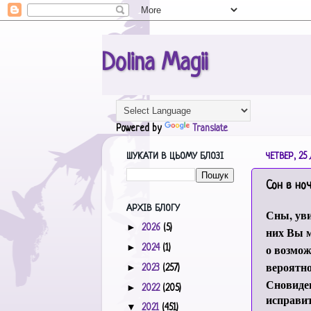
Dolina Magii
Powered by
Translate
ШУКАТИ В ЦЬОМУ БЛОЗІ
ЧЕТВЕР, 25
Сон в но
АРХІВ БЛОГУ
Сны, уви
►
2026
(5)
них Вы м
►
о возмож
2024
(1)
вероятно
►
2023
(257)
Сновиде
►
2022
(205)
исправит
▼
2021
(451)