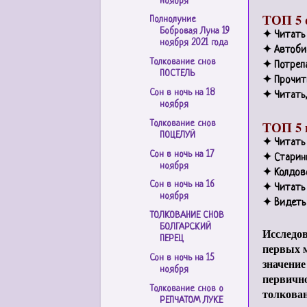
ноября
ТОП 5 
Полнолуние
Бобровая Луна 19
✦
Читать 
ноября 2021 года
✦
Автоби
Толкование снов
✦
Потрепа
ПОСТЕЛЬ
✦
Прочит
Сон в ночь на 18
✦
Читать,
ноября
ТОП 5 
Толкование снов
ПОЦЕЛУЙ
✦
Читать
Сон в ночь на 17
✦
Старин
ноября
✦
Колдовс
Сон в ночь на 16
✦
Читать 
ноября
✦
Видеть 
ТОЛКОВАНИЕ СНОВ
БОЛГАРСКИЙ
Исследов
ПЕРЕЦ
первых м
Сон в ночь на 15
значение
ноября
первично
Толкование снов о
толкован
РЕПЧАТОМ ЛУКЕ