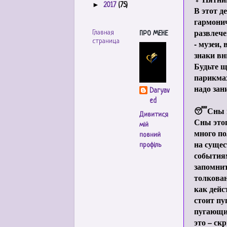
►
2017
(75)
В этот д
гармонич
развлече
Главная
ПРО МЕНЕ
страница
- музеи,
знаки вн
Будьте щ
парикмах
надо зан
Daryav
ed
😴Сны в
Дивитися
Сны этог
мій
много п
повний
на суще
профіль
событиям
запомнит
толкован
как дейс
стоит пу
пугающи
это – ск