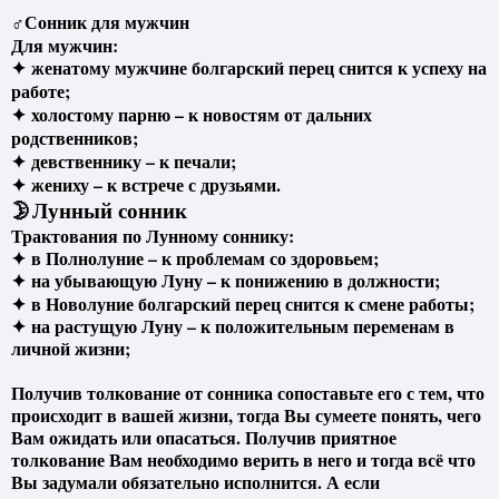
♂
Сонник для мужчин
Для мужчин:
✦
женатому мужчине болгарский перец снится к успеху на
работе;
✦
холостому парню – к новостям от дальних
родственников;
✦
девственнику – к печали;
✦
жениху – к встрече с друзьями.
🌛
Лунный сонник
Трактования по Лунному соннику:
✦
в Полнолуние – к проблемам со здоровьем;
✦
на убывающую Луну – к понижению в должности;
✦
в Новолуние болгарский перец снится к смене работы;
✦
на растущую Луну – к положительным переменам в
личной жизни;
Получив толкование от сонника сопоставьте его с тем, что
происходит в вашей жизни, тогда Вы сумеете понять, чего
Вам ожидать или опасаться. Получив приятное
толкование Вам необходимо верить в него и тогда всё что
Вы задумали обязательно исполнится. А если