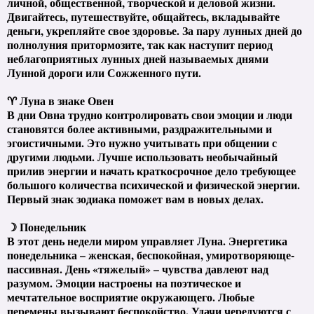
личной, общественной, творческой и деловой жизни.
Двигайтесь, путешествуйте, общайтесь, вкладывайте
деньги, укрепляйте свое здоровье. За пару лунных дней до
полнолуния притормозите, так как наступит период
неблагоприятных лунных дней называемых днями
Лунной дороги или Сожженного пути.
♈ Луна в знаке Овен
В дни Овна трудно контролировать свои эмоции и люди
становятся более активными, раздражительными и
эгоистичными. Это нужно учитывать при общении с
другими людьми. Лучше использовать необычайный
прилив энергии и начать краткосрочное дело требующее
большого количества психической и физической энергии.
Первый знак зодиака поможет вам в новых делах.
☽ Понедельник
В этот день недели миром управляет Луна. Энергетика
понедельника – женская, беспокойная, умиротворяюще-
пассивная. День «тяжелый» – чувства давлеют над
разумом. Эмоции настроены на поэтическое и
мечтательное восприятие окружающего. Любые
перемены вызывают беспокойство. Удачи чередуются с