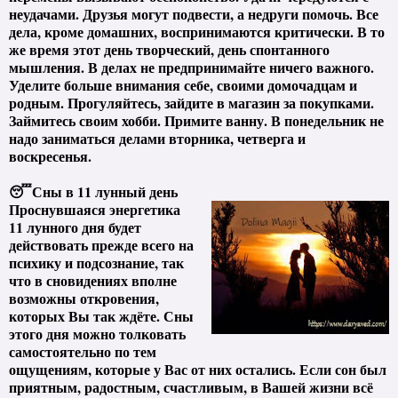
неудачами. Друзья могут подвести, а недруги помочь. Все
дела, кроме домашних, воспринимаются критически. В то
же время этот день творческий, день спонтанного
мышления. В делах не предпринимайте ничего важного.
Уделите больше внимания себе, своими домочадцам и
родным. Прогуляйтесь, зайдите в магазин за покупками.
Займитесь своим хобби. Примите ванну. В понедельник не
надо заниматься делами вторника, четверга и
воскресенья.
😴Сны в 11 лунный день
Проснувшаяся энергетика
11 лунного дня будет
действовать прежде всего на
психику и подсознание, так
что в сновидениях вполне
возможны откровения,
которых Вы так ждёте. Сны
этого дня можно толковать
самостоятельно по тем
ощущениям, которые у Вас от них остались. Если сон был
приятным, радостным, счастливым, в Вашей жизни всё