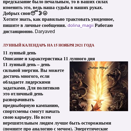
предсказание было печальным, то в ваших силах
изменить это, ведь наша судьба в наших руках.
Добрых снов😴🌛🌝
Хотите знать, как правильно трактовать увиденное,
пишите в личные сообщения.
Работаю
dolina_magii
дистанционно.
Daryaved
ЛУННЫЙ КАЛЕНДАРЬ НА 15 НОЯБРЯ 2021 ГОДА
11 лунный день
Описание и характеристика 11 лунного дня
11 лунный день – день
сильной энергии. Вы можете
достичь многого, если
обладаете лидерскими
задатками. Для политиков
это отличный день
разворачивать
предвыборную кампанию,
спортсмены смогут начать
свою карьеру. Но всем
нерешительным людям лучше быть осторожными
(помните про аналогию с мечом). Энергетические