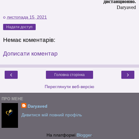
дистанционно.
Daryaved
о
листопада 15, 2021
Надати доступ
Немає коментарів:
Дописати коментар
‹
›
Головна сторінка
Переглянути веб-версію
ПРО МЕНЕ
Daryaved
Дивитися мій повний профіль
На платформі
Blogger
.