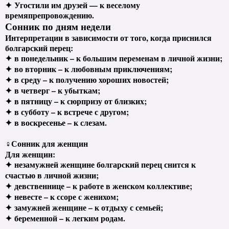
✦ Угостили им друзей — к веселому
времяпрепровождению.
Сонник по дням недели
Интерпретации в зависимости от того, когда приснился
болгарский перец:
✦
в понедельник – к большим переменам в личной жизни;
✦
во вторник – к любовным приключениям;
✦
в среду – к получению хороших новостей;
✦
в четверг – к убыткам;
✦
в пятницу – к сюрпризу от близких;
✦
в субботу – к встрече с другом;
✦
в воскресенье – к слезам.
♀
Сонник для женщин
Для женщин:
✦
незамужней женщине болгарский перец снится к
счастью в личной жизни;
✦
девственнице – к работе в женском коллективе;
✦
невесте – к ссоре с женихом;
✦
замужней женщине – к отдыху с семьей;
✦
беременной – к легким родам.