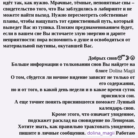
идёт так, как нужно. Мрачные, тёмные, непонятные сны –
свидетельство того, что Вы заблудились в лабиринте и не
можете найти выход. Нужно пересмотреть собственные
планы, чтобы нащупать тот единственный путь, который
выведет Вас из тупика. Плохим предзнаменованием будет,
если в вашем сне Вы источаете злую энергию и дарите
неприятности: пора вспомнить о душе и освободиться от
материальной паутины, окутавшей Вас.
Добрых снов😴🌛🌝
Больше информации о толковании снов Вы найдете на
блоге
Dolina Magii
О том, сбудется ли ночное видение зависит не только от
его содержания,
но и от того, в какой день недели и в какое время суток
приснился сон.
А еще точнее понять приснившееся поможет Лунный
календарь снов.
Кроме этого, что означает увиденное,
подскажет расклад на сновидение по Ленорман.
Хотите знать, как правильно трактовать увиденное,
пишите в личные сообщения.
Работаю
dolina_magii