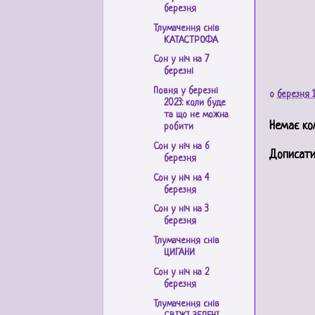
березня
Тлумачення снів
КАТАСТРОФА
Сон у ніч на 7
березні
Повня у березні
о
березня 1
2023: коли буде
та що не можна
Немає ко
робити
Сон у ніч на 6
Дописати
березня
Сон у ніч на 4
березня
Сон у ніч на 3
березня
Тлумачення снів
ЦИГАНИ
Сон у ніч на 2
березня
Тлумачення снів