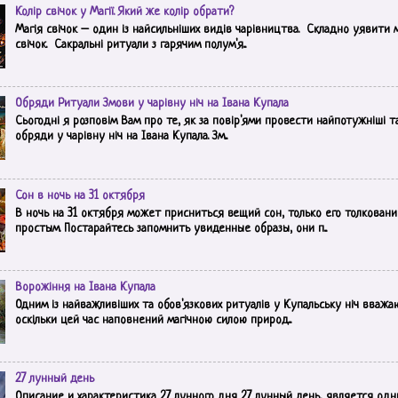
Колір свічок у Магії. Який же колір обрати?
Магія свічок – один із найсильніших видів чарівництва. Складно уявити 
свічок. Сакральні ритуали з гарячим полум'я...
Обряди Ритуали Змови у чарівну ніч на Івана Купала
Сьогодні я розповім Вам про те, як за повір'ями провести найпотужніші т
обряди у чарівну ніч на Івана Купала. Зм...
Сон в ночь на 31 октября
В ночь на 31 октября может присниться вещий сон, только его толковани
простым. Постарайтесь запомнить увиденные образы, они п...
Ворожіння на Івана Купала
Одним із найважливіших та обов'язкових ритуалів у Купальську ніч вважа
оскільки цей час наповнений магічною силою природ...
27 лунный день
Описание и характеристика 27 лунного дня 27 лунный день, является одн