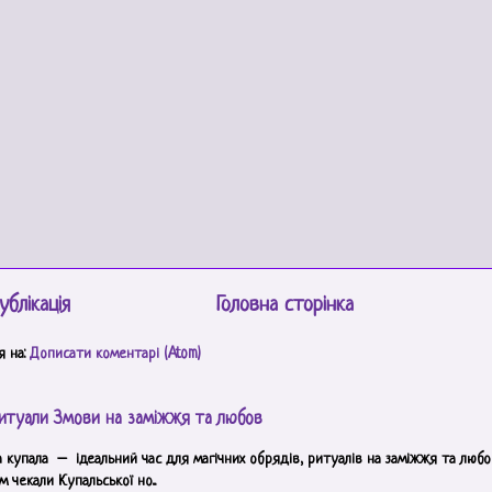
ублікація
Головна сторінка
я на:
Дописати коментарі (Atom)
итуали Змови на заміжжя та любов
а купала – ідеальний час для магічних обрядів, ритуалів на заміжжя та любов
 чекали Купальської но...