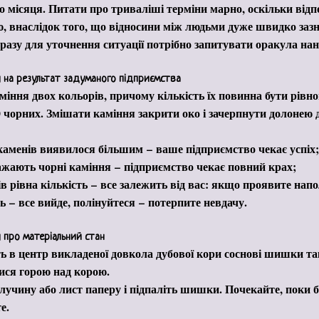
о місяця. Питати про триваліші терміни марно, оскільки відпо
, внаслідок того, що відносини між людьми дуже швидко зазн
разу для уточнення ситуації потрібно запитувати оракула нан
 на результат задуманого підприємства
міння двох кольорів, причому кількість їх повинна бути рівн
10 чорних. Змішати каміння закрити око і зачерпнути долонею д
 каменів виявилося більшим
–
ваше підприємство чекає успіх;
ажають чорні каміння
–
підприємство чекає повний крах;
в рівна кількість
–
все залежить від вас: якщо проявите напол
ть
–
все вийде, полінуйтеся
–
потерпите невдачу.
 про матеріальний стан
ь в центр викладеної довкола дубової кори соснові шишки та
ися горою над корою.
 лучину або лист паперу і підпаліть шишки. Почекайте, поки 
е.