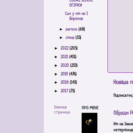
СВІЖІ ЗЕЛЕНІ
ОГІРКИ
Сон у ніч на 1
березня
►
лютого
(68)
►
січня
(55)
►
2022
(205)
►
2021
(451)
►
2020
(253)
►
2019
(476)
Новіша п
►
2018
(143)
►
2017
(75)
Підписатис
Главная
ПРО МЕНЕ
страница
Обряди Р
Ніч на Іван
нетерпінням