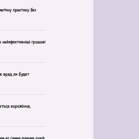
магічну практику без
а найефективніші грошові
е вряд ли будет
ються ворожіння,
им из самых лучших дней