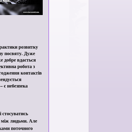
практики розвитку
ну посвяту. Дуже
же добре вдається
ктивна робота з
годження контактів
мендується
– є небезпека
і стосуватись
 між людьми. Але
ками поточного