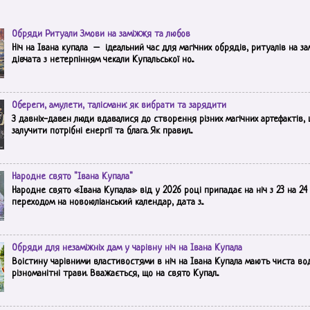
Обряди Ритуали Змови на заміжжя та любов
Ніч на Івана купала – ідеальний час для магічних обрядів, ритуалів на з
дівчата з нетерпінням чекали Купальської но...
Обереги, амулети, талісмани: як вибрати та зарядити
З давніх-давен люди вдавалися до створення різних магічних артефактів,
залучити потрібні енергії та блага. Як правил...
Народне свято "Івана Купала"
Народне свято «Івана Купала» від у 2026 році припадає на ніч з 23 на 24 ч
переходом на новоюліанський календар, дата з...
Обряди для незаміжніх дам у чарівну ніч на Івана Купала
Воістину чарівними властивостями в ніч на Івана Купала мають чиста вод
різноманітні трави. Вважається, що на свято Купал...