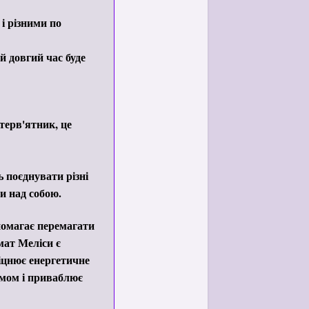
і різними по
й довгий час буде
терв'ятник, це
 поєднувати різні
и над собою.
помагає перемагати
омат Меліси є
міцнює енергетичне
змом і приваблює