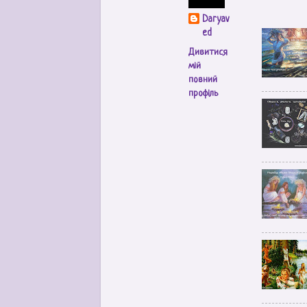
Daryav
ed
Дивитися
мій
повний
профіль