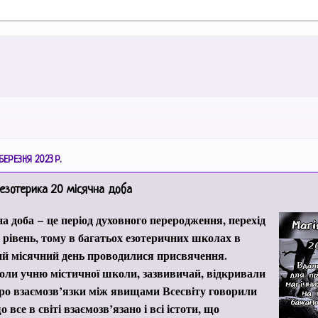
БЕРЕЗНЯ 2023 Р.
 езотерика 20 місячна доба
на доба
–
це період духовного переродження, перехід
 рівень, тому в багатьох езотеричних школах в
й місячний день проводилися присвячення.
коли учню містичної школи, зазвивичай, відкривали
ро взаємозв’язки між явищами Всесвіту говорили
о все в світі взаємозв’язано і всі істоти, що