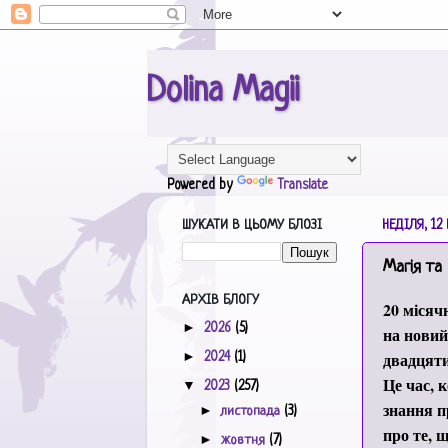
Dolina Magii
Powered by
Translate
ШУКАТИ В ЦЬОМУ БЛОЗІ
НЕДІЛЯ, 12 
Магія та
АРХІВ БЛОГУ
20 місяч
►
2026
(5)
на новий
►
двадцяти
2024
(1)
Це час, 
▼
2023
(257)
знання п
►
листопада
(3)
про те, щ
►
жовтня
(7)