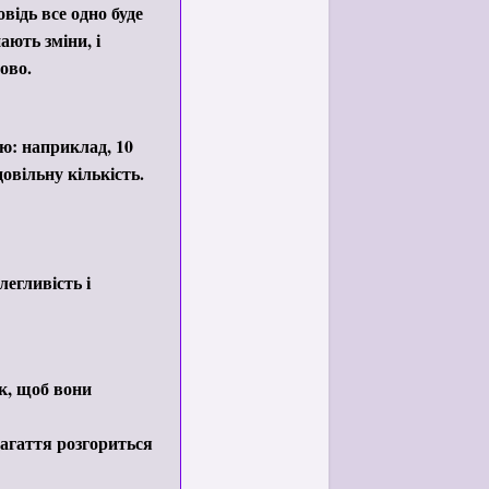
відь все одно буде
ають зміни, і
ово.
ою: наприклад, 10
овільну кількість.
егливість і
к, щоб вони
багаття розгориться