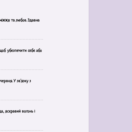
аміжжя та любов. Здавна
 щоб убезпечити себе або
ервня. У зв'язку з
а, яскравий вогонь і