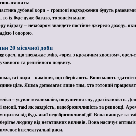
онь охопить:
астина дубової кори
–
грошові надходження будуть разовими 
, то їх буде дуже багато, то зовсім мало;
ру відразу
–
незабаром знайдете постійне джерело доходу, яки
дією і опорою.
ни 20 місячної доби
орел, що зневажає змію, «орел з кролячим хвостом», орел-с
я:
уховного та релігійного подвигу.
шма, всі види – каміння, що оберігають. Вони мають здатність
в єдине ціле. Яшма допомагає лише тим, хто готовий працюват
еліса – усуває меланхолію, порушення сну, дратівливість. До
і емоції, такі як заздрість, недоброзичливість та ревнощі. Ар
 щитом від будь-якої недоброзичливої ​​дії. Вона очищує та з
оберігає людину від негативних впливів. Вона насичує оптимі
тимулює інтелектуальні риси.