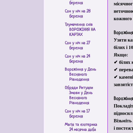
місячног
березня
неточною
Сон у ніч на 28
березня
кожного 
Тлумачення снів
ВОРОЖІННЯ НА
Ворожіння
КАРТАХ
Узяти ка
Сон у ніч на 27
білих і 
березня
Якщо:
Сон у ніч на 24
✔
білих
березня
✔
перев
Ворожіння у День
Весняного
✔
камені
Рівнодення
завзятіс
Обряди Ритуали
Змови у День
Весняного
Ворожіння
Рівнодення
Покладіт
Сон у ніч на 17
підносил
березня
Візьміть
Магія та езотерика
і постежт
24 місячна доба