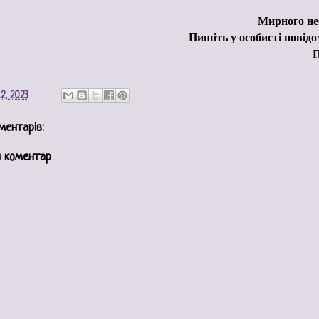
Мирного не
Пишіть у особисті пові
П
2, 2023
ментарів:
 коментар