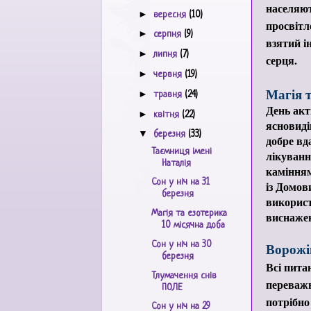
населяют
►
вересня
(10)
просвітл
►
серпня
(9)
взятий і
►
липня
(7)
серця.
►
червня
(19)
Магія т
►
травня
(24)
День акт
►
квітня
(22)
ясновиді
▼
березня
(33)
добре вд
Таємниця імені
лікуванн
Наталія
камінням
Сон у ніч на 31
із Домов
березня
використ
Магія та езотерика
виснаже
10 місячна доба
Сон у ніч на 30
Ворожі
березня
Всі пита
Тлумачення снів
переважн
ПОЛЕ
потрібн
Сон у ніч на 29