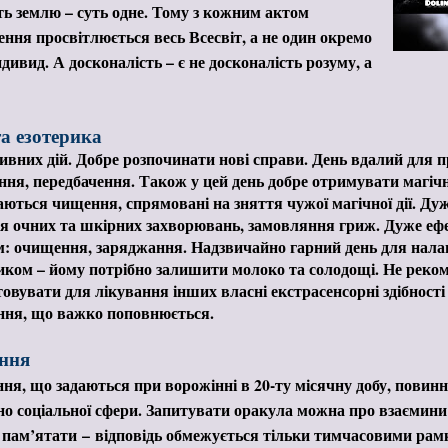
ь землю – суть одне. Тому з кожним актом
ення просвітлюється весь Всесвіт, а не один окремо
ндивид. А досконалість – є не досконалість розуму, а
а езотерика
ивних дій. Добре розпочинати нові справи. День вдалий для 
ння, передбачення. Також у цей день добре отримувати магіч
аються чищення, спрямовані на зняття чужої магічної дії. Ду
я очних та шкірних захворювань, замовляння гриж. Дуже ефе
: очищення, заряджання. Надзвичайно гарний день для нала
иком – йому потрібно залишити молоко та солодощі. Не реко
овувати для лікування інших власні екстрасенсорні здібності 
ння, що важко поповнюється.
ння
ння, що задаються при ворожінні в 20-ту місячну добу, повинн
о соціальної сфери. Запитувати оракула можна про взаємини
о пам’ятати
–
відповідь обмежується тільки тимчасовими рам