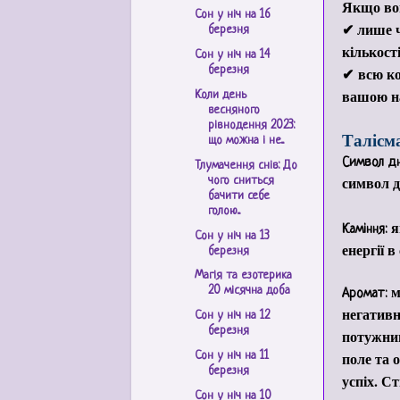
Якщо вог
Сон у ніч на 16
✔ лише ч
березня
кількості
Сон у ніч на 14
✔ всю ко
березня
вашою на
Коли день
весняного
рівнодення 2023:
Талісма
що можна і не...
Символ дн
Тлумачення снів: До
символ д
чого сниться
бачити себе
голою...
я
Каміння:
Сон у ніч на 13
енергії 
березня
Магія та езотерика
м
20 місячна доба
Аромат:
негативн
Сон у ніч на 12
березня
потужним
поле та 
Сон у ніч на 11
березня
успіх. С
Сон у ніч на 10