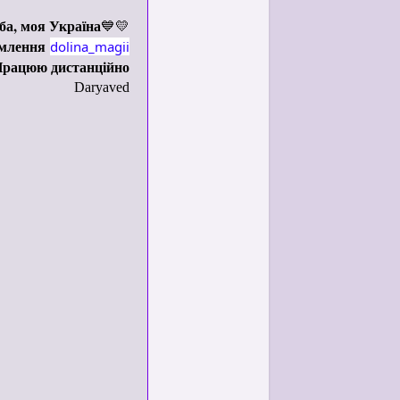
ба, моя Україна
💙💛
домлення
dolina_magii
рацюю дистанційно
Daryaved