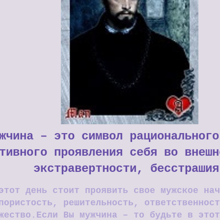
жчина – это символ рационального
тивного проявления себя во внешн
экстравертности, бесстрашия
этот день стоит проявить свое мужское нач
пористость, решительность, ответственност
жество.
Если Вы мужчина – то будьте в этот