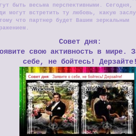
гут быть весьма перспективными. Сегодня, 
ди могут встретить ту любовь, какую заслу
тому что партнер будет Вашим зеркальным
ражением.
Совет дня:
оявите свою активность в мире. З
себе, не бойтесь! Дерзайте