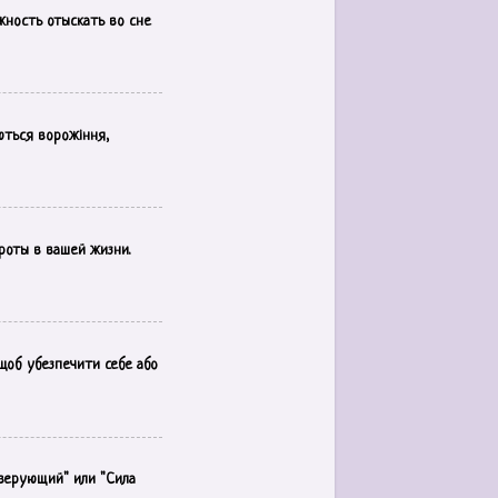
жность отыскать во сне
ються ворожіння,
роты в вашей жизни.
 щоб убезпечити себе або
"верующий" или "Сила