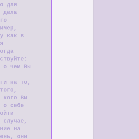
о для
 дела
го
имер,
у как в
я
огда
ствуйте:
 о чем Вы
ги на то,
того,
 кого Вы
 о себе
ойти
 случае,
ние на
ень, они