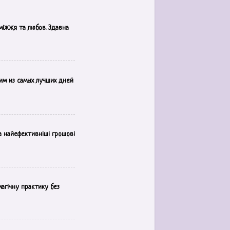
аміжжя та любов. Здавна
им из самых лучших дней
а найефективніші грошові
магічну практику без