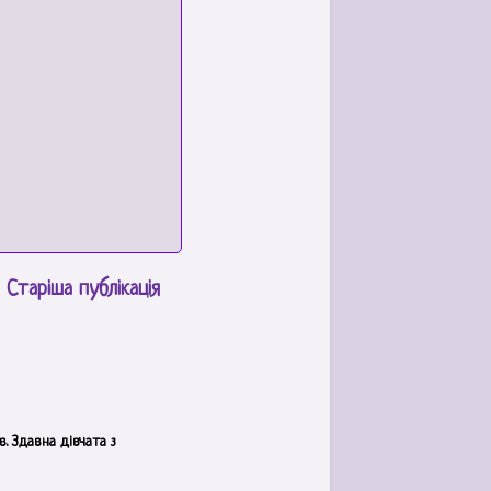
Старіша публікація
. Здавна дівчата з