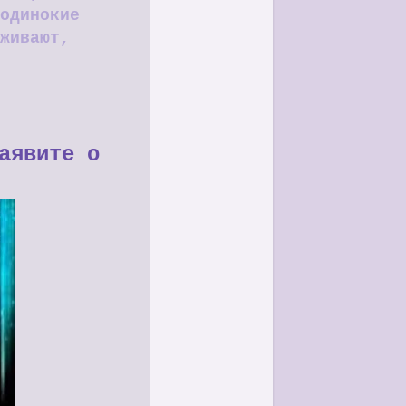
одинокие
живают,
аявите о
!