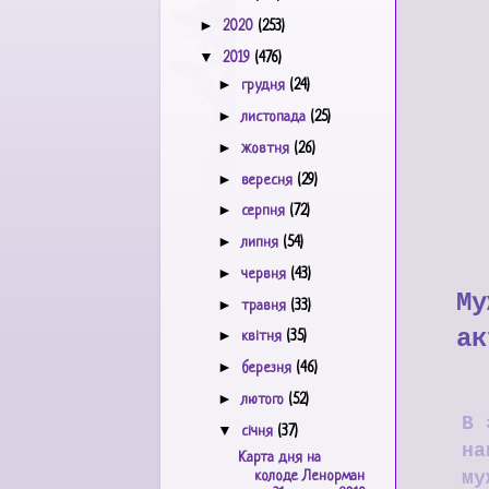
►
2020
(253)
▼
2019
(476)
►
грудня
(24)
►
листопада
(25)
►
жовтня
(26)
►
вересня
(29)
►
серпня
(72)
►
липня
(54)
►
червня
(43)
Му
►
травня
(33)
ак
►
квітня
(35)
►
березня
(46)
►
лютого
(52)
В 
▼
січня
(37)
на
Карта дня на
му
колоде Ленорман