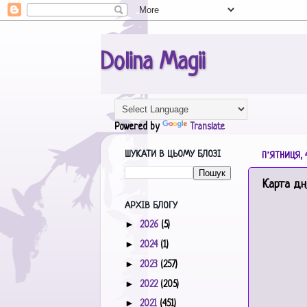
Dolina Magii
Powered by
Translate
ШУКАТИ В ЦЬОМУ БЛОЗІ
ПʼЯТНИЦЯ, 4
Карта дн
АРХІВ БЛОГУ
►
2026
(5)
►
2024
(1)
►
2023
(257)
►
2022
(205)
►
2021
(451)