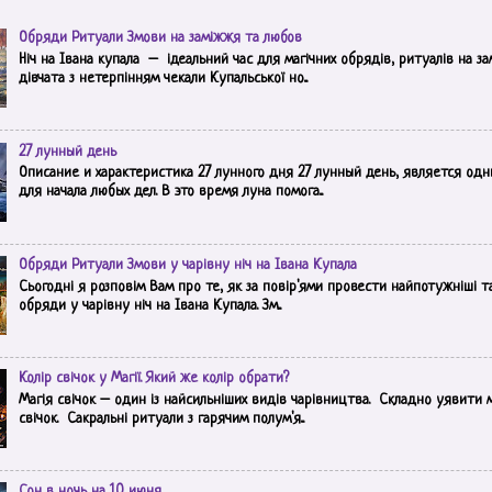
Обряди Ритуали Змови на заміжжя та любов
Ніч на Івана купала – ідеальний час для магічних обрядів, ритуалів на з
дівчата з нетерпінням чекали Купальської но...
27 лунный день
Описание и характеристика 27 лунного дня 27 лунный день, является одн
для начала любых дел. В это время луна помога...
Обряди Ритуали Змови у чарівну ніч на Івана Купала
Сьогодні я розповім Вам про те, як за повір'ями провести найпотужніші т
обряди у чарівну ніч на Івана Купала. Зм...
Колір свічок у Магії. Який же колір обрати?
Магія свічок – один із найсильніших видів чарівництва. Складно уявити 
свічок. Сакральні ритуали з гарячим полум'я...
Сон в ночь на 10 июня