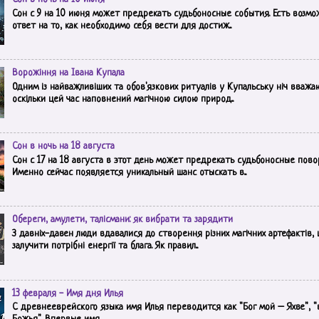
Сон с 9 на 10 июня может предрекать судьбоносные события. Есть возмо
ответ на то, как необходимо себя вести для достиж...
Ворожіння на Івана Купала
Одним із найважливіших та обов'язкових ритуалів у Купальську ніч вважа
оскільки цей час наповнений магічною силою природ...
Сон в ночь на 18 августа
Сон с 17 на 18 августа в этот день может предрекать судьбоносные пово
Именно сейчас появляется уникальный шанс отыскать в...
Обереги, амулети, талісмани: як вибрати та зарядити
З давніх-давен люди вдавалися до створення різних магічних артефактів,
залучити потрібні енергії та блага. Як правил...
13 февраля - Имя дня Илья
С древнееврейского языка имя Илья переводится как "Бог мой – Яхве", 