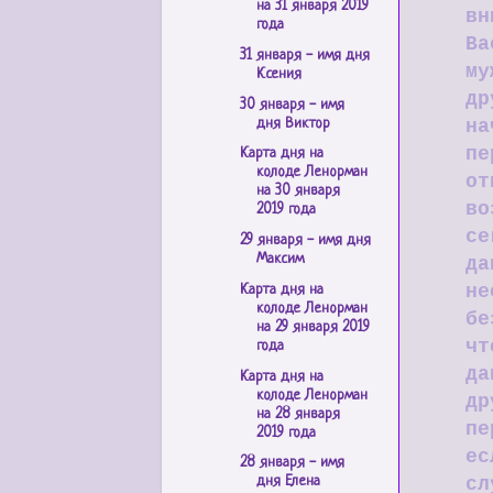
на 31 января 2019
вн
года
Ва
31 января - имя дня
му
Ксения
др
30 января - имя
дня Виктор
на
пе
Карта дня на
колоде Ленорман
от
на 30 января
во
2019 года
се
29 января - имя дня
Максим
да
не
Карта дня на
колоде Ленорман
бе
на 29 января 2019
чт
года
да
Карта дня на
колоде Ленорман
др
на 28 января
пе
2019 года
ес
28 января - имя
сл
дня Елена