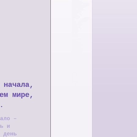
 начала,
ем мире,
.
ало –
ь и
 день