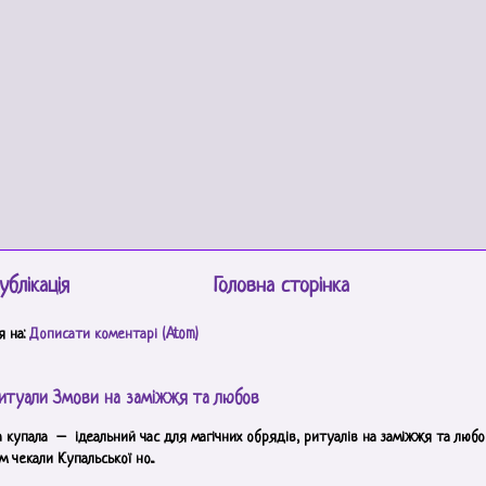
ублікація
Головна сторінка
я на:
Дописати коментарі (Atom)
итуали Змови на заміжжя та любов
а купала – ідеальний час для магічних обрядів, ритуалів на заміжжя та любов
 чекали Купальської но...