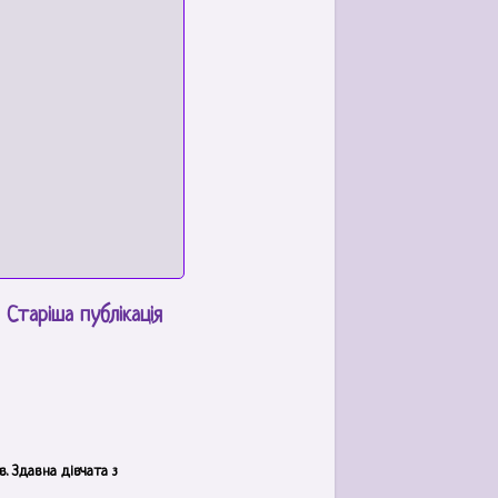
Старіша публікація
. Здавна дівчата з