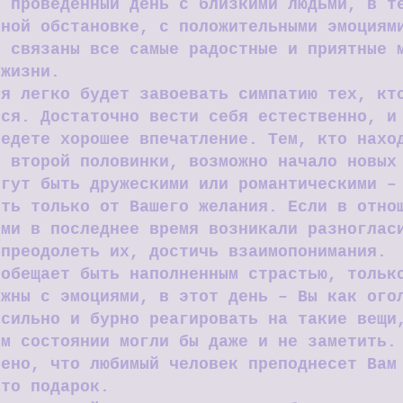
о проведенный день с близкими людьми, в т
чной обстановке, с положительными эмоциям
е связаны все самые радостные и приятные 
 жизни.
ня легко будет завоевать симпатию тех, кт
тся. Достаточно вести себя естественно, и
ведете хорошее впечатление. Тем, кто нахо
е второй половинки, возможно начало новых
огут быть дружескими или романтическими –
еть только от Вашего желания. Если в отно
ими в последнее время возникали разноглас
 преодолеть их, достичь взаимопонимания.
 обещает быть наполненным страстью, тольк
ожны с эмоциями, в этот день – Вы как ого
 сильно и бурно реагировать на такие вещи
ом состоянии могли бы даже и не заметить.
чено, что любимый человек преподнесет Вам
-то подарок.