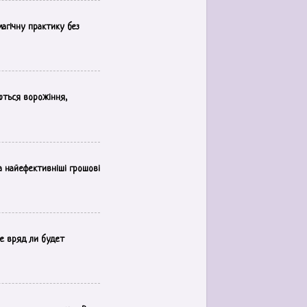
магічну практику без
ються ворожіння,
а найефективніші грошові
е вряд ли будет