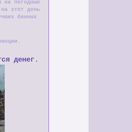
я на погодные
 на этот день
учших банных
эмоции.
ется денег.