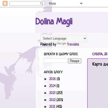
Dolina Magii
Powered by
Translate
ШУКАТИ В ЦЬОМУ БЛОЗІ
СУБОТА, 26 
Карта дн
АРХІВ БЛОГУ
►
2026
(5)
►
2024
(1)
►
2023
(257)
►
2022
(205)
►
2021
(451)