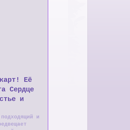
карт! Её
та Сердце
стье и
 подходящий и
редвещает