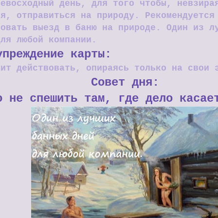
ревосходный день, для того чтобы, невзира
ия, отправиться на природу. Рекомендуется
ровать выезд в баню на природе. Один из л
для любой компании.
упреждение карты:
оит действовать, опираясь только на свои 
Совет дня:
о не спешить там, где дело каса