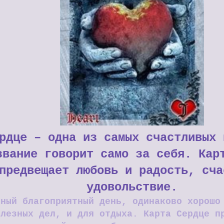
рдце – одна из самых счастливых 
звание говорит само за себя. Кар
предвещает любовь и радость, сча
удовольствие.
йный благоприятный день, одинаково хорошо
олезных дел, и для отдыха. Карта Сердце п