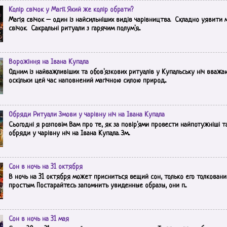
Колір свічок у Магії. Який же колір обрати?
Магія свічок – один із найсильніших видів чарівництва. Складно уявити 
свічок. Сакральні ритуали з гарячим полум'я...
Ворожіння на Івана Купала
Одним із найважливіших та обов'язкових ритуалів у Купальську ніч вважа
оскільки цей час наповнений магічною силою природ...
Обряди Ритуали Змови у чарівну ніч на Івана Купала
Сьогодні я розповім Вам про те, як за повір'ями провести найпотужніші т
обряди у чарівну ніч на Івана Купала. Зм...
Сон в ночь на 31 октября
В ночь на 31 октября может присниться вещий сон, только его толковани
простым. Постарайтесь запомнить увиденные образы, они п...
Сон в ночь на 31 мая