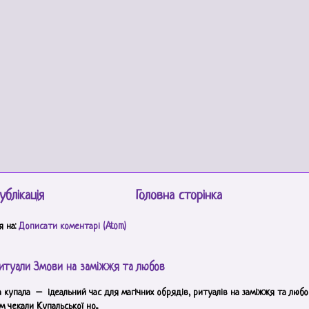
ублікація
Головна сторінка
я на:
Дописати коментарі (Atom)
итуали Змови на заміжжя та любов
а купала – ідеальний час для магічних обрядів, ритуалів на заміжжя та любов
 чекали Купальської но...