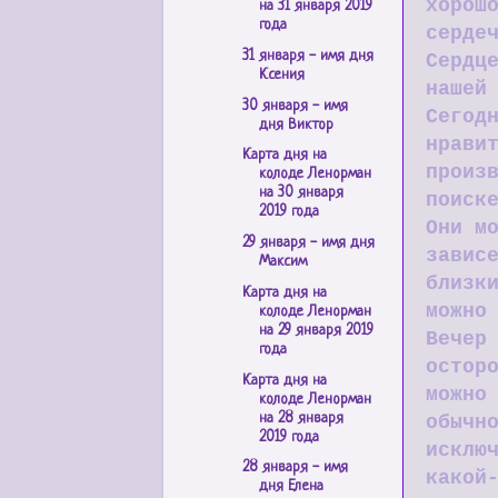
хорош
на 31 января 2019
года
серде
31 января - имя дня
Сердц
Ксения
нашей
30 января - имя
Сегод
дня Виктор
нрави
Карта дня на
произ
колоде Ленорман
на 30 января
поиск
2019 года
Они м
29 января - имя дня
завис
Максим
близк
Карта дня на
можно
колоде Ленорман
на 29 января 2019
Вечер
года
остор
Карта дня на
можно
колоде Ленорман
на 28 января
обычн
2019 года
исклю
28 января - имя
какой
дня Елена