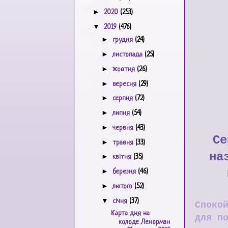
►
2020
(253)
▼
2019
(476)
►
грудня
(24)
►
листопада
(25)
►
жовтня
(26)
►
вересня
(29)
►
серпня
(72)
►
липня
(54)
►
червня
(43)
Се
►
травня
(33)
на
►
квітня
(35)
►
березня
(46)
►
лютого
(52)
▼
січня
(37)
Споко
Карта дня на
для п
колоде Ленорман