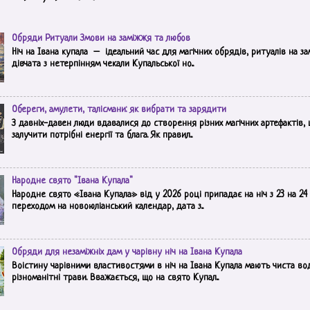
Обряди Ритуали Змови на заміжжя та любов
Ніч на Івана купала – ідеальний час для магічних обрядів, ритуалів на з
дівчата з нетерпінням чекали Купальської но...
Обереги, амулети, талісмани: як вибрати та зарядити
З давніх-давен люди вдавалися до створення різних магічних артефактів,
залучити потрібні енергії та блага. Як правил...
Народне свято "Івана Купала"
Народне свято «Івана Купала» від у 2026 році припадає на ніч з 23 на 24 ч
переходом на новоюліанський календар, дата з...
Обряди для незаміжніх дам у чарівну ніч на Івана Купала
Воістину чарівними властивостями в ніч на Івана Купала мають чиста вод
різноманітні трави. Вважається, що на свято Купал...