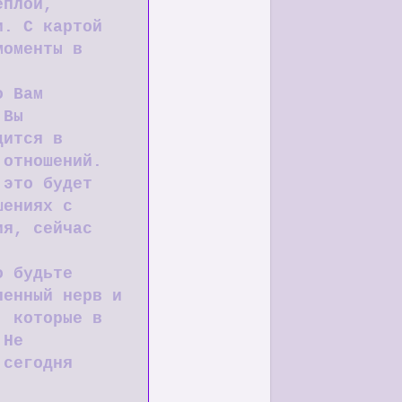
еплой,
и. С картой
моменты в
о Вам
 Вы
дится в
 отношений.
 это будет
шениях с
ия, сейчас
о будьте
ленный нерв и
, которые в
 Не
 сегодня