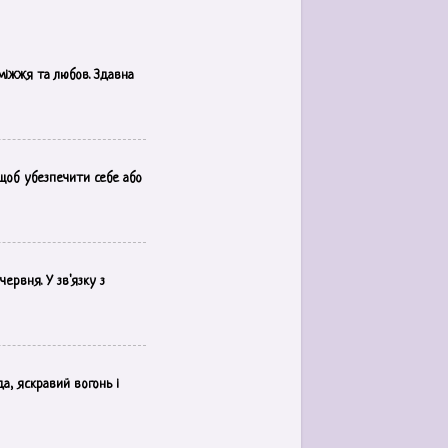
аміжжя та любов. Здавна
 щоб убезпечити себе або
ервня. У зв'язку з
а, яскравий вогонь і