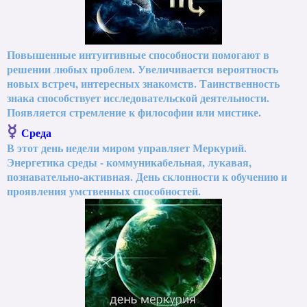
Повышенные интуитивные способности помогают в
решении любых проблем. Увеличивается вероятность
новых встреч, интересных знакомств. Таинственность
знака способствует исследовательской деятельности.
Появляется стремление к философии или мистике.
☿
Среда
В этот день недели миром управляет Меркурий.
Энергетика среды - коммуникабельная, лукавая,
познавательно-активная. День склонности к обучению и
проявления умственных способностей.