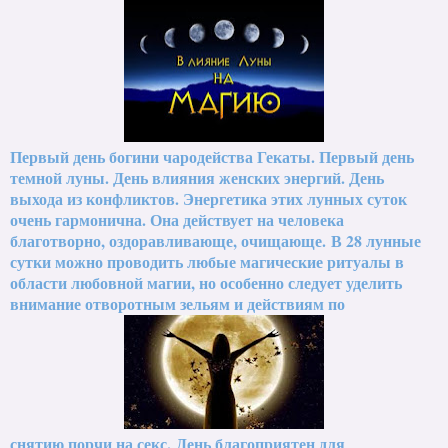
Первый день богини чародейства Гекаты. Первый день
темной луны. День влияния женских энергий. День
выхода из конфликтов. Энергетика этих лунных суток
очень гармонична. Она действует на человека
благотворно, оздоравливающе, очищающе.
В 28 лунные
сутки можно проводить любые магические ритуалы в
области любовной магии, но особенно следует уделить
внимание отворотным зельям и действиям по
снятию порчи на секс.
День благоприятен для