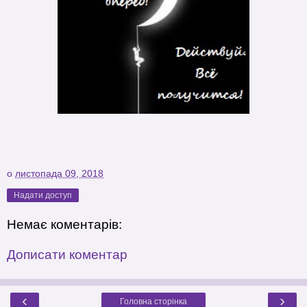
о
листопада 09, 2018
Надати доступ
Немає коментарів:
Дописати коментар
‹
›
Головна сторінка