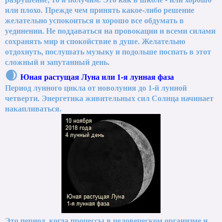
или плохо.
Прежде чем принять какое-либо решение
желательно успокоиться и хорошо все обдумать в
уединении. Не поддаваться на провокации и всеми силами
сохранять мир и спокойствие в душе. Желательно
отдохнуть, послушать музыку и подольше поспать в этот
сложный и запутанный день.
🌒
Юная растущая Луна или 1-я лунная фаза
Период лунного цикла от новолуния до 1-й лунной
четверти. Энергетика живительных сил Солнца начинает
накапливаться.
Это период, когда процессы в человеческом организме и