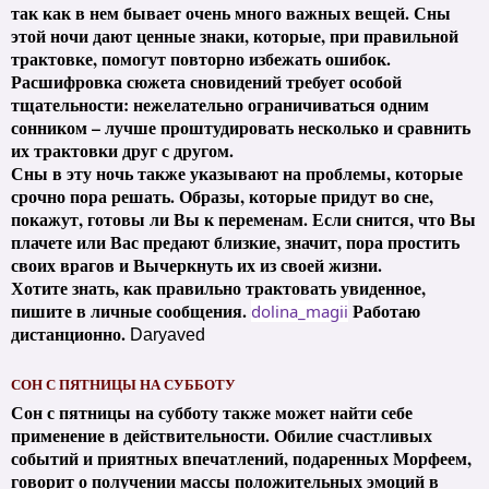
так как в нем бывает очень много важных вещей. Сны
этой ночи дают ценные знаки, которые, при правильной
трактовке, помогут повторно избежать ошибок.
Расшифровка сюжета сновидений требует особой
тщательности: нежелательно ограничиваться одним
сонником – лучше проштудировать несколько и сравнить
их трактовки друг с другом.
Сны в эту ночь также указывают на проблемы, которые
срочно пора решать. Образы, которые придут во сне,
покажут, готовы ли Вы к переменам. Если снится, что Вы
плачете или Вас предают близкие, значит, пора простить
своих врагов и Вычеркнуть их из своей жизни.
Хотите знать, как правильно трактовать увиденное,
пишите в личные сообщения.
Работаю
dolina_magii
дистанционно.
Daryaved
СОН С ПЯТНИЦЫ НА СУББОТУ
Сон с пятницы на субботу также может найти себе
применение в действительности. Обилие счастливых
событий и приятных впечатлений, подаренных Морфеем,
говорит о получении массы положительных эмоций в