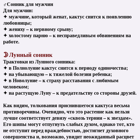
♂Сонник для мужчин
Для мужчин:
✦
мужчине, который женат, кактус снится к появлению
любовницы;
✦
жениху – к нервному срыву;
✦
холостому парню – к несправедливым обвинениям на
работе.
🌛Лунный сонник
Трактовки из Лунного сонника:
✦
в Полнолуние кактус снится к периоду одиночества;
✦
на убывающую – к тяжелой болезни ребенка;
✦
в Новолуние – к страху расставания с любимым
человеком;
✦
на растущую Луну – к предательству со стороны друзей.
Как видим, толкования приснившегося кактуса весьма
противоречивы. Очевидно, что это растение как нельзя
лучше соответствует девизу «сквозь тернии – к звездам».
Его шипы могут отпугнуть слабых духом, однако тот, кто
не отступит перед враждебностью, достигнет духовного
совершенства и, возможно, увидит неожиданный расцвет