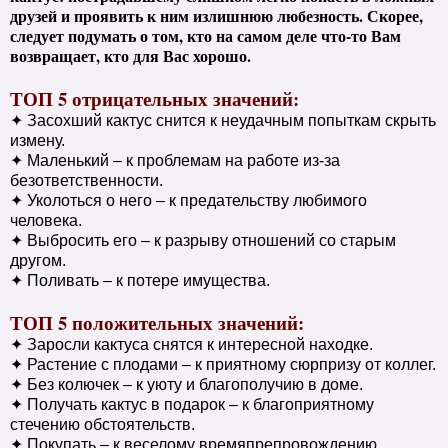
друзей и проявить к ним излишнюю любезность. Скорее,
следует подумать о том, кто на самом деле что-то Вам
возвращает, кто для Вас хорошо.
ТОП 5 отрицательных значений:
✦ Засохший кактус снится к неудачным попыткам скрыть
измену.
✦ Маленький – к проблемам на работе из-за
безответственности.
✦ Уколоться о него – к предательству любимого
человека.
✦ Выбросить его – к разрыву отношений со старым
другом.
✦ Поливать – к потере имущества.
ТОП 5 положительных значений:
✦ Заросли кактуса снятся к интересной находке.
✦ Растение с плодами – к приятному сюрпризу от коллег.
✦ Без колючек – к уюту и благополучию в доме.
✦ Получать кактус в подарок – к благоприятному
стечению обстоятельств.
✦ Покупать – к веселому времяпрепровождению.