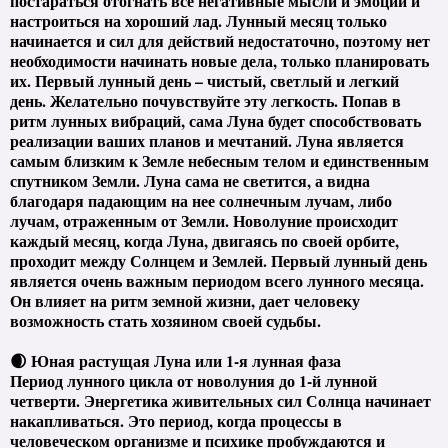
постараться отогнать все негативные мысли и эмоции и
настроиться на хороший лад. Лунный месяц только
начинается и сил для действий недостаточно, поэтому нет
необходимости начинать новые дела, только планировать
их. Первый лунный день – чистый, светлый и легкий
день. Желательно почувствуйте эту легкость. Попав в
ритм лунных вибраций, сама Луна будет способствовать
реализации ваших планов и мечтаний. Луна является
самым близким к Земле небесным телом и единственным
спутником Земли. Луна сама не светится, а видна
благодаря падающим на нее солнечным лучам, либо
лучам, отраженным от Земли. Новолуние происходит
каждый месяц, когда Луна, двигаясь по своей орбите,
проходит между Солнцем и Землей. Первый лунный день
является очень важным периодом всего лунного месяца.
Он влияет на ритм земной жизни, дает человеку
возможность стать хозяином своей судьбы.
🌒 Юная растущая Луна или 1-я лунная фаза
Период лунного цикла от новолуния до 1-й лунной
четверти. Энергетика живительных сил Солнца начинает
накапливаться. Это период, когда процессы в
человеческом организме и психике пробуждаются и