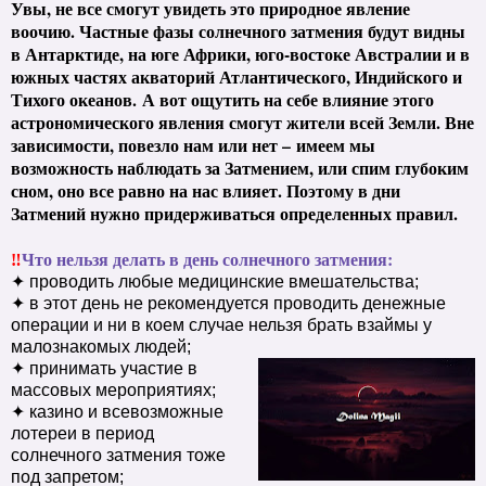
Увы, н
е все смогут увидеть это природное явление
воочию. Частные фазы солнечного затмения будут видны
в Антарктиде, на юге Африки, юго-востоке Австралии и в
южных частях акваторий Атлантического, Индийского и
Тихого океанов.
А вот ощутить на себе влияние этого
астрономического явления смогут жители всей Земли. Вне
зависимости, повезло нам или нет – имеем мы
возможность наблюдать за Затмением, или спим глубоким
сном, оно все равно на нас влияет. Поэтому в дни
Затмений нужно придерживаться определенных правил.
‼
Что нельзя делать в день солнечного затмения:
✦ проводить любые медицинские вмешательства;
✦ в этот день не рекомендуется проводить денежные
операции и ни в коем случае нельзя брать взаймы у
малознакомых людей;
✦ принимать участие в
массовых мероприятиях;
✦ казино и всевозможные
лотереи в период
солнечного затмения тоже
под запретом;