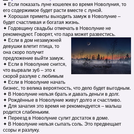
✦ Если показать луне кошелек во время Новолуния, то
его содержимое будет расти вместе с луной.
✦ Хорошая приметы выходить замуж в Новолуние –
будет счастливая и богатая жизнь.
✦ Годовщину свадьбы отмечать в Новолуние не
рекомендуют. Говорят, что пара может развестись.
✦ Если в дом незамужней
девушки влетит птица, то
она скоро получит
предложение выйти замуж.
✦ Если в Новолуние снится,
что вырвали зуб – это к
скорой разлуке с любимым
✦ Если в Новолуние начать
бизнес, то велика вероятность, что дело будет выгодным.
✦ В Новолуние нельзя брать и давать деньги в долг.
✦ Рождённые в Новолуние живут долго и счастливо.
✦ Для зачатия это время не рекомендуется – малыш
родится слабеньким.
✦ Переезд в Новолуние сулит достаток в доме.
✦ В Новолуние нельзя сыпать соль. Это предвещает
ссоры и разлуку.