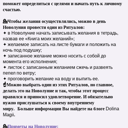
поможет определиться с целями и начать путь к личному
счастью.
💁Чтобы желания осуществлялись, можно в день
Новолуния провести один из Ритуалов:
✦ в Новолуние начать записывать желания в тетрадь,
назвав ее «Книга моих желаний»;
✦ желаемое записать на листе бумаги и положить на
ночь под подушку;
✦ записанное желание можно носить с собой до
момента его исполнения;
✦ листок с записанным желанием сжечь и развеять
пепел по ветру;
✦ проговорить желание на воду и выпить ее.
☝Можно выбрать один из этих Ритуалов, но главное,
делать это на Новолуние и так, чтобы этот процесс
нравился и приносил удовлетворение. И обязательно
нужно прислушаться к своему внутреннему
миру.
Больше информации Вы найдете на блоге
Dolina
.
Magii
💁
Приметы на Новолуние: