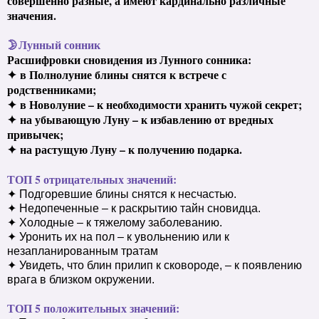
совершенно разные, а имеют кардинально различные
значения.
🌛Лунный сонник
Расшифровки сновидения из Лунного сонника:
✦
в Полнолуние блины снятся к встрече с
родственниками;
✦
в Новолуние – к необходимости хранить чужой секрет;
✦
на убывающую Луну – к избавлению от вредных
привычек;
✦
на растущую Луну – к получению подарка.
ТОП 5 отрицательных значений:
✦ Подгоревшие блины снятся к несчастью.
✦ Недопеченные – к раскрытию тайн сновидца.
✦ Холодные – к тяжелому заболеванию.
✦ Уронить их на пол – к увольнению или к
незапланированным тратам
✦ Увидеть, что блин прилип к сковороде, – к появлению
врага в близком окружении.
ТОП 5 положительных значений: