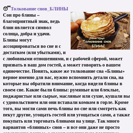
😴
Толкование снов_БЛИНЫ
Сон про блины –
благоприятный знак, ведь
блин является символ
солнца, добра и удачи.
Блины могут
ассоциироваться во сне и с
достатком (или убытками), и
с любовными отношениями, и с рабочей сферой, может
призвать в ваш дом гостей, а может говорить о вашем
одиночестве. Понять, какое же толкование сна «Блины»
верное именно для вас, нужно вспомнить детали сна, на
которые вы обратили внимание, когда видели блины в
своем сне. Какие были блины: румяные или блеклые,
поджаристые или сырые, масляные или сухие, кушали вы
с удовольствием или они вставали комком в горле. Кроме
того, вы могли сами печь блины во сне или смотреть как
пекут другие, угощать гостей или угощаться сами, а также
покупать или торговать блинами на улице. Так много
вариантов «блинных» снов – и все они даже не просто