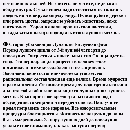
негативных мыслей. Не злитесь, не мстите, не держите
обиду внутри. С уважением надо относиться не только к
людям, но и к окружающему миру. Нельзя рубить деревья
или рвать цветы, запрещено убивать животных, даже
насекомых. Хорошо анализировать свои поступки,
оглядываться назад и подводить итоги лунного месяца.
🌘 Старая убывающая Луна или 4-я лунная фаза
Период лунного цикла от 3-й лунной четверти до
новолуния. Энергетика живительных сил Солнца идет на
спад. Это период, когда процессы в человеческом
организме и психике ослаблены и не защищены.
Эмоциональное состояние человека угасает, но
рациональная составляющая еще велика. Время мудрости
и размышления. Отличное время для подведения итогов и
анализа событий в завершающихся лунных днях лунного
месяца. Благоприятное время для различного рода
обсуждений, совещаний и передачи опыта. Наилучшее
время поправить свое здоровье. Все оздоровительные
процедуры благоприятны. Физические нагрузки должны
быть умеренными. За пару лунных дней до новолуния
усильте свое внимание, так как наступит период