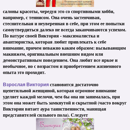
салоны красоты, чередуя это со спортивными хобби,
например, с теннисом. Она очень застенчивая,
стеснительная и неуверенная в себе, при этом ее попытки
самоутвердиться далеко не всегда заканчиваются успехом.
По натуре своей Виктория - максималистка и
авантюристка, которая любит привлекать к себе
внимание, причем неважно каким образом: вызывающим
макияжем, оригинальным внешним видом или
демонстративным поведением. Она любит все яркое и
необычное, но с возрастом и приобретением жизненного
опыта это проходит.
становится достаточно
Взрослая Виктория
щепетильной женщиной, которая огромное внимание
уделяет каждой мелочи, чем бы она ни занималась, при
этом она может быть замкнутой и скрытной (часто вокруг
Виктории витает аура таинственности, манящая
представителей сильного пола). Следует