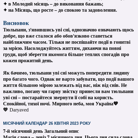
✦ в Молодий місяць – до виконання бажань;
✦ на Місяць, що росте – до спокою та задоволення.
Висновок
Тюльпани, з'явившись уві сні, однозначно означають щось
добре, що вже сталося або обов'язково станеться
найближчим часом. Тільки не поспішайте події в гонитві
за мрією. Насолоджуйтесь життям, дихаючи на повні
груди, щоб зберегти якомога більше теплих спогадів про
кожен прожитий день.
Як бачимо, тюльпани уві сні можуть попередити людину
про багато чого. Однак не варто забувати, що події вашого
життя більшою мірою залежать від вас, ніж від снів. Не
важливо, погану чи гарну звістку принесли вам тюльпани
уві сні – постарайтеся звернути її собі на користь.
Спокійної, тихої ночі.
Мирного неба, моя Україна💙
💛
Daryaved
МІСЯЧНИЙ КАЛЕНДАР 26 КВІТНЯ 2023 РОКУ
7-й місячний день
Загальний опис
Магія слова – девіз 7 місячного дня. Цього дня сила слова