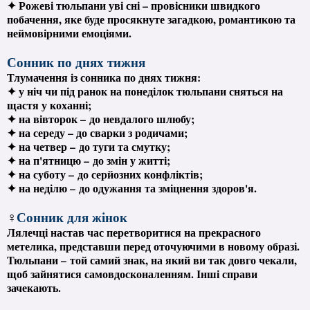
✦ Рожеві тюльпани уві сні – провісники швидкого
побачення, яке буде просякнуте загадкою, романтикою та
неймовірними емоціями.
Сонник по днях тижня
Тлумачення із сонника по днях тижня:
✦ у ніч чи під ранок на понеділок тюльпани сняться на
щастя у коханні;
✦ на вівторок – до невдалого шлюбу;
✦ на середу – до сварки з родичами;
✦ на четвер – до туги та смутку;
✦ на п'ятницю – до змін у житті;
✦ на суботу – до серйозних конфліктів;
✦ на неділю – до одужання та зміцнення здоров'я.
♀
Сонник для жінок
Лялечці настав час перетворитися на прекрасного
метелика, представши перед оточуючими в новому образі.
Тюльпани – той самий знак, на який ви так довго чекали,
щоб зайнятися самовдосконаленням. Інші справи
зачекають.