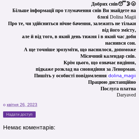
Добрих снів😴🌛🌝
Більше інформації про тлумачення снів Ви знайдете на
блозі
Dolina Magii
Про те, чи здійсниться нічне бачення, залежить не тільки
від його змісту,
але й від того, в який день тижня і в який час доби
наснився сон.
А ще точніше зрозуміти, що наснилося, допоможе
Місячний календар снів.
Крім цього, що означає видіння,
підкаже розклад на сновидіння за Ленорман.
Пишіть у особисті повідомлення
dolina_magii
Працюю дистанційно
Послуга платна
Daryaved
о
квітня 26, 2023
Надати доступ
Немає коментарів: