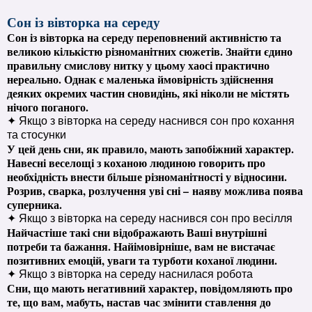
Сон із вівторка на середу
Сон із вівторка на середу переповнений активністю та
великою кількістю різноманітних сюжетів. Знайти єдино
правильну смислову нитку у цьому хаосі практично
нереально. Однак є маленька ймовірність здійснення
деяких окремих частин сновидінь, які ніколи не містять
нічого поганого.
✦ Якщо з вівторка на середу наснився сон про кохання
та стосунки
У цей день сни, як правило, мають запобіжний характер.
Навесні веселощі з коханою людиною говорить про
необхідність внести більше різноманітності у відносини.
Розрив, сварка, розлучення уві сні – наяву можлива поява
суперника.
✦ Якщо з вівторка на середу наснився сон про весілля
Найчастіше такі сни відображають Ваші внутрішні
потреби та бажання. Найімовірніше, вам не вистачає
позитивних емоцій, уваги та турботи коханої людини.
✦ Якщо з вівторка на середу наснилася робота
Сни, що мають негативний характер, повідомляють про
те, що вам, мабуть, настав час змінити ставлення до