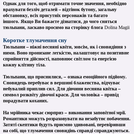
Однак для того, щоб отримати точне значення, необхідно
врахувати безліч деталей – відтінок бутону, загальну
обстановку, всіх присутніх персонажів та багато
іншого.
Якщо Ви бажаєте дізнатися, до чого сняться
тюльпани, ласкаво просимо на сторінку блога
Dolina Magii
Коротке тлумачення сну
Тюльпани – ніжні весняні квіти, зовсім, як і сновидіння з
ними. Воно пронизане легкістю, налаштовує на позитивне
сприйняття дійсності, наповнює світлом та енергією
кожну клітину тіла.
Тюльпани, що приснилися,
–
ознака емоційного підйому.
Сновидець перебуває в вершині блаженства, відчуває
небувалий приплив сил. Для дівчини весняна квітка –
символ розквіту дівочої краси. Для чоловіка – привід
порадувати коханих.
На мрійника чекає сюрприз
–
виконання заповітної мрії.
Романтики можуть розраховувати на незабутнє побачення.
Затяті скептики будуть приємно здивовані, перевіривши
на собі, що тлумачення сновидінь справді справджуються.