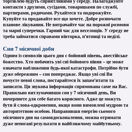
торгівлею будуть сприятливими у середу. Налагоджуйте
контакти з друзями, сусідами, товаришами по службі,
партнерами, родичами. Рухайтеся та подорожуйте.
Купуйте та продавайте все що хочете. Добре розпочати
планове лікування. Не витрачайте час на порожні розмови
та марні суперечки. Гарний час для веселощів. У середу не
треба займатися справами вівторка, п'ятниці та неділі.
Сни 7 місячної доби
Одним із символів цього дня є бойовий півень, авестійське
божество. Хто побачить уві сні бойового півня – це може
означати наближення будь-якої катастрофи. Потрібно бути
дуже обережним – сон попереджає. Якщо уві сні Ви
почуєте певні слова, постарайтеся їх запам'ятати та
записати. Ця звукова інформація спрямована саме на Вас.
Правильно витлумачивши сон у 7 місячний день, Ви
почерпнете для себе багато корисного. Адже це можуть
бути й слова-одкровення, якщо вони вимовлені мудрою та
авторитетною особою. Направивши енергію сьомого
місячного дня на самовдосконалення, можна отримати
дуже непогані результати в найближчому майбутньому.