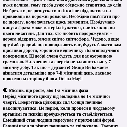
дуже велика, тому треба дуже обережно ставитись до слів.
Не брехати, не розпускати плітки і не піддаватися на
провокації на порожні розмови. Необхідно пам'ятати про
це щоразу, коли хочеться щось вимовити. Необдумано
кинута фраза може матеріалізуватися, навіть якщо ви
цього не хотіли. Для тих, хто любить подорожувати –
дорога відкрита, зелене світло світлофора. Чудово, якщо
друзі або родичі, що проводжають вас, будуть бажати вам
щасливої ​​дороги, хорошого відпочинку і благополучного
повернення. Ці добрі слова будуть для вас охоронною
грамотою. Натхнення та енергія не залишить вас у 7
місячну добу. Так що – дерзайте!
Якщо Ви бажаєте
дізнатися детальніше про 7-й місячний день, ласкаво
просимо на сторінку блога
Dolina Magii
🌒 Місяць, що росте, або 1-а місячна фаза
Період місячного циклу від молодика до 1-ї місячної
чверті. Енергетика цілющих сил Сонця починає
накопичуватися. Це період, коли процеси в людському
організмі та психіці пробуджуються та стабілізуються.
Емоційний стан людини перебуває у прихованій формі.
Гарний час для різних починань та спілкувань. Творчих