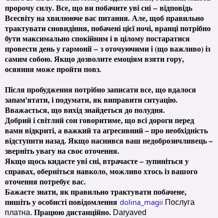
пророчу силу. Все, що ви побачите уві сні
–
відповідь
Всесвіту на хвилююче вас питання. Але
, щоб правильно
трактувати сновидіння, побачені цієї ночі, вранці потрібно
бути максимально спокійним і в цілому постаратися
провести день у гармонії
–
з оточуючими і (що важливо) із
самим собою. Якщо дозволите емоціям взяти гору,
осяяння може пройти повз.
Після пробудження потрібно записати все, що вдалося
запам'ятати, і подумати, як виправити ситуацію.
Вважається, що вихід знайдеться до полудня.
Добрий і світлий сон говоритиме, що всі дороги перед
вами відкриті, а важкий та агресивний – про необхідність
відступити назад. Якщо наснився ваш недоброзичливець –
зверніть увагу на своє оточення.
Якщо щось кидаєте уві сні, втрачаєте – зупиніться у
справах, оберніться навколо, можливо хтось із вашого
оточення потребує вас.
Бажаєте знати, як правильно трактувати побачене,
пишіть у особисті повідомлення
dolina_magii
Послуга
Працюю дистанційно.
платна.
Daryaved