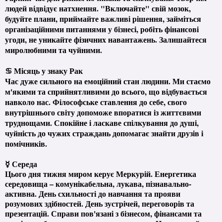
людей відвідує натхнення. "Включайте" свій мозок,
будуйте плани, приймайте важливі рішення, займіться
організаційними питаннями у бізнесі, робіть фінансові
угоди, не уникайте фізичних навантажень. Залишайтеся
миролюбними та чуйними.
♋ Місяць у знаку Рак
Час дуже сильного на емоційний стан людини. Ми стаємо
м'якими та сприйнятливими до всього, що відбувається
навколо нас. Філософське ставлення до себе, свого
внутрішнього світу допоможе впоратися із життєвими
труднощами. Спокійне і ласкаве спілкування до душі,
чуйність до чужих страждань допомагає знайти друзів і
помічників.
☿ Середа
Цього дня тижня миром керує Меркурій. Енергетика
середовища – комунікабельна, лукава, пізнавально-
активна. День схильності до навчання та прояви
розумових здібностей. День зустрічей, переговорів та
презентацій. Справи пов'язані з бізнесом, фінансами та