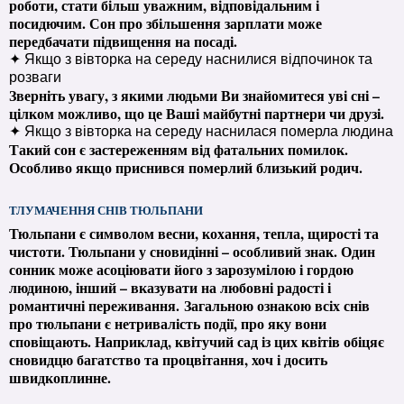
роботи, стати більш уважним, відповідальним і
посидючим. Сон про збільшення зарплати може
передбачати підвищення на посаді.
✦ Якщо з вівторка на середу наснилися відпочинок та
розваги
Зверніть увагу, з якими людьми Ви знайомитеся уві сні –
цілком можливо, що це Ваші майбутні партнери чи друзі.
✦ Якщо з вівторка на середу наснилася померла людина
Такий сон є застереженням від фатальних помилок.
Особливо якщо приснився померлий близький родич.
ТЛУМАЧЕННЯ СНІВ ТЮЛЬПАНИ
Тюльпани є символом весни, кохання, тепла, щирості та
чистоти. Тюльпани у сновидінні – особливий знак. Один
сонник може асоціювати його з зарозумілою і гордою
людиною, інший – вказувати на любовні радості і
романтичні переживання. Загальною ознакою всіх снів
про тюльпани є нетривалість події, про яку вони
сповіщають. Наприклад, квітучий сад із цих квітів обіцяє
сновидцю багатство та процвітання, хоч і досить
швидкоплинне.