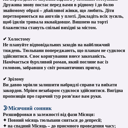
Дружина знову постає перед вами в рідному і до болю
знайомому образі – дбайливої ​​жінки, що любить. Діти
перетворюються на ангелів у плоті. Докладіть всіх зусиль,
щоб ідилія тривала якнайдовше. Вишнею на торті
блаженства стануть спільні вихідні за містом.
✔ Холостому
Не плануйте відповідальних заходів на найближчий
тиждень. Тюльпани попереджають, що планам не судилося
здійснитися. Своє коригування внесе закоханість.
Намічається бурхливий роман, який поглине вас із
головою, забравши у світ романтичних пригод.
✔ Зрілому
Ви давно мріяли залишити набридлі справи та виїхати
закордон. Мріям незабаром судилося здійснитися. Вигідна
пропозиція про гарячий тур розв'яже вам руки.
🌛Місячний сонник
Розшифровки в залежності від фази Місяця:
✦ Повний місяць тюльпани сняться до депресії;
✦ на спадний Місяць – до приємного проведення часу;