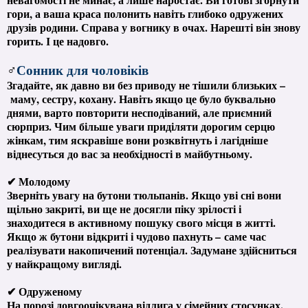
гори, а ваша краса полонить навіть глибоко одружених
друзів родини. Справа у вогнику в очах. Нарешті він знову
горить. І це надовго.
♂
Сонник для чоловіків
Згадайте, як давно ви без приводу не тішили близьких –
маму, сестру, кохану. Навіть якщо це було буквально
днями, варто повторити несподіваний, але приємний
сюрприз. Чим більше уваги приділяти дорогим серцю
жінкам, тим яскравіше вони розквітнуть і лагідніше
віднесуться до вас за необхідності в майбутньому.
✔ Молодому
Зверніть увагу на бутони тюльпанів. Якщо уві сні вони
щільно закриті, ви ще не досягли піку зрілості і
знаходитеся в активному пошуку свого місця в житті.
Якщо ж бутони відкриті і чудово пахнуть – саме час
реалізувати накопичений потенціал. Задумане здійсниться
у найкращому вигляді.
✔ Одруженому
На порозі довгоочікувана відлига у сімейних стосунках.