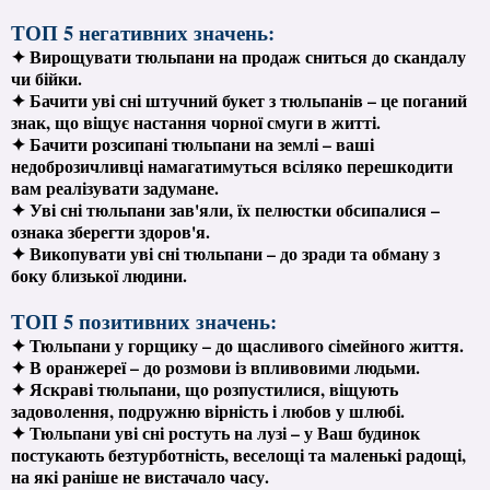
ТОП 5 негативних значень:
✦ Вирощувати тюльпани на продаж сниться до скандалу
чи бійки.
✦ Бачити уві сні штучний букет з тюльпанів – це поганий
знак, що віщує настання чорної смуги в житті.
✦ Бачити розсипані тюльпани на землі – ваші
недоброзичливці намагатимуться всіляко перешкодити
вам реалізувати задумане.
✦ Уві сні тюльпани зав'яли, їх пелюстки обсипалися –
ознака зберегти здоров'я.
✦ Викопувати уві сні тюльпани – до зради та обману з
боку близької людини.
ТОП 5 позитивних значень:
✦ Тюльпани у горщику – до щасливого сімейного життя.
✦ В оранжереї – до розмови із впливовими людьми.
✦ Яскраві тюльпани, що розпустилися, віщують
задоволення, подружню вірність і любов у шлюбі.
✦ Тюльпани уві сні ростуть на лузі – у Ваш будинок
постукають безтурботність, веселощі та маленькі радощі,
на які раніше не вистачало часу.