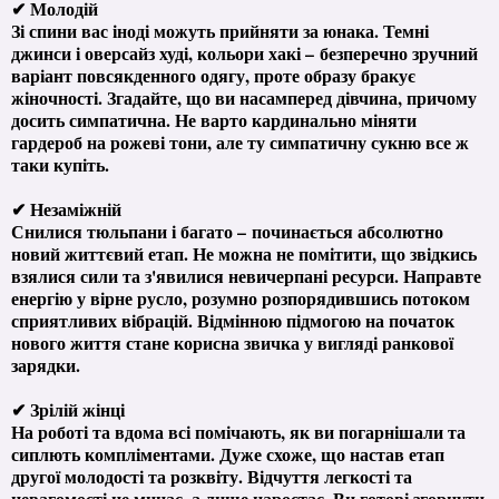
✔ Молодій
Зі спини вас іноді можуть прийняти за юнака. Темні
джинси і оверсайз худі, кольори хакі – безперечно зручний
варіант повсякденного одягу, проте образу бракує
жіночності. Згадайте, що ви насамперед дівчина, причому
досить симпатична. Не варто кардинально міняти
гардероб на рожеві тони, але ту симпатичну сукню все ж
таки купіть.
✔ Незаміжній
Снилися тюльпани і багато – починається абсолютно
новий життєвий етап. Не можна не помітити, що звідкись
взялися сили та з'явилися невичерпані ресурси. Направте
енергію у вірне русло, розумно розпорядившись потоком
сприятливих вібрацій. Відмінною підмогою на початок
нового життя стане корисна звичка у вигляді ранкової
зарядки.
✔ Зрілій жінці
На роботі та вдома всі помічають, як ви погарнішали та
сиплють компліментами. Дуже схоже, що настав етап
другої молодості та розквіту. Відчуття легкості та
невагомості не минає, а лише наростає. Ви готові згорнути