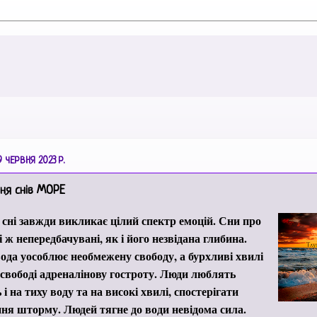
9 ЧЕРВНЯ 2023 Р.
ня снів МОРЕ
 сні завжди викликає цілий спектр емоцій. Сни про
і ж непередбачувані, як і його незвідана глибина.
ода уособлює необмежену свободу, а бурхливі хвилі
свободі адреналінову гостроту. Люди люблять
і на тиху воду та на високі хвилі, спостерігати
ня шторму. Людей тягне до води невідома сила.