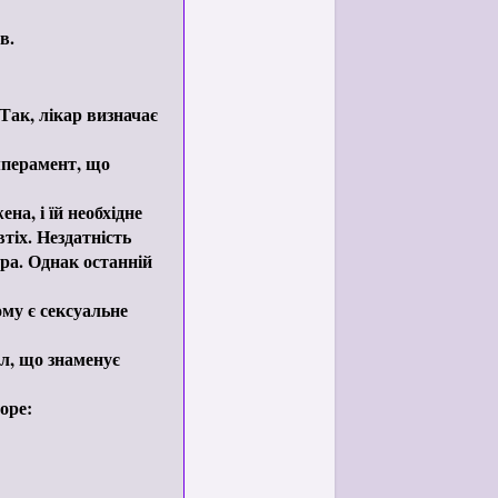
в.
Так, лікар визначає
мперамент, що
на, і їй необхідне
тіх. Нездатність
ера. Однак останній
ому є сексуальне
ол, що знаменує
оре: