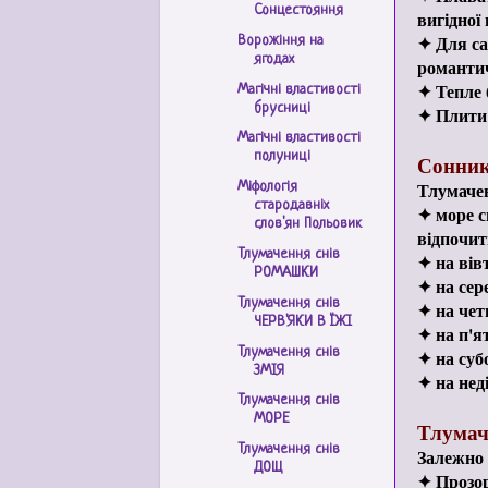
Сонцестояння
вигідної 
✦ Для са
Ворожіння на
ягодах
романтич
✦ Тепле 
Магічні властивості
брусниці
✦ Плити 
Магічні властивості
полуниці
Сонник
Тлумачен
Міфологія
стародавніх
✦ море с
слов'ян Польовик
відпочит
Тлумачення снів
✦ на вів
РОМАШКИ
✦ на сер
Тлумачення снів
✦ на чет
ЧЕРВ'ЯКИ В ЇЖІ
✦ на п'ят
Тлумачення снів
✦ на суб
ЗМІЯ
✦ на нед
Тлумачення снів
МОРЕ
Тлумач
Тлумачення снів
Залежно 
ДОЩ
✦ Прозор