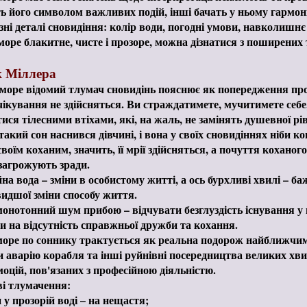
 його символом важливих подій, інші бачать у ньому гармон
зні деталі сновидіння: колір води, погодні умови, навколишн
море блакитне, чисте і прозоре, можна дізнатися з поширених
 Міллера
море відомий тлумач сновидінь пояснює як попередження про 
очікування не здійсняться. Ви страждатимете, мучитимете себ
тися тілесними втіхами, які, на жаль, не замінять душевної рі
акий сон наснився дівчині, і вона у своїх сновидіннях ніби ков
своїм коханим, значить, її мрії здійсняться, а почуття коханог
е загрожують зради.
на вода – зміни в особистому житті, а ось бурхливі хвилі – б
дшої зміни способу життя.
онотонний шум прибою – відчувати безглуздість існування у 
и на відсутність справжньої дружби та кохання.
оре по соннику трактується як реальна подорож найближчим
 аварію корабля та інші руйнівні посередництва великих хви
моцій, пов'язаних з професійною діяльністю.
і тлумачення:
 у прозорій воді – на нещастя;