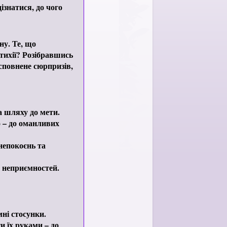
ізнатися, до чого
ну. Те, що
стихії? Розібравшись
сповнене сюрпризів,
а шляху до мети.
о – до оманливих
анепокоєнь та
х неприємностей.
ні стосунки.
и їх руками – до