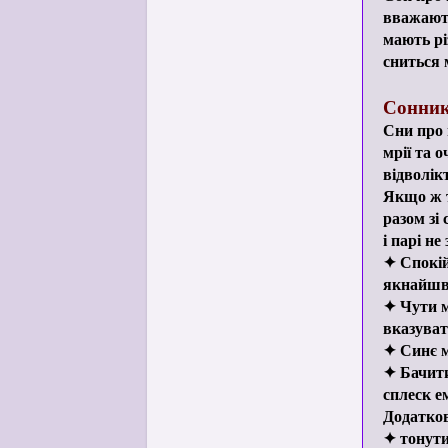
вважають
мають рі
сниться 
Сонник
Сни про 
мрії та 
відволік
Якщо ж т
разом зі 
і парі н
✦ Спокій
якнайшви
✦ Чути м
вказуват
✦ Синє м
✦ Бачити
сплеск е
Додатков
✦ тонути