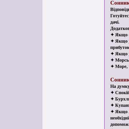
Сонни
Відповід
Готуйтес
дачі.
Додатков
✦ Якщо с
✦ Якщо у
прибуток
✦ Якщо у
✦ Морськ
✦ Море, 
Сонник
На думку
✦ Спокій
✦ Бурхли
✦ Купанн
✦ Якщо л
необхідн
допоможе