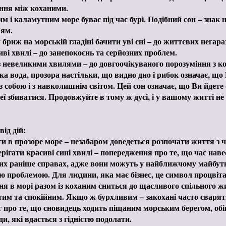
ння між коханими.
м і каламутним море буває під час бурі. Подібний сон – знак 
'ям.
 бриж на морській гладіні бачити уві сні – до життєвих негара
ві хвилі – до занепокоєнь та серйозних проблем.
 невеликими хвилями – до довгоочікуваного порозуміння з 
а вода, прозора настільки, що видно дно і рибок означає, що 
 з собою і з навколишнім світом. Цей сон означає, що Ви йдете
неї збиватися. Продовжуйте в тому ж дусі, і у вашому житті не 
від дій:
и в прозоре море – незабаром доведеться розпочати життя з ч
рігати красиві сині хвилі – попередження про те, що час наве
их раніше справах, адже вони можуть у найближчому майбут
ю проблемою. Для людини, яка має бізнес, це символ процвіт
я в морі разом із коханим сниться до щасливого спільного ж
тим та спокійним. Якщо ж бурхливим – закохані часто сварят
про те, що сновидець ходить піщаним морським берегом, обіц
и, які вдасться з гідністю подолати.