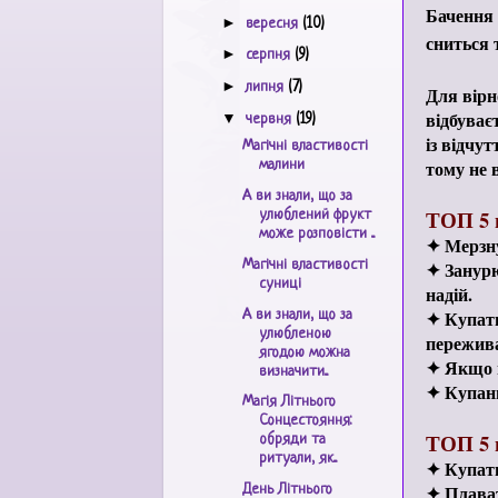
Бачення п
►
вересня
(10)
сниться 
►
серпня
(9)
►
липня
(7)
Для вірн
відбуває
▼
червня
(19)
із відчу
Магічні властивості
тому не 
малини
А ви знали, що за
ТОП 5 
улюблений фрукт
може розповісти ...
✦ Мерзну
Магічні властивості
✦ Занурю
суниці
надій.
✦ Купати
А ви знали, що за
улюбленою
пережив
ягодою можна
✦ Якщо н
визначити...
✦ Купанн
Магія Літнього
Сонцестояння:
ТОП 5 
обряди та
ритуали, як...
✦ Купати
✦ Плават
День Літнього