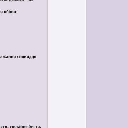
я обіцяє
 бажання сновидця
стя, спокійне буття,