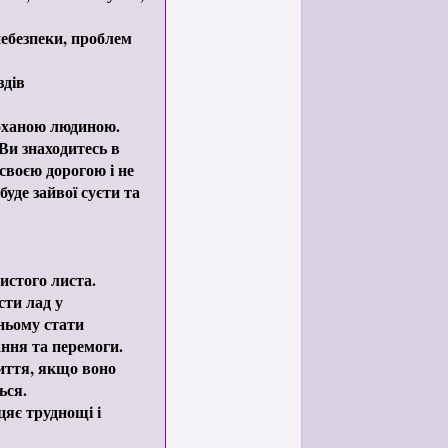
небезпеки, проблем
здів
коханою людиною.
Ви знаходитесь в
 своєю дорогою і не
буде зайвої суєти та
истого листа.
сти лад у
ньому стати
ання та перемоги.
иття, якщо воно
ься.
яє труднощі і