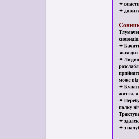
✦ впасти 
✦ дивити
Сонник
Тлумачен
сновидін
✦ Бачити
знаходит
✦ Людина
розслабл
прийняти
може від
✦ Купати
життя, я
✦ Перебу
палку ні
Трактува
✦ здалек
✦ з палу