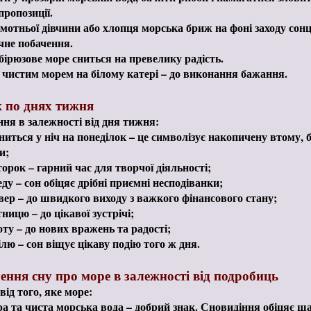
пропозиції.
мотньої дівчини або хлопця морська бриж на фоні заходу сонц
не побачення.
бірюзове море сниться на превелику радість.
чистим морем на білому катері – до виконання бажання.
 по днях тижня
ня в залежності від дня тижня:
ниться у ніч на понеділок – це символізує накопичену втому,
и;
торок – гарний час для творчої діяльності;
еду – сон обіцяє дрібні приємні несподіванки;
вер – до швидкого виходу з важкого фінансового стану;
ницю – до цікавої зустрічі;
оту – до нових вражень та радості;
ілю – сон віщує цікаву подію того ж дня.
ення сну про море в залежності від подробиць
від того, яке море:
а та чиста морська вода – добрий знак. Сновидіння обіцяє ща