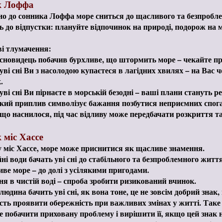
к Лоффа
но до сонника Лоффа море сниться до щасливого та безпробл
ь до відпустки: плануйте відпочинок на природі, подорож на
і тлумачення:
новидець побачив бурхливе, що штормить море – чекайте про
ві сні Ви з насолодою купаєтеся в лагідних хвилях – на Вас 
.
ві сні Ви пірнаєте в морській безодні – ваші плани стануть р
ий приплив символізує бажання позбутися неприємних спога
що наснилося, під час відливу може передбачати розкриття т
 міс Хассе
 міс Хассе, море може приснитися як щасливе знамення.
ні води бачать уві сні до стабільного та безпроблемного життя
ве море – до долі з усілякими пригодами.
я в чистій воді – спроба зробити ризикований вчинок.
юдина бачить уві сні, як вона тоне, це не зовсім добрий знак
ість проявити обережність при важливих змінах у житті. Таке
 побачити приховану проблему і вирішити її, якщо цей знак 