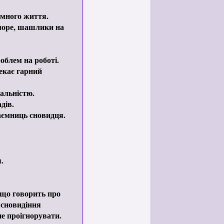
емного життя.
 море, шашлики на
блем на роботі.
чекає гарний
еальністю.
дів.
аємниць сновидця.
.
, що говорить про
 сновидіння
не проігнорувати.