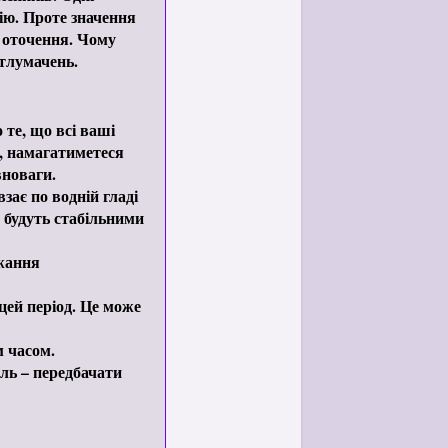
ію. Проте значення
є оточення. Чому
 тлумачень.
те, що всі ваші
е, намагатиметеся
вноваги.
зає по водній гладі
о будуть стабільними
ажання
цей період. Це може
 часом.
ль – передбачати