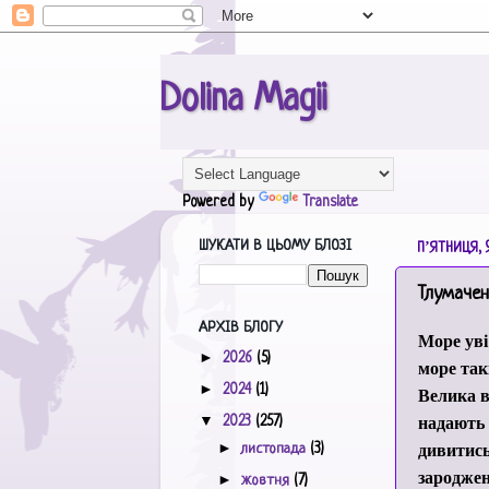
Dolina Magii
Powered by
Translate
ШУКАТИ В ЦЬОМУ БЛОЗІ
ПʼЯТНИЦЯ, 
Тлумачен
АРХІВ БЛОГУ
Море уві
►
2026
(5)
море так
►
2024
(1)
Велика в
надають 
▼
2023
(257)
дивитись 
►
листопада
(3)
зароджен
►
жовтня
(7)