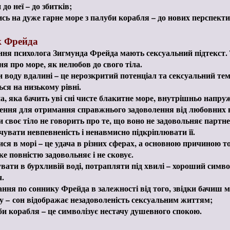
до неї – до збитків;
сь на дуже гарне море з палуби корабля – до нових перспекти
 Фрейда
ня психолога Зигмунда Фрейда мають сексуальний підтекст. 
ня про море, як нелюбов до свого тіла.
 воду вдалині – це нерозкритий потенціал та сексуальний те
ься на низькому рівні.
, яка бачить уві сні чисте блакитне море, внутрішньо напруже
ення для отримання справжнього задоволення від любовних в
 своє тіло не говорить про те, що воно не задовольняє партн
чувати невпевненість і ненавмисно підкріплювати її.
ся в морі – це удача в різних сферах, а основною причиною т
ке повністю задовольняє і не сковує.
вати в бурхливій воді, потрапляти під хвилі – хороший симв
ч.
ння по соннику Фрейда в залежності від того, звідки бачиш м
у – сон відображає незадоволеність сексуальним життям;
би корабля – це символізує нестачу душевного спокою.