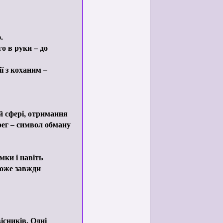
.
о в руки – до
ї з коханим –
й сфері, отримання
рег – символ обману
мки і навіть
може завжди
ісників. Одні