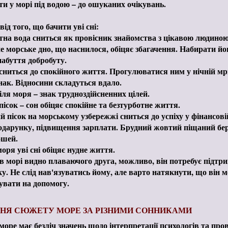
и у морі під водою – до ошуканих очікувань.
ід того, що бачити уві сні:
на вода сниться як провісник знайомства з цікавою людиною
е морське дно, що наснилося, обіцяє збагачення. Набирати йог
набуття добробуту.
ниться до спокійного життя. Прогулюватися ним у нічній мрі
нак. Відносини складуться вдало.
іля моря – знак трудноздійсненних цілей.
пісок – сон обіцяє спокійне та безтурботне життя.
 пісок на морському узбережжі сниться до успіху у фінансові
подарунку, підвищення зарплати. Брудний жовтий піщаний бе
ошей.
ря уві сні обіцяє нудне життя.
 морі видно плаваючого друга, можливо, він потребує підтри
у. Не слід нав'язуватись йому, але варто натякнути, що він 
увати на допомогу.
НЯ СЮЖЕТУ МОРЕ ЗА РІЗНИМИ СОННИКАМИ
море має безліч значень щодо інтерпретації психологів та пров