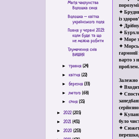
Магія чаклунства
порозумі
Волошка синя
✦ Брудни
Волошка – квітка
із здоров
українського поля
✦ Дрібну
Повня у червні 2023:
✦ Бурхли
коли буде та що
✦ Море з
не можна робити
✦ Морськ
Тлумачення снів
гармонії
ВИШНЯ
варто з 
проблем.
►
травня
(24)
►
квітня
(22)
Залежно 
►
березня
(33)
✦ Входит
✦ Спосте
►
лютого
(68)
занедбан
►
січня
(55)
серйозно
►
✦ Купанн
2022
(205)
було чис
►
2021
(451)
✦ Сюжет 
►
2020
(253)
перешкод