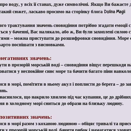
ро воду, у всіх її станах, дуже символічні.
Якщо Ви бажаєте д
такий сюжет, ласкаво просимо на сторінку блога
Dolina Magii
ого трактування значень сновидіння потрібно згадати емоції с
ться у баченні, Вас налякало, або ж, Ви були захоплені силою 
ттями – можна приступати до розшифровки сновидіння. Море 
варто поспішати з висновками.
негативних значень:
ти в прозорій морській воді – сновидіння віщує перешкоди н
ватися у неспокійне синє море та бачити багато піни навкол
ся в морі, помітити в ньому акул і поплисти до берега – до з
ань.
аснилося, що накрило хвилею під час купання, це до дрібни
я в холодному морі сниться до образи на близьку людину.
позитивних значень:
ся в морі разом з коханою людиною – обіцяє тривалі та приєм
и у прозорій морській воді, бачити рибок і намагатися зловит