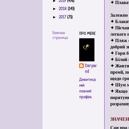
►
2019
(476)
✦ Плават
►
2018
(143)
Залежно в
►
2017
(75)
✦ Блакит
✦ Пісчан
легкого 
Главная
ПРО МЕНЕ
страница
✦ Пляж с
добрий з
✦ Гори б
✦ Білий 
✦ Жовтий
Daryav
премії, 
ed
щодо гр
Дивитися
✦ Шум мо
мій
✦ Якщо в
повний
порятунк
профіль
розрахов
ЗНАЧЕН
Сон про 