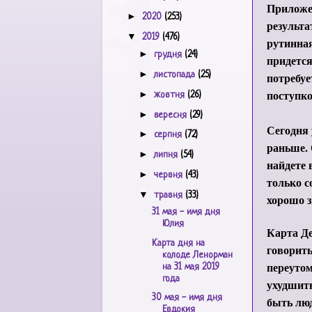
Приложен
►
2020
(253)
результа
▼
2019
(476)
рутинная
►
грудня
(24)
придется
►
листопада
(25)
потребуе
поступк
►
жовтня
(26)
►
вересня
(29)
Сегодня 
►
серпня
(72)
раньше. 
►
липня
(54)
найдете 
►
червня
(43)
только с
▼
травня
(33)
хорошо з
31 мая - имя дня
Юлия
Карта Де
Карта дня на
говорить
колоде Ленорман
переутом
на 31 мая 2019
года
ухудшит
30 мая - имя дня
быть лю
Евдокия