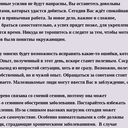
ные усилия не будут напрасны, Вы останетесь довольны
тами, которых удастся добиться. Сегодня Вас ждёт спокойная
 и привычная работа. За новое дело, важное и сложное,
 браться самостоятельно, а успех придет позже, для укреплен
тся время. Никуда не торопитесь и следите за тем, чтобы м
ов были понятны окружающим.
у многих будет возможность исправить какие-то ошибки, к
Опыт, полученный в этот день, вскоре станет полезным. Соср
выход из непростой ситуации, хоть и не сразу. Возможно, пол
обственный, но и чужой опыт. Обращаться за советами стоит 
наете. Малознакомые люди могут ввести Вас в заблуждение, с
рево связана со сменой сезонов, поэтому она может
 о сезонном обострении заболевания. Постарайтесь избежать
ления. Из-за слишком высоких нагрузок сегодня может
ься самочувствие. Особенно внимательными к себе должны
ди, страдающие хроническими заболеваниями. В случае