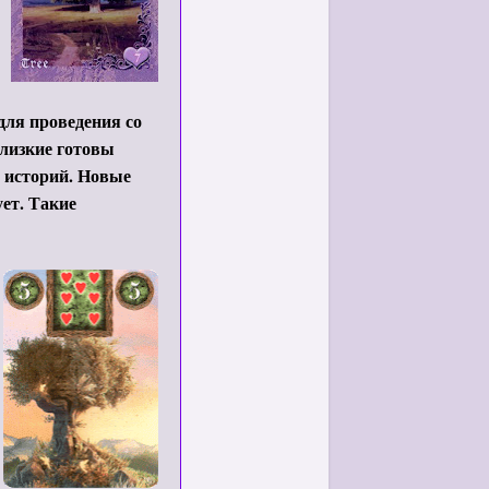
для проведения со
близкие готовы
х историй. Новые
ует. Такие