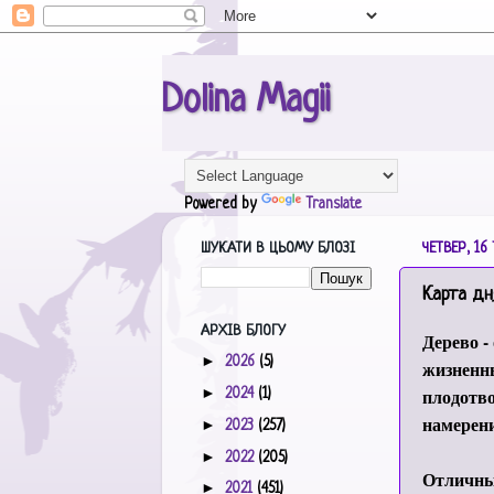
Dolina Magii
Powered by
Translate
ШУКАТИ В ЦЬОМУ БЛОЗІ
ЧЕТВЕР, 16 
Карта дн
АРХІВ БЛОГУ
Дерево -
►
2026
(5)
жизненны
►
плодотво
2024
(1)
намерен
►
2023
(257)
►
2022
(205)
Отличный
►
2021
(451)