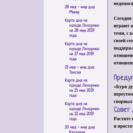
недомога
28 мая - имя дня
Макар
Сегодня 
Карта дня на
играют 
колоде Ленорман
на 28 мая 2019
теми, с 
года
своей се
Карта дня на
поддержа
колоде Ленорман
отношени
на 27 мая 2019
года
отношени
23 мая - имя дня
Таисия
Преду
Карта дня на
«Буря ду
колоде Ленорман
на 23 мая 2019
переутом
года
спорных 
Карта дня на
Совет 
колоде Ленорман
на 22 мая 2019
Растите 
года
и просто
20 мая - имя дня
Каролина