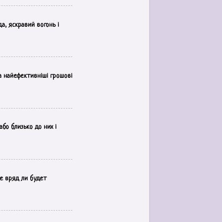
а, яскравий вогонь і
а найефективніші грошові
бо близько до них і
е вряд ли будет