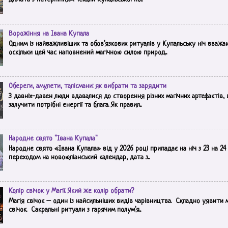
Ворожіння на Івана Купала
Одним із найважливіших та обов'язкових ритуалів у Купальську ніч вважа
оскільки цей час наповнений магічною силою природ...
Обереги, амулети, талісмани: як вибрати та зарядити
З давніх-давен люди вдавалися до створення різних магічних артефактів,
залучити потрібні енергії та блага. Як правил...
Народне свято "Івана Купала"
Народне свято «Івана Купала» від у 2026 році припадає на ніч з 23 на 24 ч
переходом на новоюліанський календар, дата з...
Колір свічок у Магії. Який же колір обрати?
Магія свічок – один із найсильніших видів чарівництва. Складно уявити 
свічок. Сакральні ритуали з гарячим полум'я...