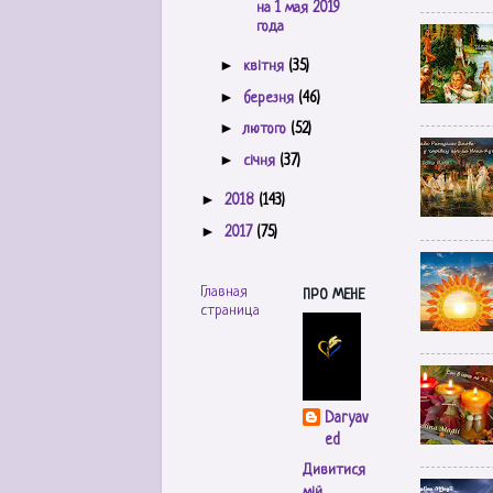
на 1 мая 2019
года
►
квітня
(35)
►
березня
(46)
►
лютого
(52)
►
січня
(37)
►
2018
(143)
►
2017
(75)
Главная
ПРО МЕНЕ
страница
Daryav
ed
Дивитися
мій