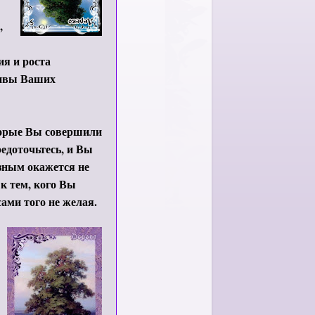
,
ия и роста
отивы Ваших
оторые Вы совершили
едоточьтесь, и Вы
езным окажется не
к тем, кого Вы
ами того не желая.