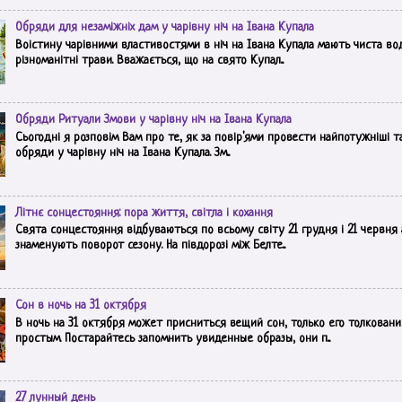
Обряди для незаміжніх дам у чарівну ніч на Івана Купала
Воістину чарівними властивостями в ніч на Івана Купала мають чиста вод
різноманітні трави. Вважається, що на свято Купал...
Обряди Ритуали Змови у чарівну ніч на Івана Купала
Сьогодні я розповім Вам про те, як за повір'ями провести найпотужніші т
обряди у чарівну ніч на Івана Купала. Зм...
Літнє сонцестояння: пора життя, світла і кохання
Свята сонцестояння відбуваються по всьому світу 21 грудня і 21 червня а
знаменують поворот сезону. На півдорозі між Белте...
Сон в ночь на 31 октября
В ночь на 31 октября может присниться вещий сон, только его толковани
простым. Постарайтесь запомнить увиденные образы, они п...
27 лунный день