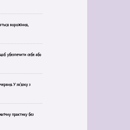
ються ворожіння,
 щоб убезпечити себе або
ервня. У зв'язку з
магічну практику без