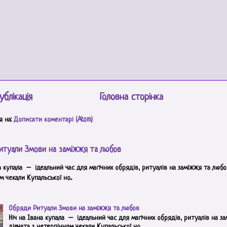
ублікація
Головна сторінка
я на:
Дописати коментарі (Atom)
итуали Змови на заміжжя та любов
а купала – ідеальний час для магічних обрядів, ритуалів на заміжжя та любов
 чекали Купальської но...
Обряди Ритуали Змови на заміжжя та любов
Ніч на Івана купала – ідеальний час для магічних обрядів, ритуалів на з
дівчата з нетерпінням чекали Купальської но...