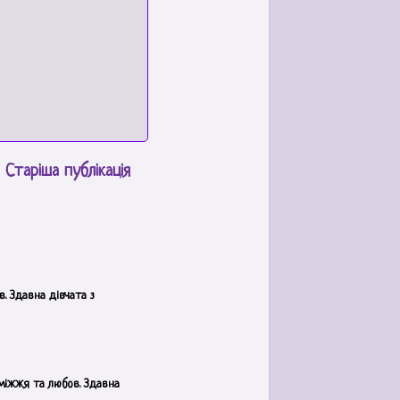
Старіша публікація
. Здавна дівчата з
аміжжя та любов. Здавна