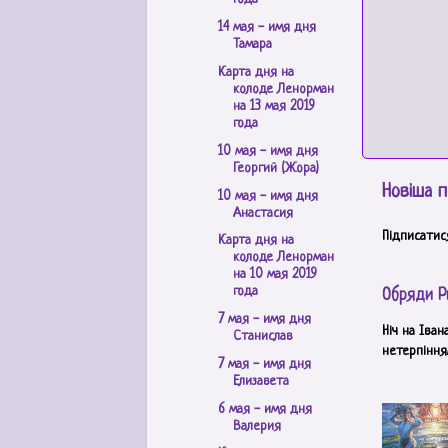
14 мая - имя дня
Тамара
Карта дня на
колоде Ленорман
на 13 мая 2019
года
10 мая - имя дня
Георгий (Жора)
Новіша п
10 мая - имя дня
Анастасия
Підписатис
Карта дня на
колоде Ленорман
на 10 мая 2019
года
Обряди Р
7 мая - имя дня
Ніч на Іван
Станислав
нетерпінням
7 мая - имя дня
Елизавета
6 мая - имя дня
Валерия