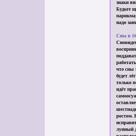
знаки вн
Будьте щ
парикмах
надо зан
Сны в 1
Сновиден
восприни
поддават
работат
что сны 
будет лё
только п
идёт пра
самоосуж
оставляе
шестнад
ростом. 
исправи
лунный д
располо