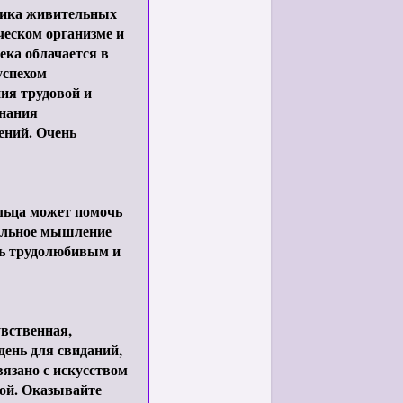
етика живительных
ческом организме и
ека облачается в
успехом
ия трудовой и
знания
ений. Очень
льца может помочь
нальное мышление
ть трудолюбивым и
увственная,
день для свиданий,
вязано с искусством
той. Оказывайте