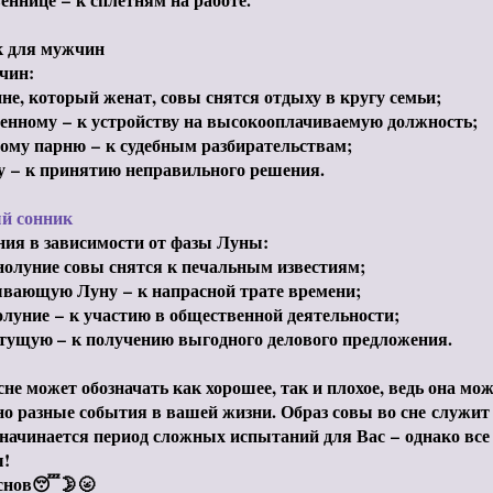
 для мужчин
чин:
не, который женат, совы снятся отдыху в кругу семьи;
денному
–
к устройству на высокооплачиваемую должность;
тому парню
–
к судебным разбирательствам;
ху
–
к принятию неправильного решения.
й сонник
ния в зависимости от фазы Луны:
нолуние совы снятся к печальным известиям;
ывающую Луну
–
к напрасной трате времени;
олуние
–
к участию в общественной деятельности;
стущую – к получению выгодного делового предложения.
сне может обозначать как хорошее, так и плохое, ведь она мо
о разные события в вашей жизни. Образ совы во сне
служит 
 начинается период сложных испытаний для Вас – однако вс
!
снов😴🌛🌝