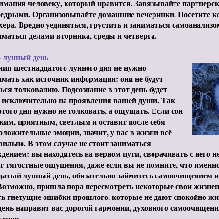
имания человеку, который нравится. Завязывайте партнерс
едрыми. Организовывайте домашние вечеринки. Посетите ко
ера. Вредно уединяться, грустить и заниматься самоанализо
иматься делами вторника, среды и четверга.
6 лунный день
ия шестнадцатого лунного дня не нужно
мать как источник информации: они не будут
ься толкованию. Подсознание в этот день будет
ь исключительно на проявления вашей души. Так
этого дня нужно не толковать, а ощущать. Если сон
гким, приятным, светлым и оставит после себя
оложительные эмоции, значит, у вас в жизни всё
вильно. В этом случае не стоит заниматься
дением: вы находитесь на верном пути, сворачивать с него не
т тягостные ощущения, даже если вы не помните, что именн
цатый лунный день, обязательно займитесь самоочищением 
Возможно, пришла пора пересмотреть некоторые свои жизне
ть гнетущие ошибки прошлого, которые не дают спокойно ж
ень направит вас дорогой гармонии, духовного самоочищени
жения.