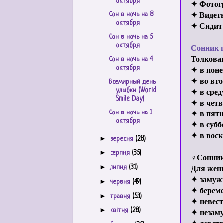
октября
✦ Фотог
✦ Видеть
Сон в ночь на 8
октября
✦ Сидит 
Сон в ночь на 5
Сонник 
октября
Толкован
Сон в ночь на 4
✦
в пон
октября
✦
во вт
Всемирный день
✦
в сре
улыбки (World
Smile Day)
✦
в чет
✦
в пят
Сон в ночь на 1
октября
✦
в суб
✦
в вос
►
вересня
(28)
►
серпня
(35)
♀
Сонник
Для жен
►
липня
(31)
✦
замуж
►
червня
(49)
✦
берем
►
травня
(53)
✦
невес
►
✦
незам
квітня
(28)
✦
девст