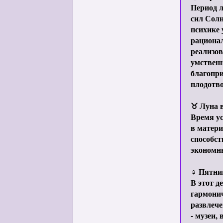
Период л
сил Солн
психике 
рационал
реализов
умственн
благопр
плодотво
♉ Луна в
Время ус
в матери
способст
экономны
♀ Пятни
В этот д
гармонич
развлече
- музеи,