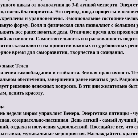
унного цикла от полнолуния до 3-й лунной четверти. Энерг
ца очень благоприятна. Это период, когда процессы в челове
укреплены и уравновешены. Эмоциональное состояние челов
ьную форму. Воля и физическая сила позволяют с большим 
ывать все ранее начатые дела. Отличное время для проявлен
ой активности. Самостоятельность и и раскованность подсо
иятно сказываются на принятии важных и судьбоносных реш
рное время для саморазвития, творчества и созидания.
 знаке Телец
иления самообладания и стойкости. Земная практичность Те
альном обеспечении, завершении ранее начатых дел. Рацио
вует решению денежных вопросов. В эти дни желательно бы
м, ценить красоту.
ца
ень недели миром управляет Венера. Энергетика пятницы - ч
ная, созерцательно-пассивная. День легкий - самый лучший 
ний, отдыха и получения удовольствий. Посещайте все, что с
 выставки, музыкальные мероприятия. Наслаждайтесь красо