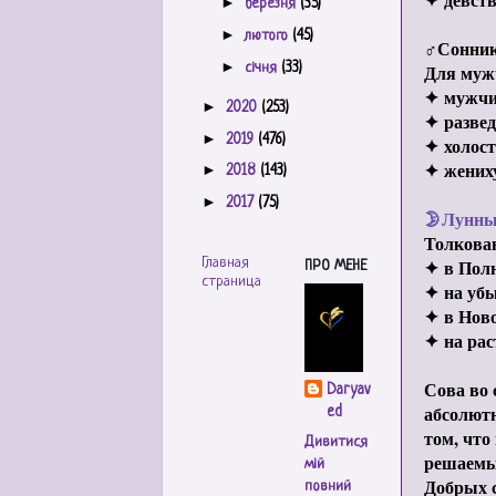
►
березня
(35)
►
лютого
(45)
♂
Сонник
►
січня
(33)
Для муж
✦
мужчи
►
2020
(253)
✦
разве
►
2019
(476)
✦
холос
✦
жени
►
2018
(143)
►
2017
(75)
🌛
Лунны
Толкова
✦
в Пол
Главная
ПРО МЕНЕ
страница
✦
на уб
✦
в Нов
✦
на ра
Сова во 
Daryav
абсолютн
ed
том, что
Дивитися
решаемы
мій
Добрых 
повний