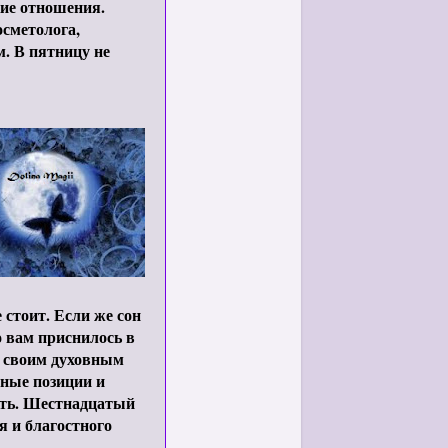
кие отношения.
сметолога,
м. В пятницу не
 стоит. Если же сон
о вам приснилось в
и своим духовным
нные позиции и
ить. Шестнадцатый
я и благостного