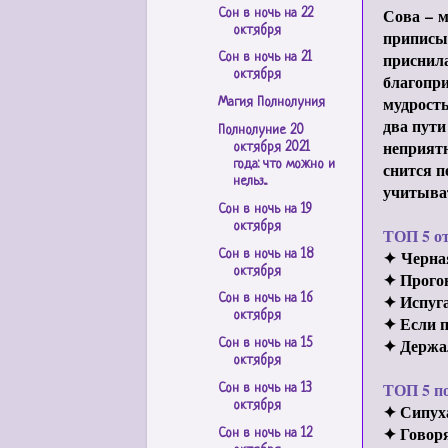
Сова
–
м
Сон в ночь на 22
октября
приписыв
приснила
Сон в ночь на 21
октября
благопри
мудрость
Магия Полнолуния
два пути
Полнолуние 20
неприятн
октября 2021
года: что можно и
снится п
нельз...
учитыват
Сон в ночь на 19
октября
ТОП 5 о
✦ Черная
Сон в ночь на 18
октября
✦ Прого
✦ Испуг
Сон в ночь на 16
октября
✦ Если п
✦ Держа
Сон в ночь на 15
октября
ТОП 5 п
Сон в ночь на 13
октября
✦ Сипуха
✦ Говор
Сон в ночь на 12