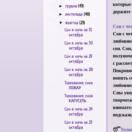
которые 
►
грудня
(43)
держите
►
листопада
(48)
▼
жовтня
(23)
Сон с че
Сон в ночь на 31
Сон с че
октября
любовной
Сон в ночь на 30
сон. Сон
октября
полуночи
Сон в ночь на 29
октября
с рассве
Покровит
Сон в ночь на 28
октября
понять с
Толкование снов
любовно
ПОЖАР
Сны увид
Толкование снов
творчес
КАРУСЕЛЬ
внимател
Сон в ночь на 24
подсказк
октября
Сон в ночь на 23
октября
😴
Толк