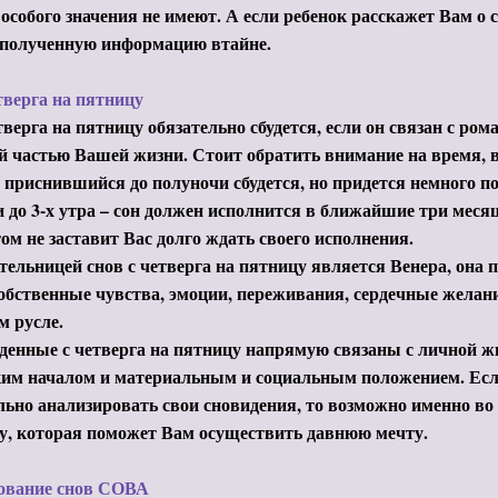
особого значения не имеют. А если ребенок расскажет Вам о 
 полученную информацию втайне.
тверга на пятницу
тверга на пятницу обязательно сбудется, если он связан с ром
 частью Вашей жизни. Стоит обратить внимание на время, в
, приснившийся до полуночи сбудется, но придется немного по
 до 3-х утра – сон должен исполнится в ближайшие три меся
том не заставит Вас долго ждать своего исполнения.
ельницей снов с четверга на пятницу является Венера, она 
обственные чувства, эмоции, переживания, сердечные желани
м русле.
енные с четверга на пятницу напрямую связаны с личной жи
ким началом и материальным и социальным положением. Есл
ьно анализировать свои сновидения, то возможно именно во
у, которая поможет Вам осуществить давнюю мечту.
ование снов СОВА