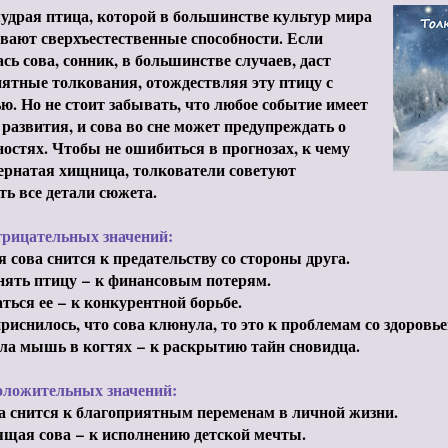
удрая птица, которой в большинстве культур мира
ают сверхъестественные способности. Если
сь сова, сонник, в большинстве случаев, даст
ятные толкования, отождествляя эту птицу с
ю. Но не стоит забывать, что любое событие имеет
 развития, и сова во сне может предупреждать о
остях. Чтобы не ошибиться в прогнозах, к чему
ернатая хищница, толкователи советуют
ь все детали сюжета.
трицательных значений:
 сова снится к предательству со стороны друга.
нять птицу
–
к финансовым потерям.
аться ее
–
к конкурентной борьбе.
риснилось, что сова клюнула, то это к проблемам со здоровье
ла мышь в когтях
–
к раскрытию тайн сновидца.
оложительных значений:
 снится к благоприятным переменам в личной жизни.
ящая сова
–
к исполнению детской мечты.