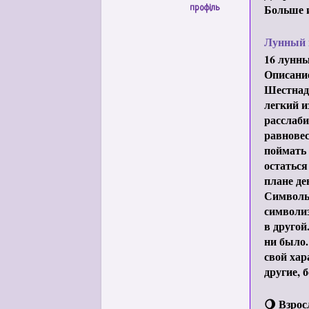
Больше 
профіль
Лунный к
16 лунны
Описание
Шестнад
легкий и
расслаби
равновес
поймать 
остаться
плане де
Символы 
символиз
в другой
ни было.
свой хар
другие, 
🌖 Взрос