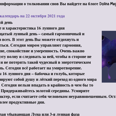
информации о толковании снов Вы найдете на блоге
Dolina Mag
алендарь на 22 октября 2021 года
й день
 и характеристика 16 лунного дня
цатый лунный день – самый гармоничный и
з всех. В этот день Вы можете отдохнуть и
ться. Сегодня миром управляют гармония,
ие, спокойствие и умеренность. Очень важно
эту волну и следовать за ней, чтобы в стороне не
 и не потерять такой чудесный в энергетическом
нь. Сегодня всё работает на умиротворение.
16 лунного дня – бабочка и голубь, которые
ируют собой душу и лёгкий переход из одного мира
. Сегодня нельзя впадать в крайность в чем бы то
 Придерживайтесь золотой середины. Усмирите
актер, если считаете себя человеком неуравновешенным. Ост
более продуктивные дни.
лая убывающая Луна или 3-я лунная фаза