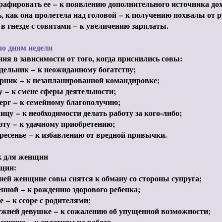
рафировать ее
–
к появлению дополнительного источника дох
, как она пролетела над головой
–
к получению похвалы от р
в гнезде с совятами
–
к увеличению зарплаты.
по дням недели
ия в зависимости от того, когда приснились совы:
едельник
–
к неожиданному богатству;
орник
–
к незапланированной командировке;
ду
–
к смене сферы деятельности;
верг
–
к семейному благополучию;
ницу
–
к необходимости делать работу за кого-либо;
боту
–
к удачному приобретению;
кресенье
–
к избавлению от вредной привычки.
 для женщин
щин:
ней женщине совы снятся к обману со стороны супруга;
енной
–
к рождению здорового ребенка;
те
–
к ссоре с родителями;
ужней девушке
–
к сожалению об упущенной возможности;
веннице
–
к сплетням на работе.