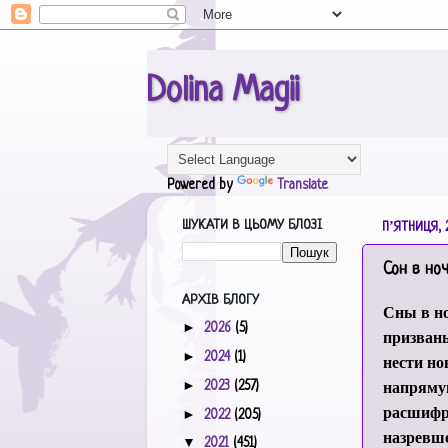
Dolina Magii
Powered by
Translate
ШУКАТИ В ЦЬОМУ БЛОЗІ
ПʼЯТНИЦЯ, 
Сон в но
АРХІВ БЛОГУ
Сны в но
►
2026
(5)
призваны
►
2024
(1)
нести но
напрямую
►
2023
(257)
расшифро
►
2022
(205)
назревш
▼
2021
(451)