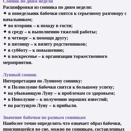
Сонник по дням недели
Расшифровки из сонника по дням недели:
✦
в понедельник бабочки снятся к серьезному разговору с
начальником;
✦
во вторник – к походу в гости;
✦
в среду – к выполнению тяжелой работы;
в четверг – к помощи другу;
✦
в пятницу – к визиту родственников;
✦
в субботу – к повышению;
✦
в воскресенье – к организации торжественного
✦
мероприятия.
Лунный сонник
Интерпретации по Лунному соннику:
в Полнолуние бабочки снятся к большому успеху;
✦
на убывающую Луну – к проблемам со здоровьем;
✦
в Новолуние – к получению хороших известий;
✦
на растущую Луну
–
к прибыли.
✦
Значение бабочки по разным сонникам
Наиболее точно определить что означает образ бабочки,
приснившейся во сне, можно по сонникам, составленных