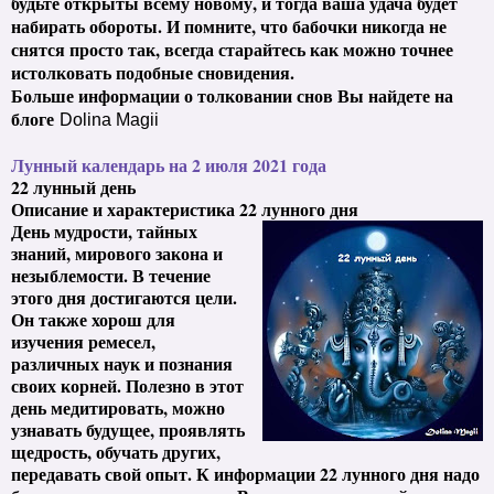
будьте открыты всему новому, и тогда ваша удача будет
набирать обороты. И помните, что бабочки никогда не
снятся просто так, всегда старайтесь как можно точнее
истолковать подобные сновидения.
Больше информации о толковании снов Вы найдете на
блоге
Dolina Magii
Лунный календарь на 2 июля 2021 года
22 лунный день
Описание и характеристика 22 лунного дня
День мудрости, тайных
знаний, мирового закона и
незыблемости. В течение
этого дня достигаются цели.
Он также хорош для
изучения ремесел,
различных наук и познания
своих корней. Полезно в этот
день медитировать, можно
узнавать будущее, проявлять
щедрость, обучать других,
передавать свой опыт. К информации 22 лунного дня надо