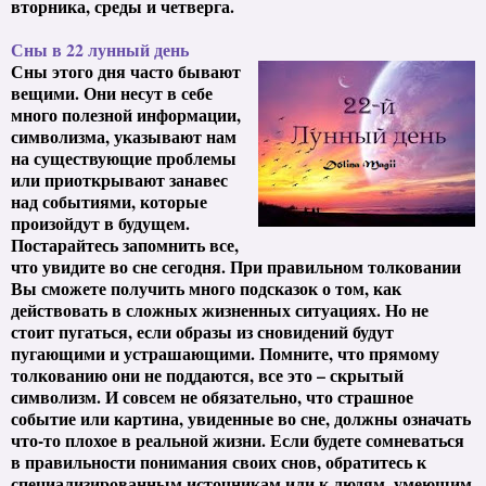
вторника, среды и четверга.
Сны в 22 лунный день
Сны этого дня часто бывают
вещими. Они несут в себе
много полезной информации,
символизма, указывают нам
на существующие проблемы
или приоткрывают занавес
над событиями, которые
произойдут в будущем.
Постарайтесь запомнить все,
что увидите во сне сегодня. При правильном толковании
Вы сможете получить много подсказок о том, как
действовать в сложных жизненных ситуациях. Но не
стоит пугаться, если образы из сновидений будут
пугающими и устрашающими. Помните, что прямому
толкованию они не поддаются, все это – скрытый
символизм. И совсем не обязательно, что страшное
событие или картина, увиденные во сне, должны означать
что-то плохое в реальной жизни. Если будете сомневаться
в правильности понимания своих снов, обратитесь к
специализированным источникам или к людям, умеющим