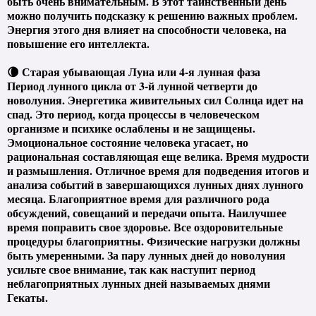
быть очень внимательным. В этот таинственный день
можно получить подсказку к решению важных проблем.
Энергия этого дня влияет на способности человека, на
повышение его интеллекта.
🌘 Старая убывающая Луна или 4-я лунная фаза
Период лунного цикла от 3-й лунной четверти до
новолуния. Энергетика живительных сил Солнца идет на
спад. Это период, когда процессы в человеческом
организме и психике ослаблены и не защищены.
Эмоциональное состояние человека угасает, но
рациональная составляющая еще велика. Время мудрости
и размышления. Отличное время для подведения итогов и
анализа событий в завершающихся лунных днях лунного
месяца. Благоприятное время для различного рода
обсуждений, совещаний и передачи опыта. Наилучшее
время поправить свое здоровье. Все оздоровительные
процедуры благоприятны. Физические нагрузки должны
быть умеренными. За пару лунных дней до новолуния
усильте свое внимание, так как наступит период
неблагоприятных лунных дней называемых днями
Гекаты.