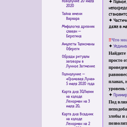
Новолуние 20 июля
✦ Полное 
2020
непосредс
Тайна имени
становитс
Варвара
✦ Частичн
Мифология древних
даже в ма
славян –
Берегиня
‼️
Что мо
Амулеты Талисманы
✦
Уедине
Обереги
Найдите 
Обряды ритуалы
просто о
заговоры в
проведен
Лунное Затмение
равнове
Полнолуние –
«Громовая Луна»
планах, 
5 июля 2020 года
уровень 
Карта дня 30.Лилии
✦
Примир
на колоде
Под вли
Ленорман на 3
июля 20...
неподоба
Карта дня Всадник
злобы и 
на колоде
позволит
Ленорман на 2