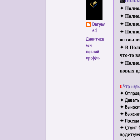
💁
Польз
✦ Полнол
✦ Полнол
✦ Полнол
Daryav
✦ Полнол
ed
осознали
Дивитися
✦ В Полн
мій
повний
что-то в
профіль
✦ Полнол
новых ид
‼️
Что нель
✦ Отправл
✦ Давать 
✦ Выносит
✦ Выясня
✦ Посеща
✦ Стоит б
водителей