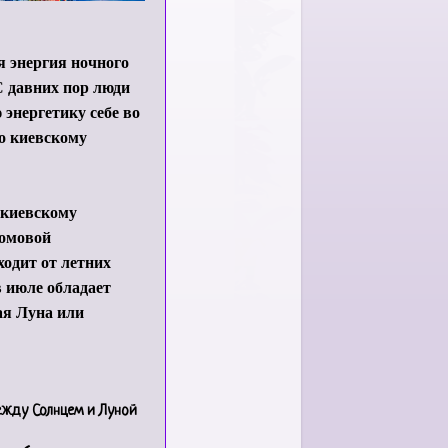
я энергия ночного
С давних пор люди
энергетику себе во
по киевскому
 киевскому
ромовой
ходит от летних
в июле обладает
ая Луна или
ежду Солнцем и Луной