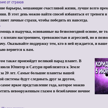
ение от страхов
ие барьеры, мешающие счастливой жизни, лучше всего прео
ия. В этот день можно найти способ избавиться от тревоги и 
ляют личные страхи, чтобы победить их навсегда.
ь
мощь и выручка, основанные на безвозмездной основе, не т
 с плохим настроением, тревожностью и агрессией, но и позв
ачу. Оказывайте поддержку тем, кто в ней нуждается, и ваше
ьно вернется к вам.
ом также произойдет великий парад планет. В
 июля Юпитер и Сатурн приблизятся к Земле
за 20 лет. Самые большие планеты нашей
й системы будут следовать друг за другом,
 самое яркое представление года, которое можно
метить невооруженным глазом в безоблачное ночное