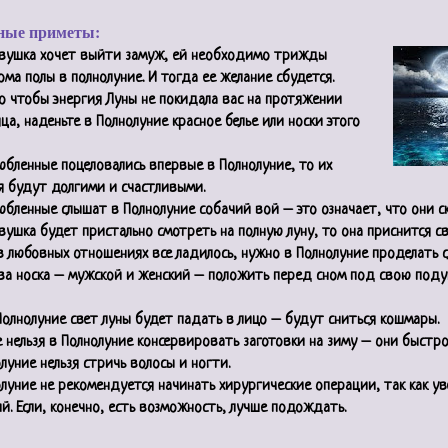
ные приметы:
евушка хочет выйти замуж, ей необходимо трижды
ма полы в полнолуние. И тогда ее желание сбудется.
о чтобы энергия Луны не покидала вас на протяжении
яца, наденьте в Полнолуние красное белье или носки этого
юбленные поцеловались впервые в Полнолуние, то их
 будут долгими и счастливыми.
юбленные слышат в Полнолуние собачий вой – это означает, что они ск
вушка будет пристально смотреть на полную луну, то она приснится с
 любовных отношениях все ладилось, нужно в Полнолуние проделать 
ва носка – мужской и женский – положить перед сном под свою поду
Полнолуние свет луны будет падать в лицо – будут сниться кошмары.
 нельзя в Полнолуние консервировать заготовки на зиму – они быстро
луние нельзя стричь волосы и ногти.
луние не рекомендуется начинать хирургические операции, так как ув
й. Если, конечно, есть возможность, лучше подождать.