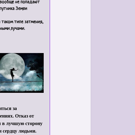
 вообще не попадают
спутника Земли
и таком типе затмения,
чными лучами.
ться за
ениях. Отказ от
ся в лучшую сторону
и сердцу людьми.