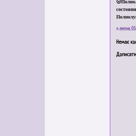
🌝Полнол
состояни
Полнолун
о
липня 05
Немає ко
Дописати