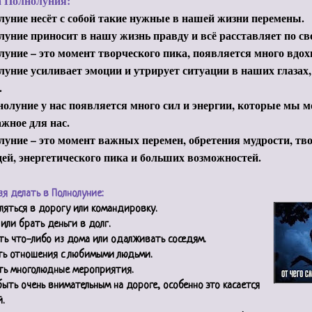
а Полнолуния:
уние несёт с собой такие нужные в нашей жизни перемены.
уние приносит в нашу жизнь правду и всё расставляет по св
уние – это момент творческого пика, появляется много вдох
уние усиливает эмоции и утрирует ситуации в наших глазах
.
олуние у нас появляется много сил и энергии, которые мы 
ажное для нас.
уние – это момент важных перемен, обретения мудрости, тво
ей, энергетического пика и больших возможностей.
зя делать в Полнолуние:
яться в дорогу или командировку.
или брать деньги в долг.
ь что-либо из дома или одалживать соседям.
ть отношения с любимыми людьми.
ть многолюдные мероприятия.
ыть очень внимательным на дороге, особенно это касается
.