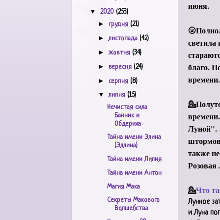
июня.
▼
2020
(253)
►
грудня
(21)
🌝Полнол
►
листопада
(42)
светила 
►
жовтня
(34)
стараютс
благо. П
►
вересня
(24)
времени.
►
серпня
(8)
▼
липня
(15)
💁
Полуте
Нечистая сила
времени
Банник и
Обдериха
Луной".
Тайна имени Элина
штормов,
(Эллина)
также н
Тайна имени Лилия
Розовая
Тайна имени Антон
Магия Мака
💁
Что та
Секреты Макового
Лунное за
Волшебства
и Луна по