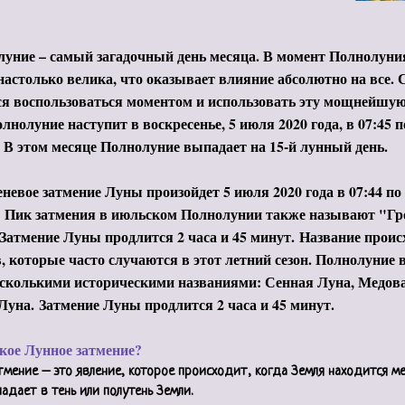
уние – самый загадочный день месяца. В момент Полнолуни
настолько велика, что оказывает влияние абсолютно на все. 
я воспользоваться моментом и использовать эту мощнейшую 
олнолуние наступит в воскресенье, 5 июля 2020 года, в 07:45 
 В этом месяце Полнолуние выпадает на 15-й лунный день.
невое затмение Луны произойдет 5 июля 2020 года в 07:44 по
.
Пик затмения в июльском Полнолунии также называют "Г
Затмение Луны продлится 2 часа и 45 минут.
Название проис
 которые часто случаются в этот летний сезон. Полнолуние 
есколькими историческими названиями: Сенная Луна, Медов
 Луна.
Затмение Луны продлится 2 часа и 45 минут.
кое Лунное затмение?
тмение – это явление, которое происходит, когда Земля находится м
падает в тень или полутень Земли.