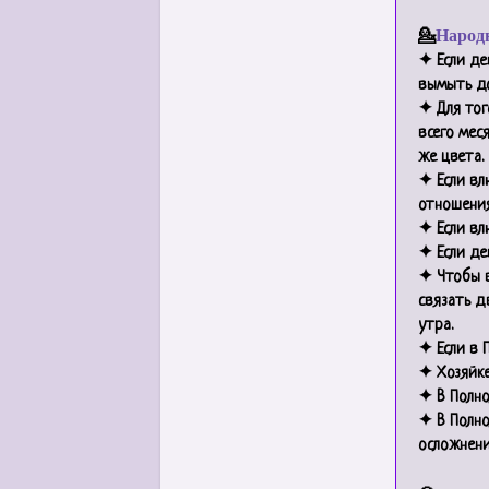
💁
Народ
✦ Если д
вымыть до
✦ Для тог
всего мес
же цвета.
✦ Если вл
отношения
✦ Если вл
✦ Если де
✦ Чтобы в
связать д
утра.
✦ Если в 
✦ Хозяйке
✦ В Полно
✦ В Полно
осложнени