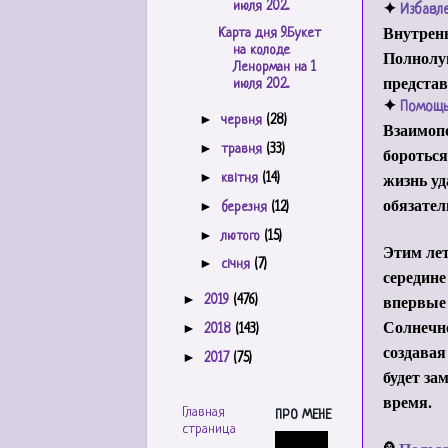
июля 202...
✦
Избавл
Внутренн
Карта дня 9.Букет
на колоде
Полнолун
Ленорман на 1
представ
июля 202...
✦
Помощ
►
червня
(28)
Взаимопо
►
травня
(33)
бороться
жизнь уд
►
квітня
(14)
обязател
►
березня
(12)
►
лютого
(15)
Этим лет
►
січня
(7)
середине
впервые 
►
2019
(476)
Солнечно
►
2018
(143)
создавая
►
2017
(75)
будет за
время.
Главная
ПРО МЕНЕ
страница