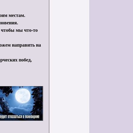
оим местам.
новения.
, чтобы мы что-то
можем направить на
рческих побед,