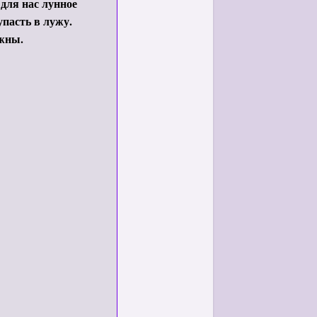
 для нас лунное
упасть в лужу.
ожны.