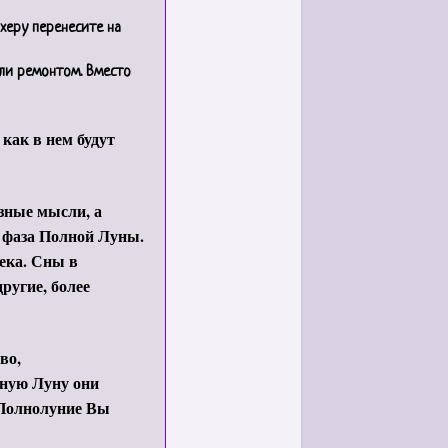
херу перенесите на
ли ремонтом. Вместо
как в нем будут
зные мысли, а
а фаза Полной Луны.
ека. Сны в
ругие, более
во,
ную Луну они
 Полнолуние Вы