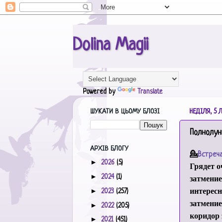
Dolina Magii
Powered by
Translate
ШУКАТИ В ЦЬОМУ БЛОЗІ
НЕДІЛЯ, 5 
Полнолун
АРХІВ БЛОГУ
💁
Встреч
►
2026
(5)
Грядет о
►
затмение
2024
(1)
интересн
►
2023
(257)
затмение
►
2022
(205)
коридор 
►
2021
(451)