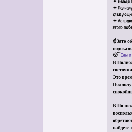
✦ Нельзя 
✦ Полнолу
следующий
✦ Астроло
этого поб
☝Зато об
подсказк
😴
Сны в
В Полнол
состояни
Это врем
Полнолун
спокойны
В Полнол
восполь
обретаю
найдете 