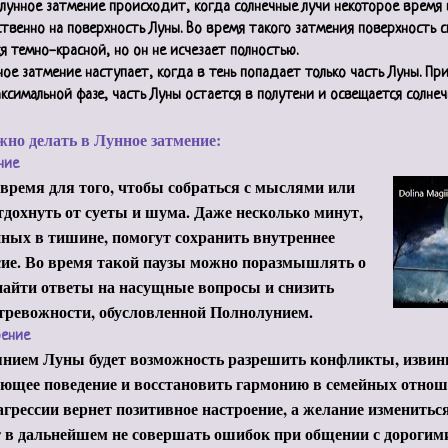
лунное затмение происходит, когда солнечные лучи некоторое время
твенно на поверхность Луны. Во время такого затмения поверхность 
я темно-красной, но он не исчезает полностью.
ое затмение наступает, когда в тень попадает только часть Луны. Пр
ксимальной фазе, часть Луны остается в полутени и освещается солне
жно делать в Лунное затмение:
ние
время для того, чтобы собраться с мыслями или
тдохнуть от суеты и шума. Даже несколько минут,
ных в тишине, помогут сохранить внутреннее
сие. Во время такой паузы можно поразмышлять о
найти ответы на насущные вопросы и снизить
тревожности, обусловленной Полнолунием.
ение
янием Луны будет возможность разрешить конфликты, извини
ющее поведение и восстановить гармонию в семейных отнош
агрессии вернет позитивное настроение, а желание изменить
 в дальнейшем не совершать ошибок при общении с дорогим