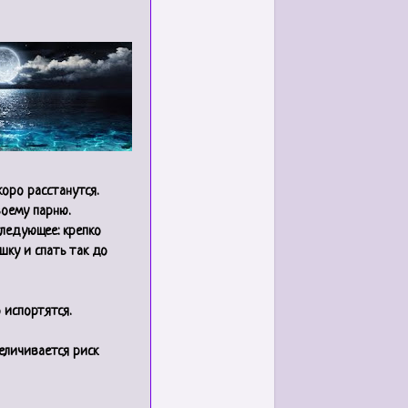
оро расстанутся.
воему парню.
следующее: крепко
шку и спать так до
 испортятся.
еличивается риск