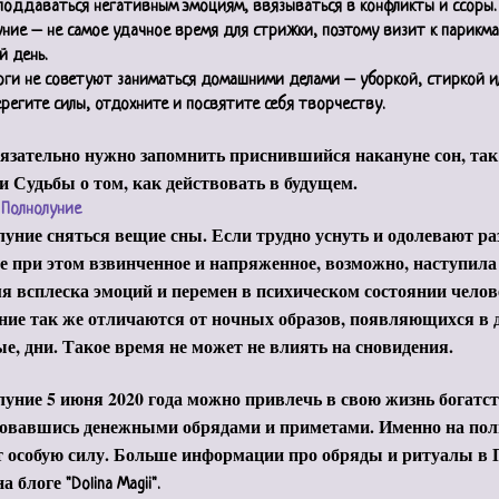
поддаваться негативным эмоциям, ввязываться в конфликты и ссоры.
ние – не самое удачное время для стрижки, поэтому визит к парикма
 день.
ги не советуют заниматься домашними делами – уборкой, стиркой и
ерегите силы, отдохните и посвятите себя творчеству.
язательно нужно запомнить приснившийся накануне сон, так 
и Судьбы о том, как действовать в будущем.
 Полнолуние
уние сняться вещие сны. Если трудно уснуть и одолевают ра
е при этом взвинченное и напряженное, возможно, наступил
я всплеска эмоций и перемен в психическом состоянии челов
ие так же отличаются от ночных образов, появляющихся в д
е, дни. Такое время не может не влиять на сновидения.
уние 5 июня 2020 года можно привлечь в свою жизнь богатст
зовавшись денежными обрядами и приметами. Именно на пол
т особую силу. Больше информации про обряды и ритуалы в
на блоге
"Dolina Magii".