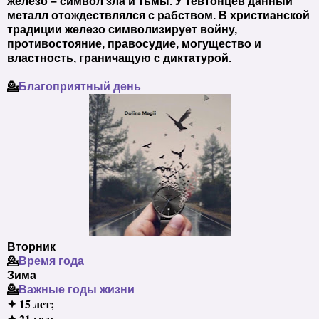
железо – символ зла и тьмы. У тевтонцев данный
металл отождествлялся с рабством. В христианской
традиции железо символизирует войну,
противостояние, правосудие, могущество и
властность, граничащую с диктатурой.
💁
Благоприятный день
Вторник
💁
Время года
Зима
💁
Важные годы жизни
✦ 15 лет;
✦ 21 год;