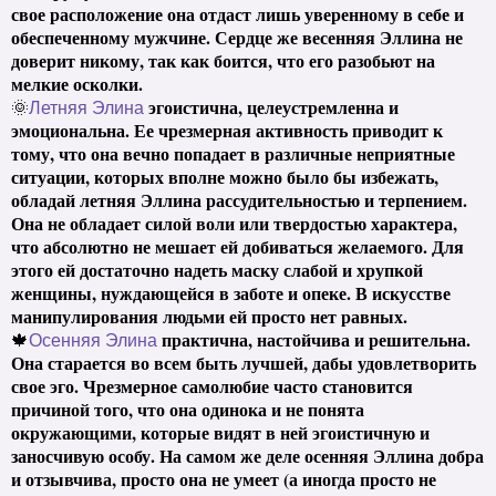
свое расположение она отдаст лишь уверенному в себе и
обеспеченному мужчине. Сердце же весенняя Эллина не
доверит никому, так как боится, что его разобьют на
мелкие осколки.
эгоистична, целеустремленна и
🌞
Летняя Элина
эмоциональна. Ее чрезмерная активность приводит к
тому, что она вечно попадает в различные неприятные
ситуации, которых вполне можно было бы избежать,
обладай летняя Эллина рассудительностью и терпением.
Она не обладает силой воли или твердостью характера,
что абсолютно не мешает ей добиваться желаемого. Для
этого ей достаточно надеть маску слабой и хрупкой
женщины, нуждающейся в заботе и опеке. В искусстве
манипулирования людьми ей просто нет равных.
практична, настойчива и решительна.
🍁
Осенняя Элина
Она старается во всем быть лучшей, дабы удовлетворить
свое эго. Чрезмерное самолюбие часто становится
причиной того, что она одинока и не понята
окружающими, которые видят в ней эгоистичную и
заносчивую особу. На самом же деле осенняя Эллина добра
и отзывчива, просто она не умеет (а иногда просто не