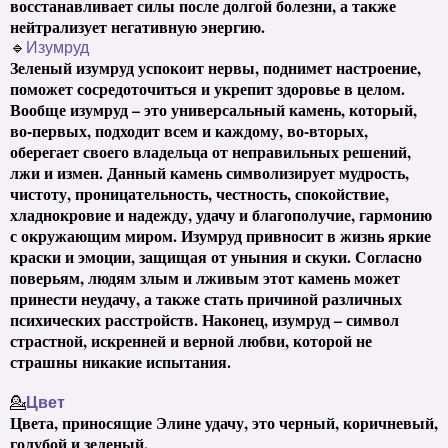
восстанавливает силы после долгой болезни, а также
нейтрализует негативную энергию.
🔹
Изумруд
Зеленый изумруд успокоит нервы, поднимет настроение,
поможет сосредоточиться и укрепит здоровье в целом.
Вообще изумруд – это универсальный камень, который,
во-первых, подходит всем и каждому, во-вторых,
оберегает своего владельца от неправильных решений,
лжи и измен. Данный камень символизирует мудрость,
чистоту, проницательность, честность, спокойствие,
хладнокровие и надежду, удачу и благополучие, гармонию
с окружающим миром. Изумруд привносит в жизнь яркие
краски и эмоции, защищая от уныния и скуки. Согласно
поверьям, людям злым и лживым этот камень может
принести неудачу, а также стать причиной различных
психических расстройств. Наконец, изумруд – символ
страстной, искренней и верной любви, которой не
страшны никакие испытания.
💁
Цвет
Цвета, приносящие Элине удачу, это черный, коричневый,
голубой и зеленый.