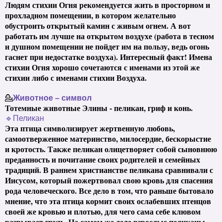
Людям стихии Огня рекомендуется жить в просторном и
прохладном помещении, в котором желательно
обустроить открытый камин с живым огнем. А вот
работать им лучше на открытом воздухе (работа в тесном
и душном помещении не пойдет им на пользу, ведь огонь
гаснет при недостатке воздуха). Интересный факт! Имена
стихии Огня хорошо сочетаются с именами из этой же
стихии либо с именами стихии Воздуха.
💁
Животное – символ
Тотемные животные Элины - пеликан, гриф и конь.
🔹Пеликан
Эта птица символизирует жертвенную любовь,
самоотверженное материнство, милосердие, бескорыстие
и кротость. Также пеликан олицетворяет собой сыновнюю
преданность и почитание своих родителей и семейных
традиций. В раннем христианстве пеликана сравнивали с
Иисусом, который пожертвовал свою кровь для спасения
рода человеческого. Все дело в том, что раньше бытовало
мнение, что эта птица кормит своих ослабевших птенцов
своей же кровью и плотью, для чего сама себе клювом
разрывает грудь. На самом же деле взрослые пеликаны