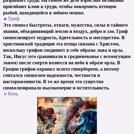
пригибают клюв к груди, чтобы покормить птенцов
рыбой, находящейся в зобном мешке.
🔹
Гриф
Это символ быстроты, отваги, мужества, силы и тайного
знания, объединяющий землю и воздух, добро и зло. Гриф
символизирует мудрость, бдительность и могущество. В
христианской традиции эта птица связана с Христом,
поскольку грифон соединяет в себе образы льва и орла.
Так, Иисус (его сравнивали в средневековье с всемогущим
львом) после смерти вознесся на небо в образе орла. В
Греции грифон охранял золото гипербореев, а потому
считался символом надежности, честности и
настороженности. В то же время это существо
символизировало высокомерие и мстительность.
🔹Конь