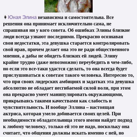
независима и самостоятельна. Все
👩
Юная Элина
решения она принимает исключительно сама, не
спрашивая ни у кого совета. Об ошибках Элины близкие
люди всегда узнают последними. Прекрасно осознавая
свои недостатки, эта девушка старается контролировать
свой нрав, причем делает она это не ради общественного
мнения, а дабы не обидеть близких ей людей. Элину
крайне трудно (даже невозможно) переубедить в чем-либо,
но если это все-таки удастся сделать, то она всегда будет
прислушиваться к советам такого человека. Интересно то,
что при своих лидерских амбициях и задатках эта девушка
абсолютно не обладает несгибаемой силой воли, при этом
она прекрасно умеет манипулировать окружающими,
прикрываясь такими качествами как слабость и
чувствительность. И вообще Эллина – настоящая
актриса, которая умело добивается своих целей. При
необходимости обладательница этого имени найдет подход
к любому человеку, только ей это не надо, поскольку она
считает, что общения должны искать именно с ней, но