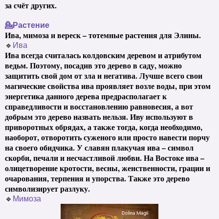
за счёт других.
💁Растение
Ива, мимоза и вереск – тотемные растения для Элины.
🔹
Ива
Ива всегда считалась колдовским деревом и атрибутом
ведьм. Поэтому, посадив это дерево в саду, можно
защитить свой дом от зла и негатива. Лучше всего свои
магические свойства ива проявляет возле воды, при этом
энергетика данного дерева предрасполагает к
справедливости и восстановлению равновесия, а вот
добрым это дерево назвать нельзя. Иву используют в
приворотных обрядах, а также тогда, когда необходимо,
наоборот, отворотить суженого или просто навести порчу
на своего обидчика. У славян плакучая ива – символ
скорби, печали и несчастливой любви. На Востоке ива –
олицетворение кротости, весны, женственности, грации и
очарования, терпения и упорства. Также это дерево
символизирует разлуку.
🔹
Мимоза