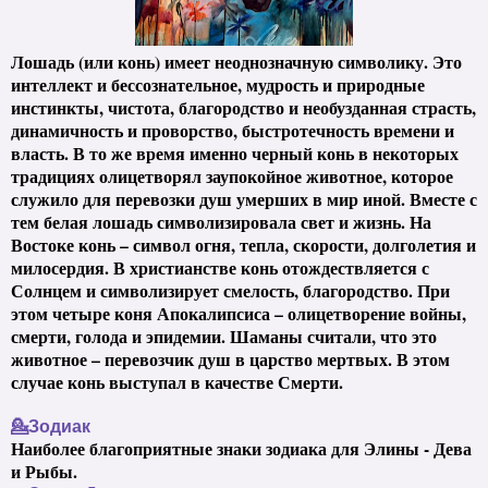
Лошадь (или конь) имеет неоднозначную символику. Это
интеллект и бессознательное, мудрость и природные
инстинкты, чистота, благородство и необузданная страсть,
динамичность и проворство, быстротечность времени и
власть. В то же время именно черный конь в некоторых
традициях олицетворял заупокойное животное, которое
служило для перевозки душ умерших в мир иной. Вместе с
тем белая лошадь символизировала свет и жизнь. На
Востоке конь – символ огня, тепла, скорости, долголетия и
милосердия. В христианстве конь отождествляется с
Солнцем и символизирует смелость, благородство. При
этом четыре коня Апокалипсиса – олицетворение войны,
смерти, голода и эпидемии. Шаманы считали, что это
животное – перевозчик душ в царство мертвых. В этом
случае конь выступал в качестве Смерти.
💁Зодиак
Наиболее благоприятные знаки зодиака для Элины - Дева
и Рыбы.