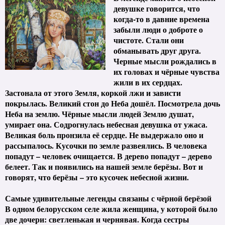
девушке говорится, что
когда-то в давние времена
забыли люди о доброте о
чистоте. Стали они
обманывать друг друга.
Черные мысли рождались в
их головах и чёрные чувства
жили в их сердцах.
Застонала от этого Земля, коркой лжи и зависти
покрылась. Великий стон до Неба дошёл. Посмотрела дочь
Неба на землю. Чёрные мысли людей Землю душат,
умирает она. Содрогнулась небесная девушка от ужаса.
Великая боль пронзила её сердце. Не выдержало оно и
рассыпалось. Кусочки по земле развеялись. В человека
попадут – человек очищается. В дерево попадут – дерево
белеет. Так и появились на нашей земле берёзы. Вот и
говорят, что берёзы – это кусочек небесной жизни.
Самые удивительные легенды связаны с чёрной берёзой
В одном белорусском селе жила женщина, у которой было
две дочери: светленькая и чернявая. Когда сестры