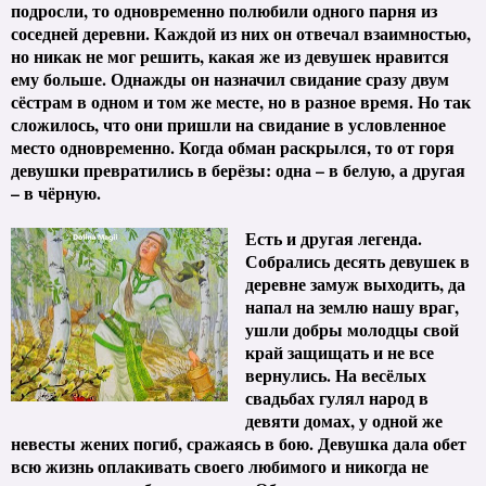
подросли, то одновременно полюбили одного парня из
соседней деревни. Каждой из них он отвечал взаимностью,
но никак не мог решить, какая же из девушек нравится
ему больше. Однажды он назначил свидание сразу двум
сёстрам в одном и том же месте, но в разное время. Но так
сложилось, что они пришли на свидание в условленное
место одновременно. Когда обман раскрылся, то от горя
девушки превратились в берёзы: одна – в белую, а другая
– в чёрную.
Есть и другая легенда.
Собрались десять девушек в
деревне замуж выходить, да
напал на землю нашу враг,
ушли добры молодцы свой
край защищать и не все
вернулись. На весёлых
свадьбах гулял народ в
девяти домах, у одной же
невесты жених погиб, сражаясь в бою. Девушка дала обет
всю жизнь оплакивать своего любимого и никогда не