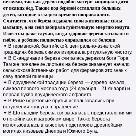
ветвями, так как дерево подобно матери защищало дитя
от всяких бед. Также под березой оставляли больных
детей, которые в скором времени поправлялись.
Считается, что береза отдавала свои жизненные силы
малышу, а на себя забирала губительную энергию недуга.
Известны даже случаи, когда здоровое дерево засыхало и
гибло, а ребенок полностью оправлялся от болезни.
✦ В германской, балтийской, центрально-азиатской
традициях береза символизировала ритуальную чистоту.
✦ В Скандинавии береза считалась деревом бога Тора.
Там же появление листьев на березе знаменует начало
сельскохозяйственных работ, для фермеров это знак к
севу яровой пшеницы.
✦ В друидической традиции береза — дерево начала,
символ первого месяца года (24 декабря – 21 января) и
первая буква друидического алфавита.
✦ В Риме березовые прутья использовались при
вступлении консула в правление.
✦ В Шотландии береза связывалась с представлениями
о покойниках и загробном мире. Также береста
использовалась в качестве подстилок в древнейших
могилах низовьев Днепра и Южного Буга.