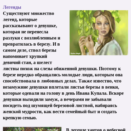
Легенды
Существуют множество
легенд, которые
рассказывают о девушке,
которая не перенесла
разлуки с возлюбленным и
превратилась в березу. И в
самом деле, ствол березы
напоминает хрупкий
девичий стан, а шелест
листвы похож на слезы обиженной девушки. Поэтому к
березе нередко обращались молодые люди, которым она
способствовала в любовных делах. Также известно, что
незамужние девушки вплетали листья березы в венки,
которые одевали на голову в день Ивана Купала. Вскоре
девушки выходили замуж, а вечерами не забывали
посидеть под шумящей березовой листвой, набираясь
женской мудрости, как вести семейный быт и создать
крепкую семью.
В легенде хантов о небесной