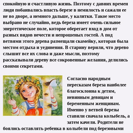
спокойную и счастливую жизнь. Поэтому с давних времен
люди побаивались впасть березе в немилость и сажали ее
не во дворе, а немного дальше, у калитки. Такое место
выбрано не случайно, ведь береза имеет очень сильное
энергетическое поле, которое оберегает вход в дом от
разных видов нечести и непрошеных гостей. А под
ветвями этого дерева размещали скамейку, которая была
местом отдыха и уединения. В старину верили, что дерево
слышит все их слова и даже мысли, поэтому
рассказывали дереву все сокровенные желания, делились
своими секретами.
Согласно народным
пересказам береза наиболее
благосклонна к детям,
невинным девицам и
беременным женщинам.
Именно у ветвей березы
ставили сначала колыбель, а
затем качели. Родители не
боялись оставлять ребенка в колыбели под березовыми