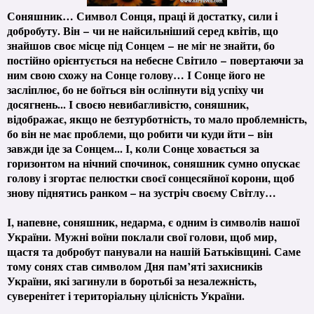
Соняшник… Символ Сонця, праці й достатку, сили і
добробуту. Він
–
чи не найсильніший серед квітів, що
знайшов своє місце під Сонцем
–
не міг не знайти, бо
постійно орієнтується на небесне Світило
–
повертаючи за
ним свою схожу на Сонце голову… І Сонце його не
засліплює, бо не боїться він осліпнути від успіху чи
досягнень... І своєю невибагливістю, соняшник,
відображає, якщо не безтурботність, то мало проблемність,
бо він не має проблеми, що робити чи куди йти – він
завжди іде за Сонцем... І, коли Сонце ховається за
горизонтом на нічний спочинок, соняшник сумно опускає
голову і згортає пелюстки своєї сонцесяйної корони, щоб
знову піднятись ранком – на зустріч своєму Світлу…
І, напевне, соняшник, недарма, є одним із символів нашої
України.
Мужні воїни поклали свої голови, щоб мир,
щастя та добробут панували на нашій Батьківщині. Саме
тому сонях став символом Дня пам’яті захисників
України, які загинули в боротьбі за незалежність,
суверенітет і територіальну цілісність України.