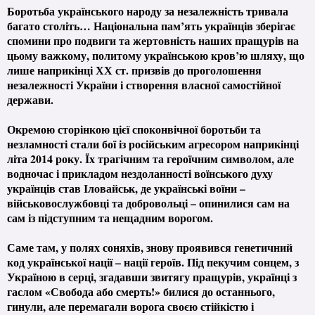
Боротьба українського народу за незалежність тривала
багато століть… Національна пам’ять українців зберігає
спомини про подвиги та жертовність наших пращурів на
цьому важкому, политому українською кров’ю шляху, що
лише наприкінці ХХ ст. призвів до проголошення
незалежності України і створення власної самостійної
держави.
Окремою сторінкою цієї споконвічної боротьби та
незламності стали бої із російським агресором наприкінці
літа 2014 року. Їх трагічним та героїчним символом, але
водночас і прикладом нездоланності воїнського духу
українців став Іловайськ, де українські воїни –
військовослужбовці та добровольці – опинилися сам на
сам із підступним та нещадним ворогом.
Саме там, у полях соняхів, знову проявився генетичний
код української нації – нації героїв. Під пекучим сонцем, з
Україною в серці, згадавши звитягу пращурів, українці з
гаслом «Свобода або смерть!» билися до останнього,
гинули, але перемагали ворога своєю стійкістю і