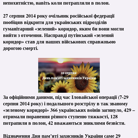
непохитністю, навіть коли потрапляли в полон.
27 серпня 2014 року очільник російської федерації
пообіцяв відкрити для українських підрозділів
гуманітарний «зелений» коридор, яким би вони могли
вийти з оточення. Насправді путінський «зелений
коридор» став для наших військових справжньою
дорогою смерті.
За офіційними даними, під час Іловайської операції (7-29
серпня 2014 року) і подальшого розстрілу в так званому
«зеленому коридорі» 366 українських воїнів загинуло, 429 –
отримали поранення різного ступеню тяжкості, 128
потрапили в полон, 42 вважаються зниклими безвісти.
Відзначення Дня пам’яті захисників України саме 29