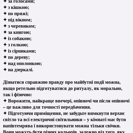
✦ за голосами;
✦ з кішкою;
✦ по пряжі;
✦ під вікном;
✦ з черевиком;
✦ за книгою;
✦ із собакою;
✦ з голкою;
✦ із сірниками;
✦ по дереву;
✦ над ополонкою;
✦ на дзеркалі.
Дізнатися справжню правду про майбутні події можна,
якщо ретельно підготуватися до ритуалу, як морально,
так і фізично:
✦ Ворожити, найкраще ввечері, опівночі чи після опівночі
– це важливо для точності передбачення.
✦ Підготуючи приміщення, не забудьте вимкнути верхнє
світло та всі електричні світильники – у кімнаті має бути
напівтемрява і використовувати можна тільки свічки.
Вони можуть бути різних кольорів, залежно від того, яку