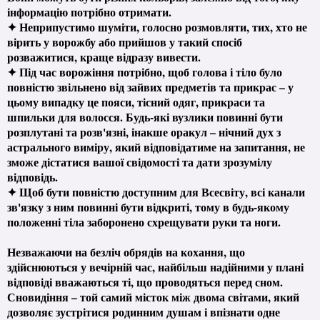
інформацію потрібно отримати.
✦ Неприпустимо шуміти, голосно розмовляти, тих, хто не
вірить у ворожбу або прийшов у такий спосіб
розважитися, краще відразу вивести.
✦ Під час ворожіння потрібно, щоб голова і тіло було
повністю звільнено від зайвих предметів та прикрас – у
цьому випадку це пояси, тісний одяг, прикраси та
шпильки для волосся. Будь-які вузлики повинні бути
розплутані та розв'язні, інакше оракул – нічний дух з
астрального виміру, який відповідатиме на запитання, не
зможе дістатися вашої свідомості та дати зрозумілу
відповідь.
✦ Щоб бути повністю доступним для Всесвіту, всі канали
зв'язку з ним повинні бути відкриті, тому в будь-якому
положенні тіла заборонено схрещувати руки та ноги.
Незважаючи на безліч обрядів на кохання, що
здійснюються у вечірній час, найбільш надійними у плані
відповіді вважаються ті, що проводяться перед сном.
Сновидіння – той самий місток між двома світами, який
дозволяє зустрітися родинним душам і впізнати одне