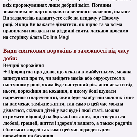
всіх пророкуваннях лише добрий зміст. Поганим
знаменням не варто надавати великого значення, інакше
Ви заздалегідь налаштуєте себе на невдачу у Новому
році.
Якщо Ви бажаєте дізнатися, як вірно та за всіма
правилами погадати на різдвяні свята, ласкаво просимо
на сторінку блога
Dolina Magii
Види святкових ворожінь в залежності від часу
доби:
Вечірні ворожіння
✦ Пророцтва про долю, що чекати в майбутньому, можна
запитувати про те, чи вийдете заміж або одружуєтеся в
наступному році, яким буде наступний рік, чого чекати від
нього, ворожіння на кохання, в якому боці шукати
нареченого (нареченого), який буде майбутній чоловік і яке
на вас чекає заміжне життя, так само в цей час можна
дізнатися, скільки дітей у вас буде і якої статі, можна
отримати відповіді на будь-які питання, що стосуються
любові, грошей, життя і здоров'я вашого, а також родичів
і близьких людей так само цей час підходить для
ворожіння на бажання.