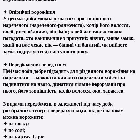
✦ Опівнічні ворожіння
У цей час доби можна дізнатися про зовнішність
нареченого (нареченого-рядженого), колір його волосся,
очей, риси обличчя, вік, ім'я; в цей час також можна
погадати, хто найшвидше з присутніх дівчат, вийде заміж,
який на вас чекає рік — бідний чи багатий, чи вийдете
заміж (одружуєтеся) наступного року.
✦ Передбачення перед сном
Цей час доби добре підходить для різдвяного ворожіння на
нареченого — можна викликати нареченого уві сні та
подивитися на нього, дізнатися більше інформації про
нього, його зовнішність, колір волосся, око, характер.
З видами передбачень в залежності від часу доби
розібралися, тепер я перерахую види, як, де і на чому
можна ворожити:
✦ на воску;
✦ по солі;
✦ на картах Таро;