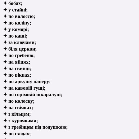
✦ бобах;
✦ у стайні;
✦ по волоссю;
✦ по коліну;
✦ у коморі;
✦ по каші;
✦ за ключами;
✦ біля церкви;
✦ по гребеню;
✦ на яйцях;
✦ на свинці;
✦ по вікнах;
✦ по аркушу паперу;
✦ на кавовій гущі;
✦ по горіховій шкаралупі;
✦ по колоску;
✦ на свічках;
✦ з кільцем;
✦ з курочками;
✦ з гребінцем під подушкою;
✦ по сходах;