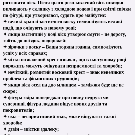
розтопити віск. Після цього розплавлений віск швидко
виливають у склянку з холодною водою і при світлі свічки
по фігурі, що утворилася, судять про майбутнє:
✦ великі краплі застиглого воску символізують великі
події, що очікують в новому році;
✦ якщо застиглий у воді віск утворює смуги – це дорогу,
тобто. до поїздок, подорожей;
✦ зірочки з воску – Ваша зоряна година, символізують
успіх у всіх справах;
✦ чітко позначений хрест означає, що в наступному році
ворожить можуть очікувати неприємності та хвороби;
✦ нечіткий, розмитий восковий хрест – знак невеликих
проблем та фінансових труднощів;
✦ якщо віск осел на дно млинцем – заміжжя буде ще не
скоро;
✦ фігура звіра попереджає про появу недруга чи
суперниці, фігура людини віщує нових друзів та
покровителів;
✦ яма – несприятливий знак, може віщувати тяжкі
хвороби;
✦ дзвін – звістки здалеку;