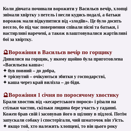
Коли дівчата починали ворожити у Васильєв вечір, хлопці
знімали хвіртку з петель і несли кудись подалі, а батьки
ворожок мали відкупитися від «злодіїв». Це було досить
весело, бо під час повернення співали пісні та батьки, і
настирливі наречені, а також влаштовувалися жартівливі
бої за хвіртку.
🔮Ворожіння в Васильєв вечір по горщику
Дивилися на горщик, у якому щойно була приготовлена ​​
«Васильєва каша»:
✦ був повний – до добра,
✦ тріснутий – очікуються збитки у господарстві,
✦ каша через край вилізла – до біди.
🔮Ворожіння 1 січня по поросячому хвостику
Брали хвостик від «кесаретського порося» і різали на
стільки частин, скільки людина бере участь у гаданні.
Кожен брав свій і засовував його в щілину в підлозі. Потім
запускали собаку і спостерігали, чий шматочок він з'їсть.
✦ якщо той, хто належить хлопцеві, то він цього року