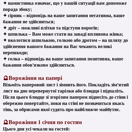
✦ намистинка означає, що у вашій ситуації вам допоможе
порада збоку;
✦ сірник – відповідь на ваше запитання негативна, ваше
бажання не здійсниться;
✦ дріт – можливі плітки та підступи ворогів;
✦ шпилька – Вам може стати на заваді впливова жінка;
✦ вколотися шпилькою, голкою або дротом – на шляху до
здійснення вашого бажання на Вас чекають великі
перешкоди;
✦ голка – відповідь на ваше запитання позитивна, ваше
бажання обов'язково здійсниться.
🔮Ворожіння на папері
Візьміть паперовий лист і зімнить його. Покладіть зім'ятий
лист на дно перевернутої тарілки або блюдця і підпаліть.
Після цього блюдце зі згорілим папером піднесіть до стіни і
обережно повертайте, поки на стіні не позначиться якась
тінь, за обрисами якої судять про найближче майбутнє.
🔮Ворожіння 1 січня по гостям
Цього дня усі чекали на гостей: