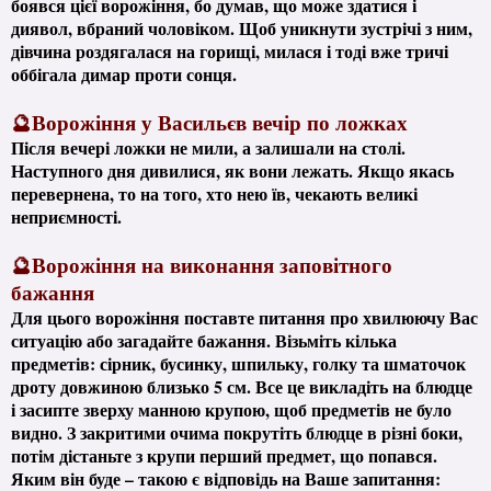
боявся цієї ворожіння, бо думав, що може здатися і
диявол, вбраний чоловіком. Щоб уникнути зустрічі з ним,
дівчина роздягалася на горищі, милася і тоді вже тричі
оббігала димар проти сонця.
🔮Ворожіння у Васильєв вечір по ложках
Після вечері ложки не мили, а залишали на столі.
Наступного дня дивилися, як вони лежать. Якщо якась
перевернена, то на того, хто нею їв, чекають великі
неприємності.
🔮Ворожіння на виконання заповітного
бажання
Для цього ворожіння поставте питання про хвилюючу Вас
ситуацію або загадайте бажання. Візьміть кілька
предметів: сірник, бусинку, шпильку, голку та шматочок
дроту довжиною близько 5 см. Все це викладіть на блюдце
і засипте зверху манною крупою, щоб предметів не було
видно. З закритими очима покрутіть блюдце в різні боки,
потім дістаньте з крупи перший предмет, що попався.
Яким він буде – такою є відповідь на Ваше запитання: