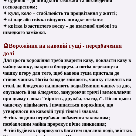
✦ будинок – до швидкого заміжжя та обзаведення
господарством;
✦ куля, коло – стабільність та процвітання у житті;
✦ кільце або свічка віщують швидке весілля;
✦ квітка із застиглого воску – до взаємної любові та
швидкого заміжжя.
🔮Ворожіння на кавовій гущі - передбачення
долі
Для цього ворожіння треба зварити каву, покласти каву в
чайну чашку, накрити блюдцем, а потім перекинути
чашку вгору для того, щоб кавова гуща пристала до
стінок чашки. Потім блюдце знімають, чашку ставлять на
столі, на блюдечко наливають води.Взявши чашку за дно,
опускають її на блюдечко, занурюючи тричі і вимовляючи
при цьому слова: "вірність, дружба, злагода". Після цього
чашечку піднімають і починається ворожіння, що
утворилося на кавовій гущі тіням і знакам:
✦ тінь людини передбачає побачення закоханим;
позбавленим майна пророкує вічне зникнення;
✦ тіні будівель пророкують багатим щасливі події, звістки.