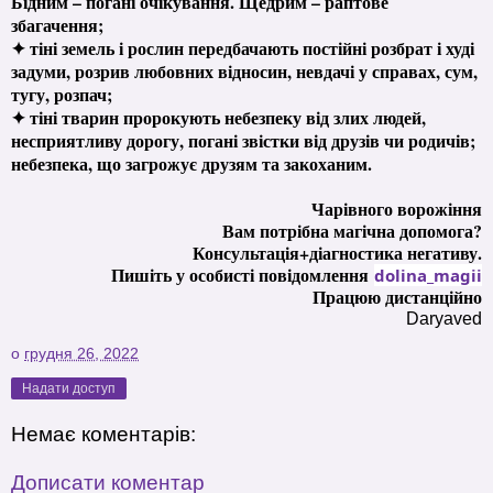
Бідним – погані очікування. Щедрим – раптове
збагачення;
✦ тіні земель і рослин передбачають постійні розбрат і худі
задуми, розрив любовних відносин, невдачі у справах, сум,
тугу, розпач;
✦ тіні тварин пророкують небезпеку від злих людей,
несприятливу дорогу, погані звістки від друзів чи родичів;
небезпека, що загрожує друзям та закоханим.
Чарівного ворожіння
Вам потрібна магічна допомога?
Консультація+діагностика негативу.
Пишіть у особисті повідомлення
dolina_magii
Працюю дистанційно
Daryaved
о
грудня 26, 2022
Надати доступ
Немає коментарів:
Дописати коментар