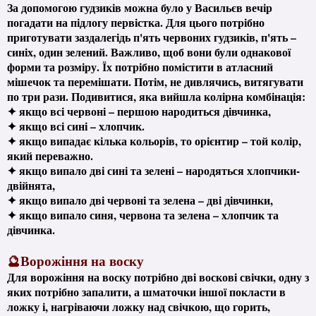
За допомогою гудзиків можна було у Васильєв вечір
погадати на підлогу первістка. Для цього потрібно
приготувати заздалегідь п'ять червоних гудзиків, п'ять –
синіх, один зелений. Важливо, щоб вони були однакової
форми та розміру. Їх потрібно помістити в атласний
мішечок та перемішати. Потім, не дивлячись, витягувати
по три рази. Подивитися, яка вийшла колірна комбінація:
✦ якщо всі червоні – першою народиться дівчинка,
✦ якщо всі сині – хлопчик.
✦ якщо випадає кілька кольорів, то орієнтир – той колір,
який переважно.
✦ якщо випало дві сині та зелені – народяться хлопчики-
двійнята,
✦ якщо випало дві червоні та зелена – дві дівчинки,
✦ якщо випало синя, червона та зелена – хлопчик та
дівчинка.
🔮Ворожіння на воску
Для ворожіння на воску потрібно дві воскові свічки, одну з
яких потрібно запалити, а шматочки іншої покласти в
ложку і, нагріваючи ложку над свічкою, що горить,