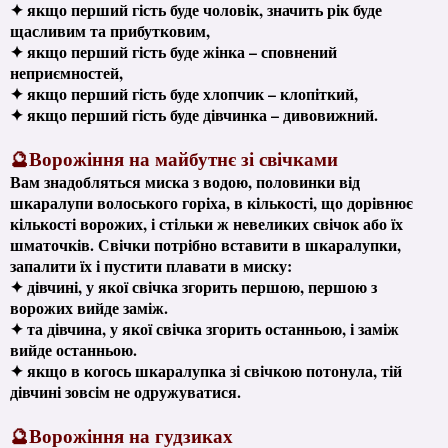
✦ якщо перший гість буде чоловік, значить рік буде
щасливим та прибутковим,
✦ якщо перший гість буде жінка – сповнений
неприємностей,
✦ якщо перший гість буде хлопчик – клопіткий,
✦ якщо перший гість буде дівчинка – дивовижний.
🔮Ворожіння на майбутнє зі свічками
Вам знадобляться миска з водою, половинки від
шкаралупи волоського горіха, в кількості, що дорівнює
кількості ворожих, і стільки ж невеликих свічок або їх
шматочків. Свічки потрібно вставити в шкаралупки,
запалити їх і пустити плавати в миску:
✦ дівчині, у якої свічка згорить першою, першою з
ворожих вийде заміж.
✦ та дівчина, у якої свічка згорить останньою, і заміж
вийде останньою.
✦ якщо в когось шкаралупка зі свічкою потонула, тій
дівчині зовсім не одружуватися.
🔮Ворожіння на гудзиках