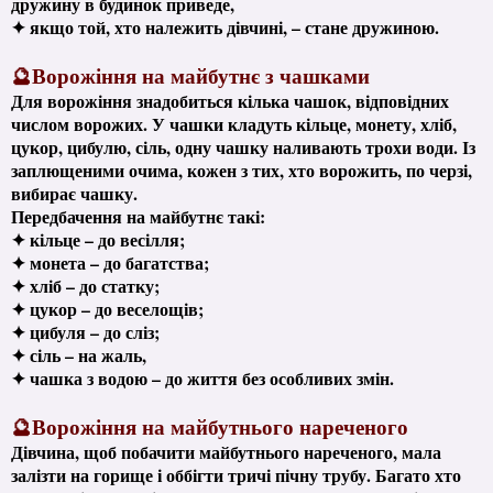
дружину в будинок приведе,
✦ якщо той, хто належить дівчині, – стане дружиною.
🔮Ворожіння на майбутнє з чашками
Для ворожіння знадобиться кілька чашок, відповідних
числом ворожих. У чашки кладуть кільце, монету, хліб,
цукор, цибулю, сіль, одну чашку наливають трохи води. Із
заплющеними очима, кожен з тих, хто ворожить, по черзі,
вибирає чашку.
Передбачення на майбутнє такі:
✦ кільце – до весілля;
✦ монета – до багатства;
✦ хліб – до статку;
✦ цукор – до веселощів;
✦ цибуля – до сліз;
✦ сіль – на жаль,
✦ чашка з водою – до життя без особливих змін.
🔮Ворожіння на майбутнього нареченого
Дівчина, щоб побачити майбутнього нареченого, мала
залізти на горище і оббігти тричі пічну трубу. Багато хто