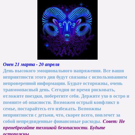
Овен 21 марта - 20 апреля
День высокого эмоционального напряжения. Все ваши
неприятности этого дня будут связаны с использованием
непроверенной информации. Будьте осторожны, очень
травмоопасный день. Сегодня не время рисковать,
отложите поездки, поберегите себя. Держите ухо в остро и
помните об опасности.
Возможен острый конфликт в
семье, постарайтесь его избежать. Возможны
неприятности с детьми, что, скорее всего, повлечет за
собой непредвиденные финансовые расходы.
Совет: Не
пренебрегайте техникой безопасности. Будьте
осторожны.