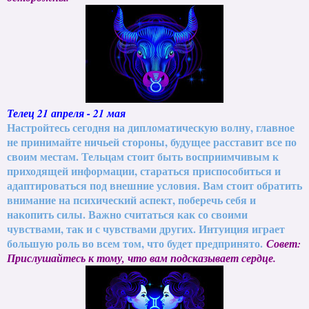
Телец 21 апреля - 21 мая
Настройтесь сегодня на дипломатическую волну, главное
не принимайте ничьей стороны, будущее расставит все по
своим местам. Тельцам стоит быть восприимчивым к
приходящей информации, стараться приспособиться и
адаптироваться под внешние условия. Вам стоит обратить
внимание на психический аспект, поберечь себя и
накопить силы. Важно считаться как со своими
чувствами, так и с чувствами других. Интуиция играет
большую роль во всем том, что будет предпринято.
Совет:
Прислушайтесь к тому, что вам подсказывает сердце.