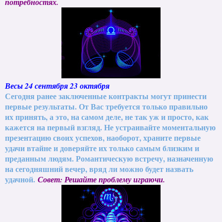
потребностях.
Весы 24 сентября 23 октября
Сегодня ранее заключенные контракты могут принести
первые результаты. От Вас требуется только правильно
их принять, а это, на самом деле, не так уж и просто, как
кажется на первый взгляд. Не устраивайте моментальную
презентацию своих успехов, наоборот, храните первые
удачи втайне и доверяйте их только самым близким и
преданным людям. Романтическую встречу, назначенную
на сегодняшний вечер, вряд ли можно будет назвать
удачной.
Совет: Решайте проблему играючи.