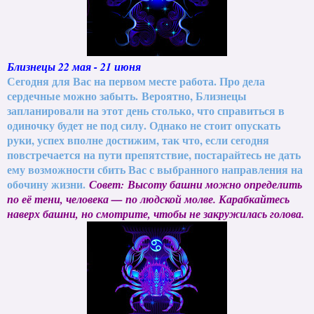
Близнецы 22 мая - 21 июня
Сегодня для Вас на первом месте работа. Про дела
сердечные можно забыть. Вероятно, Близнецы
запланировали на этот день столько, что справиться в
одиночку будет не под силу. Однако не стоит опускать
руки, успех вполне достижим, так что, если сегодня
повстречается на пути препятствие, постарайтесь не дать
ему возможности сбить Вас с выбранного направления на
обочину жизни.
Совет:
Высоту башни можно определить
по её тени, человека — по людской молве. Карабкайтесь
наверх башни, но смотрите, чтобы не закружилась голова.