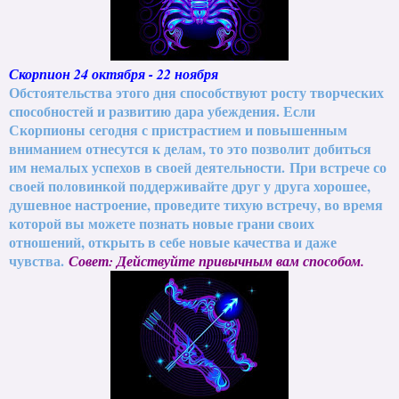
Скорпион 24 октября - 22 ноября
Обстоятельства этого дня способствуют росту творческих
способностей и развитию дара убеждения. Если
Скорпионы сегодня с пристрастием и повышенным
вниманием отнесутся к делам, то это позволит добиться
им немалых успехов в своей деятельности. При встрече со
своей половинкой поддерживайте друг у друга хорошее,
душевное настроение, проведите тихую встречу, во время
которой вы можете познать новые грани своих
отношений, открыть в себе новые качества и даже
чувства.
Совет: Действуйте привычным вам способом.